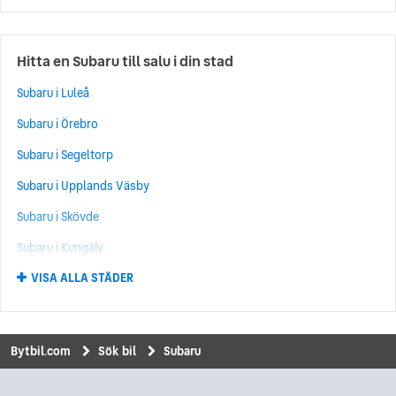
Subaru Impreza
(83)
Subaru Levorg
(73)
Hitta en Subaru till salu i din stad
Subaru E-Outback
(65)
Subaru i Luleå
Subaru WRX
(24)
Subaru i Örebro
Subaru BRZ
(11)
Subaru i Segeltorp
Subaru Tribeca
(4)
Subaru i Upplands Väsby
Subaru Justy
(3)
Subaru i Skövde
Subaru SVX
(1)
Subaru i Kungälv
Subaru XT
(1)
VISA ALLA STÄDER
Subaru i Umeå
Subaru i Norrköping
Subaru i Uddevalla
Bytbil.com
Sök bil
Subaru
Subaru i Kungsbacka