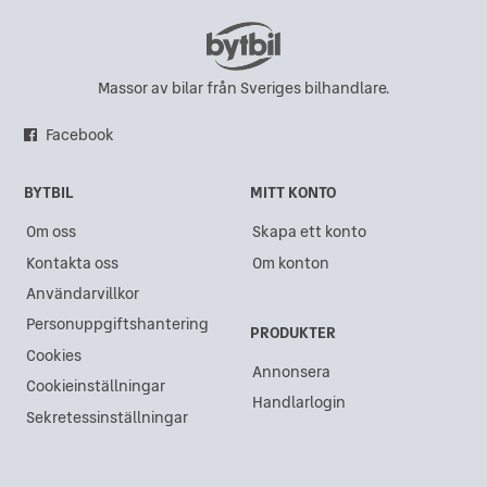
Subaru i Eskilstuna
Subaru i Karlskrona
Subaru i Hisings Backa
Massor av bilar från Sveriges bilhandlare.
Subaru i Sundsvall
Facebook
Subaru i Göteborg
BYTBIL
MITT KONTO
Subaru i Gävle
Om oss
Skapa ett konto
Subaru i Västra Frölunda
Kontakta oss
Om konton
Subaru i Akalla
Användarvillkor
Subaru i Kristianstad
Personuppgiftshantering
PRODUKTER
Subaru i Ängelholm
Cookies
Annonsera
Cookieinställningar
Subaru i Lidköping
Handlarlogin
Sekretessinställningar
Subaru i Åkersberga
Subaru i Varberg