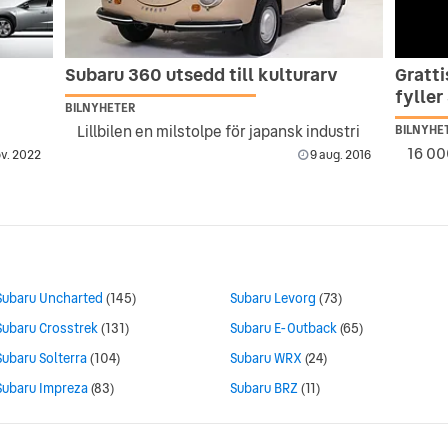
Subaru 360 utsedd till kulturarv
Gratt
fyller
BILNYHETER
Lillbilen en milstolpe för japansk industri
BILNYHE
v. 2022
9 aug. 2016
Subaru Uncharted
(145)
Subaru Levorg
(73)
Subaru Crosstrek
(131)
Subaru E-Outback
(65)
Subaru Solterra
(104)
Subaru WRX
(24)
Subaru Impreza
(83)
Subaru BRZ
(11)