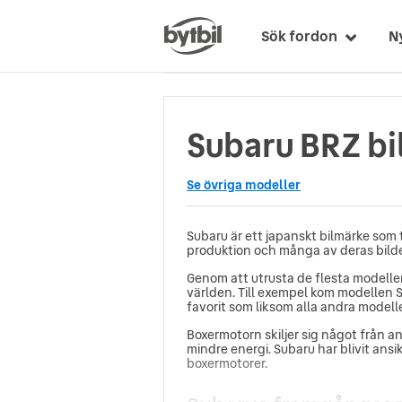
Sök fordon
N
Subaru BRZ bil
Se övriga modeller
Subaru är ett japanskt bilmärke som 
produktion och många av deras bildel
Genom att utrusta de flesta modeller
världen. Till exempel kom modellen S
favorit som liksom alla andra model
Boxermotorn skiljer sig något från 
mindre energi. Subaru har blivit ansi
boxermotorer.