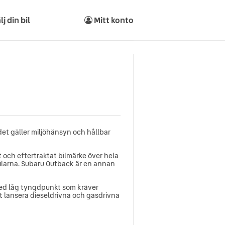
lj din bil
Mitt konto
det gäller miljöhänsyn och hållbar
 och eftertraktat bilmärke över hela
bilarna. Subaru Outback är en annan
med låg tyngdpunkt som kräver
att lansera dieseldrivna och gasdrivna