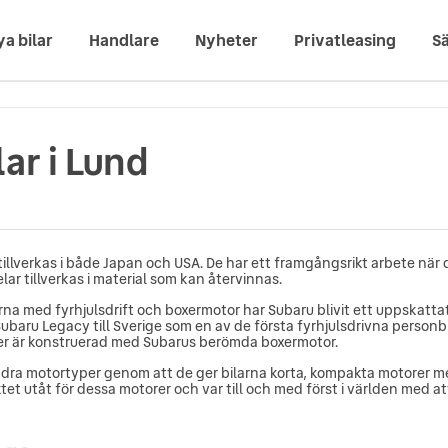
ya bilar
Handlare
Nyheter
Privatleasing
Sä
ar i Lund
tillverkas i både Japan och USA. De har ett framgångsrikt arbete när 
ar tillverkas i material som kan återvinnas.
na med fyrhjulsdrift och boxermotor har Subaru blivit ett uppskattat
ubaru Legacy till Sverige som en av de första fyrhjulsdrivna person
ler är konstruerad med Subarus berömda boxermotor.
andra motortyper genom att de ger bilarna korta, kompakta motorer 
ktet utåt för dessa motorer och var till och med först i världen med 