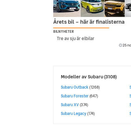
Årets bil – här är finalisterna
BILNYHETER
Tre av sju är elbilar
25 no
Modeller av
Subaru
(3108)
Subaru Outback
(1268)
Subaru Forester
(647)
Subaru XV
(374)
Subaru Legacy
(174)