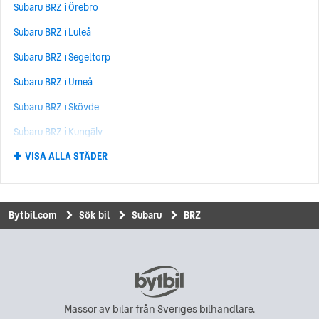
Subaru BRZ i Örebro
Subaru WRX
(24)
Subaru BRZ i Luleå
Subaru BRZ
(11)
Subaru BRZ i Segeltorp
Subaru Tribeca
(4)
Subaru BRZ i Umeå
Subaru Justy
(3)
Subaru BRZ i Skövde
Subaru SVX
(1)
Subaru BRZ i Kungälv
Subaru XT
(1)
VISA ALLA STÄDER
Subaru BRZ i Norrköping
Subaru BRZ i Upplands Väsby
Subaru BRZ i Kungsbacka
Bytbil.com
Sök bil
Subaru
BRZ
Subaru BRZ i Uddevalla
Subaru BRZ i Eskilstuna
Subaru BRZ i Hisings Backa
Subaru BRZ i Karlskrona
Massor av bilar från Sveriges bilhandlare.