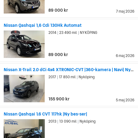
89 000 kr
7 maj 2026
Nissan Qashqai 1,6 Cdi 130Hk Automat
2014
23 490 mil
NYKÖPING
|
|
89 000 kr
6 maj 2026
Nissan X-Trail 2.0 dCi 4x4 XTRONIC-CVT |360-kamera | Navi| Ny besiktad
2017
17 850 mil
Nyköping
|
|
155 900 kr
5 maj 2026
Nissan Qashqai 1.6 CVT 117hk |Ny bes-ser|
2013
13 090 mil
Nyköping
|
|