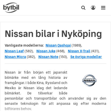
Nissan bilar i Nyköping
Vanligaste modellerna:
Nissan Qashqai
(1989),
Nissan Leaf
(582),
Nissan Juke
(468),
Nissan X-Trail
(421),
Nissan Micra
(382),
Nissan Note
(150),
Se övriga modeller
Nissan är från början ett japanskt
bilmärke med en lång historia av
framgångar. I både Kina, Ryssland och
Mexiko är Nissan idag det ledande
bilmärket. De tillverkar både
personbilar och transportbilar och använder sig av den
senaste teknologin för att anpassa sig efter moderna
bilförares behov.