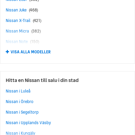
Nissan Juke
(468)
Nissan X-Trail
(421)
Nissan Micra
(382)
Nissan Note
(150)
VISA ALLA MODELLER
Nissan Ariya
(128)
Nissan Pulsar
(90)
Nissan GT-R
(63)
Hitta en Nissan till salu i din stad
Nissan Qashqai+2
(57)
Nissan i Luleå
Nissan Primastar
(43)
Nissan i Örebro
Nissan Almera
(38)
Nissan i Segeltorp
Nissan Primera
(35)
Nissan i Upplands Väsby
Nissan Murano
(31)
Nissan i Kungälv