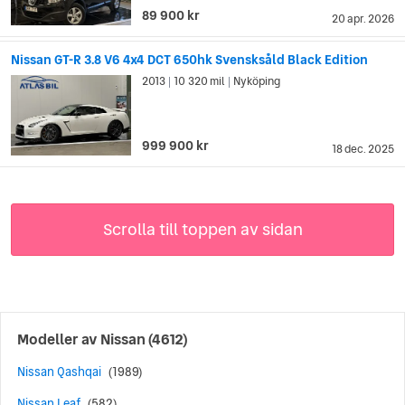
89 900 kr
20 apr. 2026
Nissan GT-R 3.8 V6 4x4 DCT 650hk Svensksåld Black Edition
2013
10 320 mil
Nyköping
|
|
999 900 kr
18 dec. 2025
Scrolla till toppen av sidan
Modeller av
Nissan
(4612)
Nissan Qashqai
(1989)
Nissan Leaf
(582)