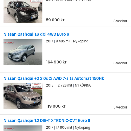
59 000 kr
3 veckor
Nissan Qashqai 1.6 dCi 4WD Euro 6
2017
9 485 mil
Nyköping
|
|
164 900 kr
3 veckor
Nissan Qashqai +2 2,0dCi AWD 7-sits Automat 150Hk
2013
12 728 mil
NYKÖPING
|
|
119 000 kr
3 veckor
Nissan Qashqai 1.2 DIG-T XTRONIC-CVT Euro 6
2017
17 800 mil
Nyköping
|
|