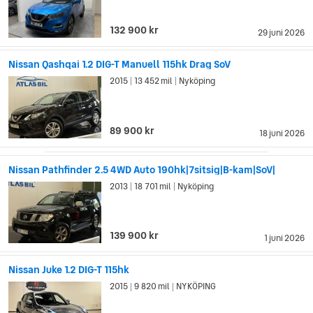
132 900 kr
29 juni 2026
Nissan Qashqai 1.2 DIG-T Manuell 115hk Drag SoV
2015
13 452 mil
Nyköping
|
|
89 900 kr
18 juni 2026
Nissan Pathfinder 2.5 4WD Auto 190hk|7sitsig|B-kam|SoV|
2013
18 701 mil
Nyköping
|
|
139 900 kr
1 juni 2026
Nissan Juke 1.2 DIG-T 115hk
2015
9 820 mil
NYKÖPING
|
|