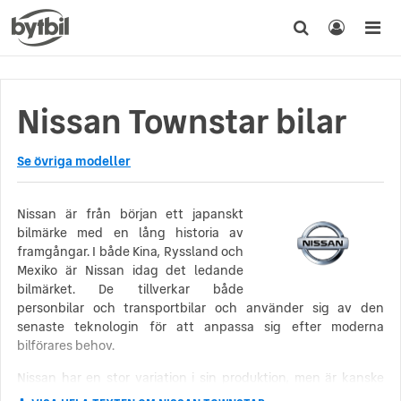
Nissan Townstar bilar
Se övriga modeller
Nissan är från början ett japanskt
bilmärke med en lång historia av
framgångar. I både Kina, Ryssland och
Mexiko är Nissan idag det ledande
bilmärket. De tillverkar både
personbilar och transportbilar och använder sig av den
senaste teknologin för att anpassa sig efter moderna
bilförares behov.
Nissan har en stor variation i sin produktion, men är kanske
mest kända i Sverige för de populära modellerna Nissan