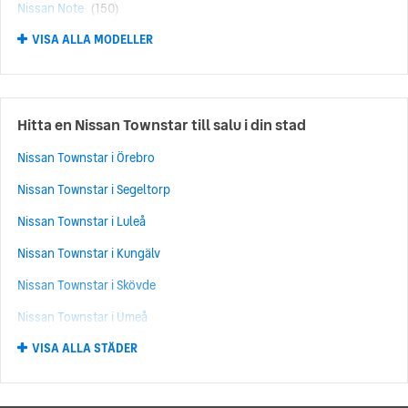
Nissan Note
(150)
VISA ALLA MODELLER
Nissan Ariya
(125)
Nissan Pulsar
(90)
Nissan GT-R
(63)
Hitta en Nissan Townstar till salu i din stad
Nissan Qashqai+2
(57)
Nissan Townstar i Örebro
Nissan Primastar
(44)
Nissan Townstar i Segeltorp
Nissan Almera
(37)
Nissan Townstar i Luleå
Nissan Primera
(35)
Nissan Townstar i Kungälv
Nissan Murano
(31)
Nissan Townstar i Skövde
Nissan NV200
(28)
Nissan Townstar i Umeå
Nissan 350Z
(11)
VISA ALLA STÄDER
Nissan Townstar i Norrköping
Nissan NV300
(11)
Nissan Townstar i Upplands Väsby
Nissan NV400
(11)