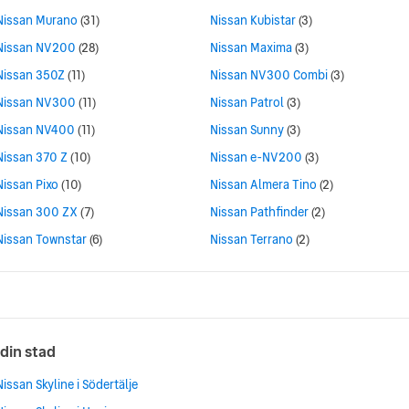
Nissan Murano
(31)
Nissan Kubistar
(3)
Nissan NV200
(28)
Nissan Maxima
(3)
Nissan 350Z
(11)
Nissan NV300 Combi
(3)
Nissan NV300
(11)
Nissan Patrol
(3)
Nissan NV400
(11)
Nissan Sunny
(3)
Nissan 370 Z
(10)
Nissan e-NV200
(3)
Nissan Pixo
(10)
Nissan Almera Tino
(2)
Nissan 300 ZX
(7)
Nissan Pathfinder
(2)
Nissan Townstar
(6)
Nissan Terrano
(2)
 din stad
Nissan Skyline i Södertälje