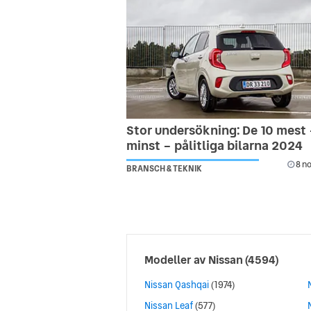
Stor undersökning: De 10 mest
minst – pålitliga bilarna 2024
8 no
BRANSCH & TEKNIK
Modeller av
Nissan
(4594)
Nissan Qashqai
(1974)
Nissan Leaf
(577)