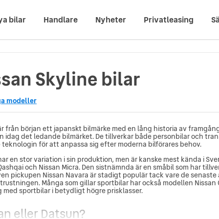
ya bilar
Handlare
Nyheter
Privatleasing
Sä
san Skyline bilar
ga modeller
är från början ett japanskt bilmärke med en lång historia av framgång
an idag det ledande bilmärket. De tillverkar både personbilar och tra
 teknologin för att anpassa sig efter moderna bilförares behov.
har en stor variation i sin produktion, men är kanske mest kända i Sv
Qashqai och Nissan Micra. Den sistnämnda är en småbil som har tillv
Även pickupen Nissan Navara är stadigt populär tack vare de senaste
trustningen. Många som gillar sportbilar har också modellen Nissan G
 med sportbilar i betydligt högre prisklasser.
an eller Datsun?