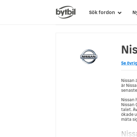
Sök fordon
N
Nis
Se övri
Nissan 
är Niss
senaste
Nissan 
Nissan 
talet. 
ökade u
mäta sig
Niss