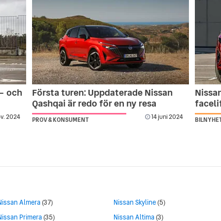
 – och
Första turen: Uppdaterade Nissan
Nissan
Qashqai är redo för en ny resa
faceli
v. 2024
14 juni 2024
PROV & KONSUMENT
BILNYHE
Nissan Almera
(37)
Nissan Skyline
(5)
Nissan Primera
(35)
Nissan Altima
(3)