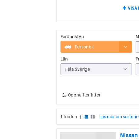
Namnet 
VISA 
Sangyo. 
biltill
sedan d
Motor C
Nissan 
Fordonstyp
exporte
M
transpo
började 
Personbil
Län
Niss
Pr
Hela Sverige
Nissan v
den eko
med fra
äger en
av de p
Öppna fler filter
1
fordon
Läs mer om sorteri
|
Nissan