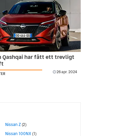
 Qashqai har fått ett trevligt
ft
26 apr. 2024
TER
Nissan Z
(2)
Nissan 100NX
(1)