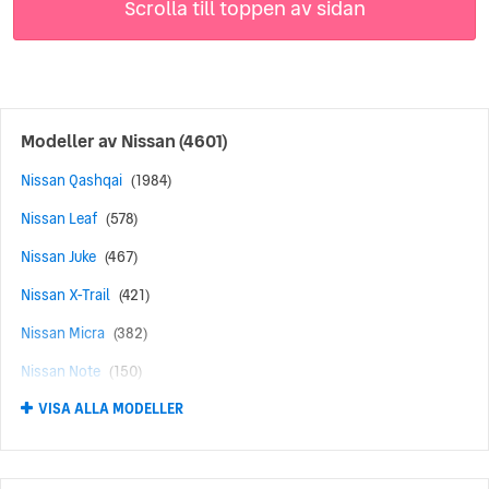
Scrolla till toppen av sidan
Modeller av
Nissan
(4601)
Nissan Qashqai
(1984)
Nissan Leaf
(578)
Nissan Juke
(467)
Nissan X-Trail
(421)
Nissan Micra
(382)
Nissan Note
(150)
VISA ALLA MODELLER
Nissan Ariya
(127)
Nissan Pulsar
(90)
Nissan GT-R
(63)