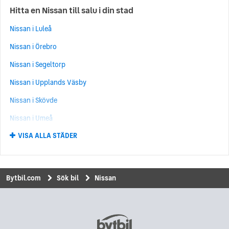
Hitta en Nissan till salu i din stad
Nissan Qashqai+2
(57)
Nissan i Luleå
Nissan Primastar
(43)
Nissan i Örebro
Nissan Almera
(38)
Nissan i Segeltorp
Nissan Primera
(35)
Nissan i Upplands Väsby
Nissan Murano
(31)
Nissan i Skövde
Nissan NV200
(28)
Nissan i Umeå
Nissan 350Z
(11)
VISA ALLA STÄDER
Nissan i Kungälv
Nissan NV300
(11)
Nissan i Norrköping
Nissan NV400
(11)
Nissan i Uddevalla
Nissan 370 Z
(10)
Bytbil.com
Sök bil
Nissan
Nissan i Hisings Backa
Nissan Pixo
(10)
Nissan i Eskilstuna
Nissan 300 ZX
(7)
Nissan i Kungsbacka