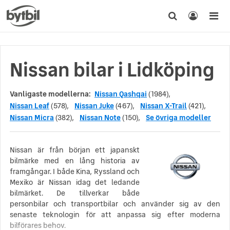
Nissan bilar i Lidköping
Vanligaste modellerna:
Nissan Qashqai
(1984),
Nissan Leaf
(578),
Nissan Juke
(467),
Nissan X-Trail
(421),
Nissan Micra
(382),
Nissan Note
(150),
Se övriga modeller
Nissan är från början ett japanskt
bilmärke med en lång historia av
framgångar. I både Kina, Ryssland och
Mexiko är Nissan idag det ledande
bilmärket. De tillverkar både
personbilar och transportbilar och använder sig av den
senaste teknologin för att anpassa sig efter moderna
bilförares behov.