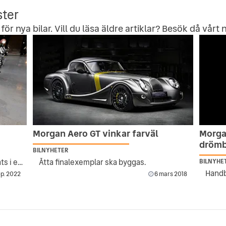
ster
för nya bilar. Vill du läsa äldre artiklar? Besök då vårt
n
Morgan Aero GT vinkar farväl
Morga
drömb
BILNYHETER
Har totalrenoverats efter att ha hittats i en skog
Åtta finalexemplar ska byggas.
BILNYHE
p. 2022
6 mars 2018