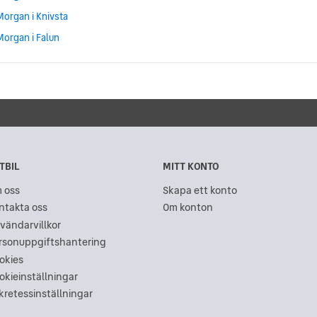
Morgan i Knivsta
Morgan i Falun
TBIL
MITT KONTO
 oss
Skapa ett konto
ntakta oss
Om konton
vändarvillkor
rsonuppgiftshantering
okies
okieinställningar
kretessinställningar