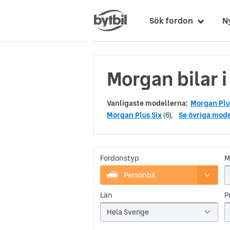
Sök fordon
N
Morgan bilar 
Vanligaste modellerna:
Morgan Plu
Morgan Plus Six
(6),
Se övriga mode
Fordonstyp
M
Personbil
Län
Pr
Hela Sverige