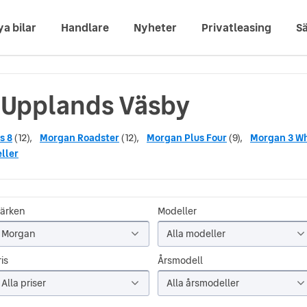
ya bilar
Handlare
Nyheter
Privatleasing
Sä
i Upplands Väsby
s 8
(12),
Morgan Roadster
(12),
Morgan Plus Four
(9),
Morgan 3 W
ller
ärken
Modeller
Morgan
Alla modeller
is
Årsmodell
Alla priser
Alla årsmodeller