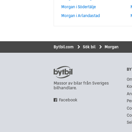
Morgan i Södertälje
Morgan i Arlandastad
Bytbil.com
Sök bil
Morgan
BY
Om
Massor av bilar från Sveriges
Ko
bilhandlare.
An
Facebook
Pe
Co
Co
Se