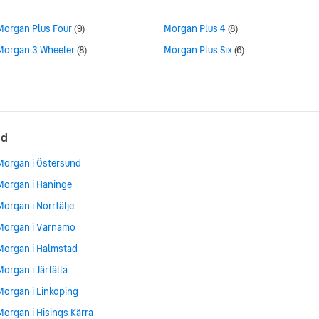
Morgan Plus Four
(9)
Morgan Plus 4
(8)
Morgan 3 Wheeler
(8)
Morgan Plus Six
(6)
ad
Morgan i Östersund
Morgan i Haninge
Morgan i Norrtälje
Morgan i Värnamo
Morgan i Halmstad
Morgan i Järfälla
Morgan i Linköping
Morgan i Hisings Kärra