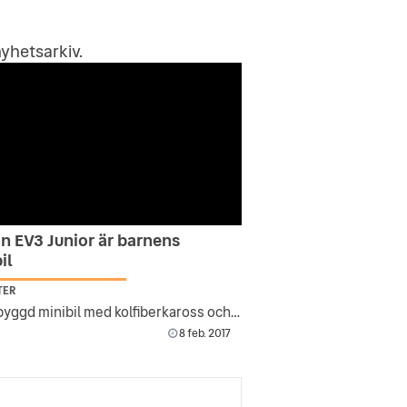
yhetsarkiv
.
n EV3 Junior är barnens
il
TER
Handbyggd minibil med kolfiberkaross och handsydd läderklädsel.
8 feb. 2017