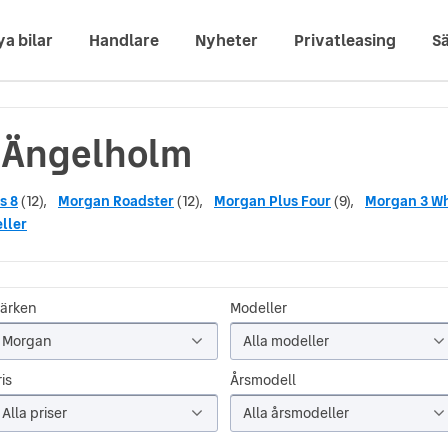
ya bilar
Handlare
Nyheter
Privatleasing
Sä
i Ängelholm
s 8
(12),
Morgan Roadster
(12),
Morgan Plus Four
(9),
Morgan 3 W
ller
ärken
Modeller
Morgan
Alla modeller
is
Årsmodell
Alla priser
Alla årsmodeller