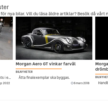
ster
för nya bilar. Vill du läsa äldre artiklar? Besök då vårt
n
Morgan Aero GT vinkar farväl
Morga
drömb
BILNYHETER
Har totalrenoverats efter att ha hittats i en skog
Åtta finalexemplar ska byggas.
BILNYHE
p. 2022
6 mars 2018