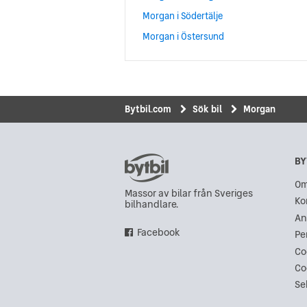
Morgan i Södertälje
Morgan i Östersund
Bytbil.com
Sök bil
Morgan
BY
Om
Massor av bilar från Sveriges
Ko
bilhandlare.
An
Facebook
Pe
Co
Co
Se