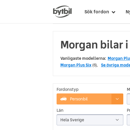
Sök fordon
N
Morgan bilar 
Vanligaste modellerna:
Morgan Plu
Morgan Plus Six
(6),
Se övriga mode
Fordonstyp
M
Personbil
Län
Pr
Hela Sverige