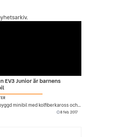
yhetsarkiv
.
n EV3 Junior är barnens
il
TER
Handbyggd minibil med kolfiberkaross och handsydd läderklädsel.
8 feb. 2017