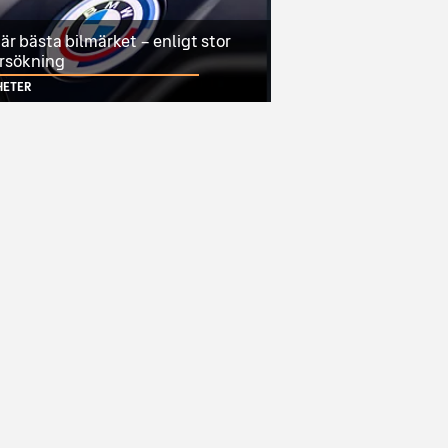
r bästa bilmärket – enligt stor
rsökning
HETER