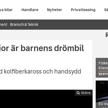
ya bilar
Handlare
Nyheter
Privatleasing
Sä
ment
Bransch & Teknik
or är barnens drömbil
Fiske
klas
 kolfiberkaross och handsydd
BILNY
Större
EU öv