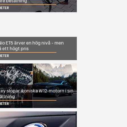
are betalning
HETER
io ET5 ärver en hög nivå - men
 ett högt pris
HETER
ey slopar ikoniska W12-motorn i sin
ällning
HETER