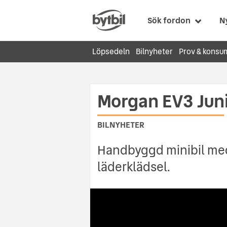
Sök fordon
N
Löpsedeln
Bilnyheter
Prov & konsu
Morgan EV3 Juni
BILNYHETER
Handbyggd minibil med
läderklädsel.