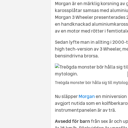
Morgan är en märklig korsning av
karossplåtar samsas med aluminiu
Morgan 3 Wheeler presenterades 2
en handknackad aluminiumkaross so
av en motor med rötter i femtiotal
Sedan lyfte man in allting i 2000-t
high tech-version av 3 Wheeler, m
bensindrivna brorsa.
Treögda monster bör hålla sig till mytolog
Nu släpper
Morgan
en miniversion 
avgjort nutida som en kolfiberkar
instrumentpanelen är av trä.
Avsedd för barn
från sex år och u
är 16 km/h. Räckvidden är ungefär 