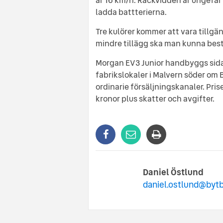
ladda battterierna.
Tre kulörer kommer att vara tillgän
mindre tillägg ska man kunna best
Morgan EV3 Junior handbyggs sida 
fabrikslokaler i Malvern söder o
ordinarie försäljningskanaler. Pr
kronor plus skatter och avgifter.
Daniel Östlund
daniel.ostlund@bytb