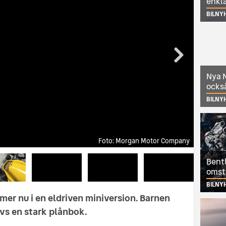
enkl
BILNY
Nya N
också
BILNY
Morgan Motor Company
Morgan Motor Company
Morgan Motor Company
Morgan Motor Company
Morgan Motor Company
Morgan Motor Company
Bentl
omst
BILNY
er nu i en eldriven miniversion. Barnen
vs en stark plånbok.