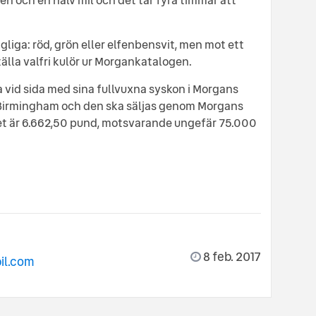
gliga: röd, grön eller elfenbensvit, men mot ett
älla valfri kulör ur Morgankatalogen.
vid sida med sina fullvuxna syskon i Morgans
m Birmingham och den ska säljas genom Morgans
iset är 6.662,50 pund, motsvarande ungefär 75.000
8 feb. 2017
il.com