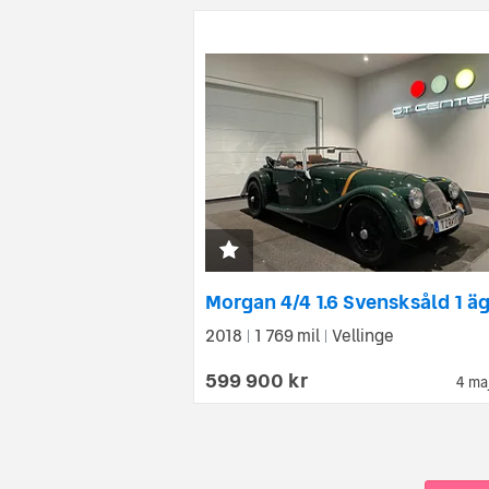
Morgan 4/4 1.6 Svensksåld 1 ä
2018
1 769 mil
Vellinge
|
|
599 900 kr
4 ma