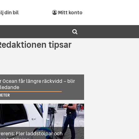
lj din bil
Mitt konto
Redaktionen tipsar
r Ocean får längre räckvidd – blir
sledande
HETER
erens: Fler laddstolpar och