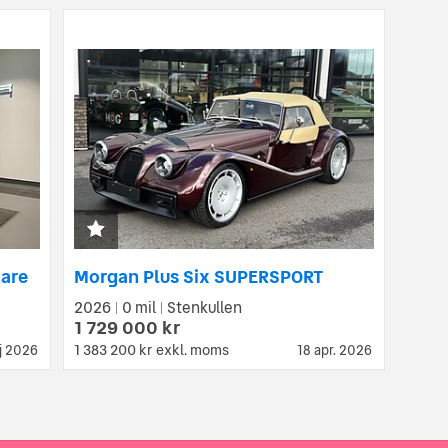
gare
Morgan Plus Six SUPERSPORT
2026
0 mil
Stenkullen
|
|
1 729 000 kr
1 383 200 kr
exkl. moms
j 2026
18 apr. 2026