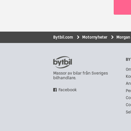
Bytbil.com
Motornyheter
Morgan 
BY
Om
Massor av bilar från Sveriges
Ko
bilhandlare.
An
Facebook
Pe
Co
Co
Se