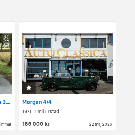
Morgan Plus Six 1st Generation 3.0 I6
Morgan 4/4
1971
1 mil
Ystad
|
|
185 000 kr
timmar
22 maj 2026