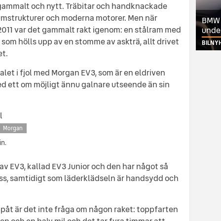
 gammalt och nytt. Träbitar och handknackade
mstrukturer och moderna motorer. Men när
BMW ä
011 var det gammalt rakt igenom: en stålram med
unde
m hölls upp av en stomme av askträ, allt drivet
BILNY
et.
alet i fjol med Morgan EV3, som är en eldriven
ed ett om möjligt ännu galnare utseende än sin
Morgan
in.
av EV3, kallad EV3 Junior och den har något så
oss, samtidigt som läderklädseln är handsydd och
ppåt är det inte fråga om någon raket: toppfarten
en och en halv mil och det tar fyra timmar att