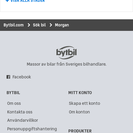
VISA ALLA STÄDER
Morgan i Kungälv
Morgan i Norrköping
Morgan i Kungsbacka
Bytbil.com
Sök bil
Morgan
Morgan i Uddevalla
Morgan i Eskilstuna
Morgan i Hisings Backa
Morgan i Karlskrona
Massor av bilar från Sveriges bilhandlare.
Morgan i Sundsvall
Facebook
Morgan i Gävle
BYTBIL
MITT KONTO
Morgan i Göteborg
Om oss
Skapa ett konto
Morgan i Akalla
Kontakta oss
Om konton
Morgan i Västra Frölunda
Användarvillkor
Morgan i Kristianstad
Personuppgiftshantering
PRODUKTER