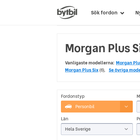
Sök fordon
N
Morgan Plus Si
Vanligaste modellerna:
Morgan Plu
Morgan Plus Six
(6),
Se övriga mode
Fordonstyp
M
Personbil
Län
Pr
Hela Sverige