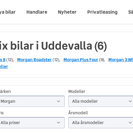
ya bilar
Handlare
Nyheter
Privatleasing
Sä
x bilar i Uddevalla (6)
s 8
(12),
Morgan Roadster
(12),
Morgan Plus Four
(9),
Morgan 3 W
ller
ärken
Modeller
Morgan
Alla modeller
is
Årsmodell
Alla priser
Alla årsmodeller