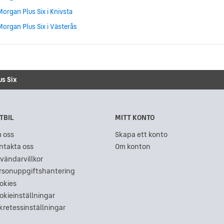
Morgan Plus Six i Knivsta
Morgan Plus Six i Västerås
us Six
TBIL
MITT KONTO
 oss
Skapa ett konto
ntakta oss
Om konton
vändarvillkor
rsonuppgiftshantering
okies
okieinställningar
kretessinställningar