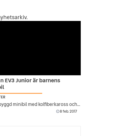
yhetsarkiv
.
n EV3 Junior är barnens
il
TER
Handbyggd minibil med kolfiberkaross och handsydd läderklädsel.
8 feb. 2017