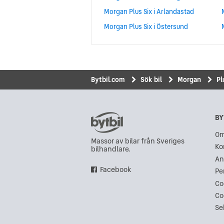
Morgan Plus Six i Arlandastad
Morgan Plus Six i Östersund
Bytbil.com
Sök bil
Morgan
Pl
BY
Om
Massor av bilar från Sveriges
Ko
bilhandlare.
An
Facebook
Pe
Co
Co
Se