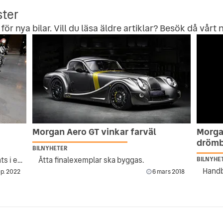
ster
för nya bilar. Vill du läsa äldre artiklar? Besök då vårt
n
Morgan Aero GT vinkar farväl
Morga
drömb
BILNYHETER
Har totalrenoverats efter att ha hittats i en skog
Åtta finalexemplar ska byggas.
BILNYHE
p. 2022
6 mars 2018