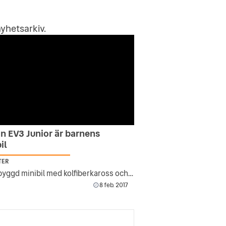
yhetsarkiv
.
n EV3 Junior är barnens
il
TER
Handbyggd minibil med kolfiberkaross och handsydd läderklädsel.
8 feb. 2017