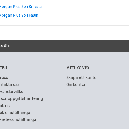
Morgan Plus Six i Knivsta
Morgan Plus Six i Falun
us Six
TBIL
MITT KONTO
 oss
Skapa ett konto
ntakta oss
Om konton
vändarvillkor
rsonuppgiftshantering
okies
okieinställningar
kretessinställningar