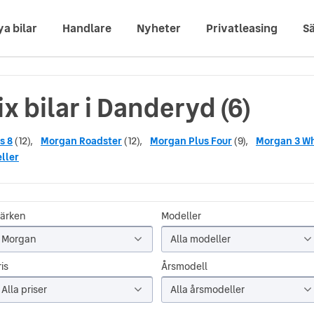
ya bilar
Handlare
Nyheter
Privatleasing
Sä
x bilar i Danderyd (6)
s 8
(12),
Morgan Roadster
(12),
Morgan Plus Four
(9),
Morgan 3 W
ller
ärken
Modeller
Morgan
Alla modeller
is
Årsmodell
Alla priser
Alla årsmodeller