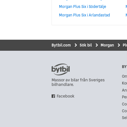
Morgan Plus Six i Södertälje
Morgan Plus Six i Arlandastad
Bytbil.com
Sök bil
Morgan
Pl
BY
Om
Massor av bilar från Sveriges
Ko
bilhandlare.
An
Facebook
Pe
Co
Co
Se