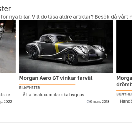
ster
för nya bilar. Vill du läsa äldre artiklar? Besök då vårt
n
Morgan Aero GT vinkar farväl
Morga
drömb
BILNYHETER
Har totalrenoverats efter att ha hittats i en skog
Åtta finalexemplar ska byggas.
BILNYHE
p. 2022
6 mars 2018