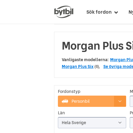
Sök fordon
N
Morgan Plus Si
Vanligaste modellerna:
Morgan Plu
Morgan Plus Six
(6),
Se övriga mode
Fordonstyp
M
Personbil
Län
Pr
Hela Sverige