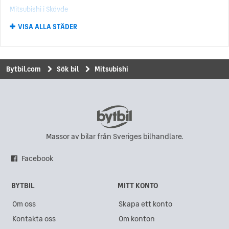
Mitsubishi i Skövde
Mitsubishi Space Runner
(1)
VISA ALLA STÄDER
Mitsubishi i Kungälv
Mitsubishi i
(1)
Mitsubishi i Norrköping
Mitsubishi i Kungsbacka
Bytbil.com
Sök bil
Mitsubishi
Mitsubishi i Uddevalla
Mitsubishi i Eskilstuna
Mitsubishi i Hisings Backa
Mitsubishi i Karlskrona
Massor av bilar från Sveriges bilhandlare.
Mitsubishi i Sundsvall
Facebook
Mitsubishi i Gävle
BYTBIL
MITT KONTO
Mitsubishi i Göteborg
Om oss
Skapa ett konto
Mitsubishi i Akalla
Kontakta oss
Om konton
Mitsubishi i Västra Frölunda