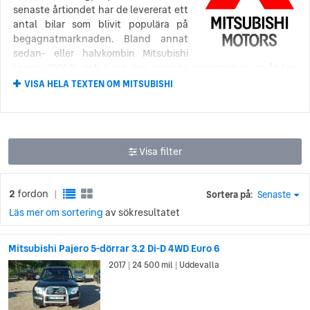
senaste årtiondet har de levererat ett
antal bilar som blivit populära på
begagnatmarknaden. Bland annat
sedan- eller halvkombin Mitsubishi
Lancer (2008), och även den senaste versionen av småbilen
Mitsubishi Colt/Mirage (2002 – 2012, 2012 – idag).
VISA HELA TEXTEN OM MITSUBISHI
Mitsubishi är just nu i processen av att förnya och bygga om
sitt företag. Flera fabriker har stängt och produktionen har
minskat för att företaget ska kunna fokusera på att leverera
den prisvärda kvalitet och körupplevelse gjorde dem kända.
Visa filter
Mitsubishis första steg mot
2
fordon
Sortera på:
Senaste
|
biltillverkning
Läs mer om sortering
av sökresultatet
Den japanska skeppstillverkaren Mitsubishi gjorde ett försök
att bryta sig in på bilmarknaden så tidigt som 1917. Deras
Mitsubishi Pajero 5-dörrar 3.2 Di-D 4WD Euro 6
första bil, Mitsubishi Model A, var en handbyggd, sjusitsig
2017
24 500 mil
Uddevalla
|
|
sedan baserad på Fiats modell Tipo 3. Produktionen
avslutades dock redan 1921, efter att bara 22 exemplar hade
byggts.