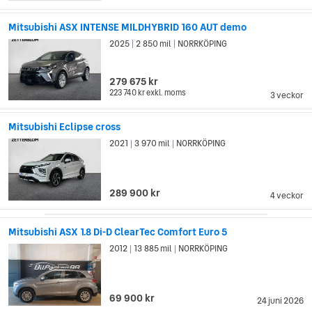
Corporation 1970, vilket är det Mitsubishi vi har idag.
Därefter gick utvecklingen snabbt. Genom att bygga smarta
Mitsubishi ASX INTENSE MILDHYBRID 160 AUT demo
allianser med stora företag inom bilindustrin lyckades
2025
2 850 mil
NORRKÖPING
|
|
Mitsubishi snabbt etablera sig på den globala arenan. Under
80-talet uppnådde de en årlig produktion på cirka 1.5 miljoner
279 675 kr
bilar, och exporterade flertalet av sina bilmodeller
223 740 kr
exkl. moms
3 veckor
internationellt. Under 90-talet lyckades Mitsubishi hålla sig
lönsamt trots den rådande ekonomiska krisen i Japan.
Mitsubishi Eclipse cross
2021
3 970 mil
NORRKÖPING
|
|
289 900 kr
4 veckor
Mitsubishi ASX 1.8 Di-D ClearTec Comfort Euro 5
2012
13 885 mil
NORRKÖPING
|
|
69 900 kr
24 juni 2026