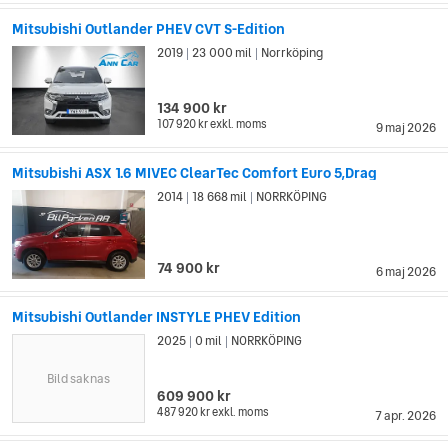
Mitsubishi Outlander PHEV CVT S-Edition
2019
23 000 mil
Norrköping
|
|
134 900 kr
107 920 kr
exkl. moms
9 maj 2026
Mitsubishi ASX 1.6 MIVEC ClearTec Comfort Euro 5,Drag
2014
18 668 mil
NORRKÖPING
|
|
74 900 kr
6 maj 2026
Mitsubishi Outlander INSTYLE PHEV Edition
2025
0 mil
NORRKÖPING
|
|
Bild saknas
609 900 kr
487 920 kr
exkl. moms
7 apr. 2026