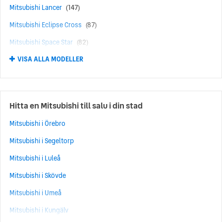
Mitsubishi Lancer
(147)
Mitsubishi Eclipse Cross
(87)
Mitsubishi Space Star
(82)
VISA ALLA MODELLER
Mitsubishi Grandis
(48)
Mitsubishi Pajero
(48)
Mitsubishi Carisma
(15)
Hitta en Mitsubishi till salu i din stad
Mitsubishi Eclipse
(13)
Mitsubishi i Örebro
Mitsubishi 3000 GT
(5)
Mitsubishi i Segeltorp
Mitsubishi Space Wagon
(4)
Mitsubishi i Luleå
Mitsubishi Galant
(3)
Mitsubishi i Skövde
Mitsubishi L200
(3)
Mitsubishi i Umeå
Mitsubishi L300
(1)
Mitsubishi i Kungälv
Mitsubishi Space Runner
(1)