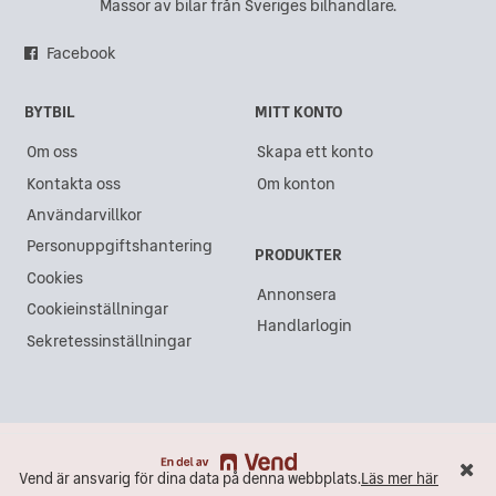
Mitsubishi Galant i Hisings Backa
Massor av bilar från Sveriges bilhandlare.
Mitsubishi Galant i Sundsvall
Facebook
Mitsubishi Galant i Göteborg
BYTBIL
MITT KONTO
Mitsubishi Galant i Gävle
Om oss
Skapa ett konto
Mitsubishi Galant i Västra Frölunda
Kontakta oss
Om konton
Mitsubishi Galant i Kristianstad
Användarvillkor
Mitsubishi Galant i Akalla
Personuppgiftshantering
PRODUKTER
Mitsubishi Galant i Lidköping
Cookies
Annonsera
Cookieinställningar
Mitsubishi Galant i Ängelholm
Handlarlogin
Sekretessinställningar
Mitsubishi Galant i Åkersberga
Mitsubishi Galant i Varberg
Mitsubishi Galant i Södertälje
Mitsubishi Galant i Östersund
Vend är ansvarig för dina data på denna webbplats.
Läs mer här
Vend är ansvarig för dina data på denna webbplats.
Läs mer här