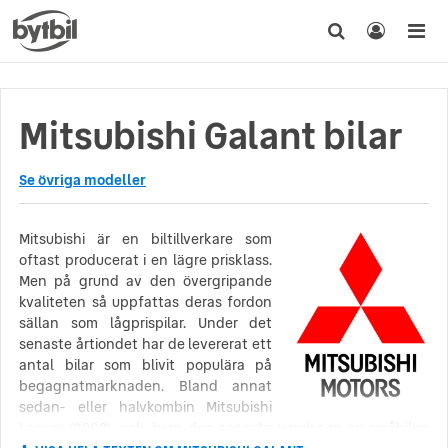
Mitsubishi Galant bilar
Se övriga modeller
Mitsubishi är en biltillverkare som
oftast producerat i en lägre prisklass.
Men på grund av den övergripande
kvaliteten så uppfattas deras fordon
sällan som lågprispilar. Under det
senaste årtiondet har de levererat ett
antal bilar som blivit populära på
begagnatmarknaden. Bland annat
sedan- eller halvkombin Mitsubishi
Lancer (2008), och även den senaste versionen av småbilen