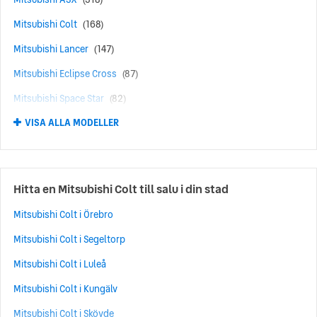
Mitsubishi Colt
(168)
Mitsubishi Lancer
(147)
Mitsubishi Eclipse Cross
(87)
Mitsubishi Space Star
(82)
VISA ALLA MODELLER
Mitsubishi Grandis
(48)
Mitsubishi Pajero
(48)
Mitsubishi Carisma
(15)
Hitta en Mitsubishi Colt till salu i din stad
Mitsubishi Eclipse
(13)
Mitsubishi Colt i Örebro
Mitsubishi 3000 GT
(5)
Mitsubishi Colt i Segeltorp
Mitsubishi Space Wagon
(4)
Mitsubishi Colt i Luleå
Mitsubishi Galant
(3)
Mitsubishi Colt i Kungälv
Mitsubishi L200
(3)
Mitsubishi Colt i Skövde