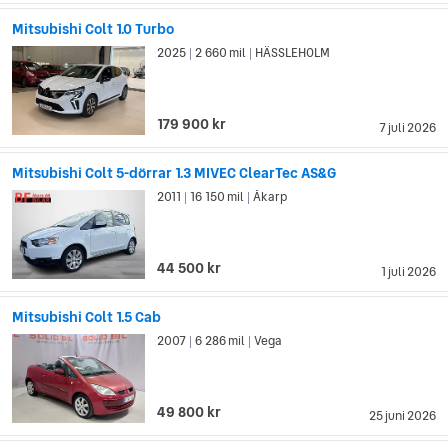
Mitsubishi Colt 1.0 Turbo
2025
2 660 mil
HÄSSLEHOLM
|
|
179 900 kr
7 juli 2026
Mitsubishi Colt 5-dörrar 1.3 MIVEC ClearTec AS&G
2011
16 150 mil
Åkarp
|
|
44 500 kr
1 juli 2026
Mitsubishi Colt 1.5 Cab
2007
6 286 mil
Vega
|
|
49 800 kr
25 juni 2026