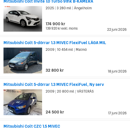
Mitsubishi Colt Invite 1.0 Turbo 91hk B-KAMERA
2025
3 280 mil
Ängelholm
|
|
174 900 kr
139 920 kr
exkl. moms
22 juni 2026
Mitsubishi Colt 5-dörrar 1.3 MIVEC FlexiFuel LÅGA MIL
2009
10 454 mil
Malmö
|
|
32 800 kr
18 juni 2026
Mitsubishi Colt 5-dörrar 1.3 MIVEC FlexiFuel, Ny serv
2009
20 800 mil
VÄSTERÅS
|
|
24 500 kr
17 juni 2026
Mitsubishi Colt CZC 1.5 MIVEC