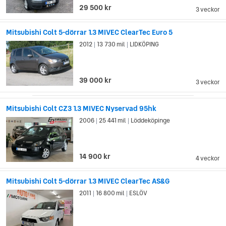
bilar, och exporterade flertalet av sina bilmodeller
29 500 kr
3 veckor
internationellt. Under 90-talet lyckades Mitsubishi hålla sig
lönsamt trots den rådande ekonomiska krisen i Japan.
Mitsubishi Colt 5-dörrar 1.3 MIVEC ClearTec Euro 5
2012
13 730 mil
LIDKÖPING
|
|
39 000 kr
3 veckor
Mitsubishi Colt CZ3 1.3 MIVEC Nyservad 95hk
2006
25 441 mil
Löddeköpinge
|
|
14 900 kr
4 veckor
Mitsubishi Colt 5-dörrar 1.3 MIVEC ClearTec AS&G
2011
16 800 mil
ESLÖV
|
|