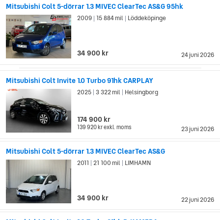
Mitsubishi Colt 5-dörrar 1.3 MIVEC ClearTec AS&G 95hk
2009
15 884 mil
Löddeköpinge
|
|
34 900 kr
24 juni 2026
Mitsubishi Colt Invite 1.0 Turbo 91hk CARPLAY
2025
3 322 mil
Helsingborg
|
|
174 900 kr
139 920 kr
exkl. moms
23 juni 2026
Mitsubishi Colt 5-dörrar 1.3 MIVEC ClearTec AS&G
2011
21 100 mil
LIMHAMN
|
|
34 900 kr
22 juni 2026