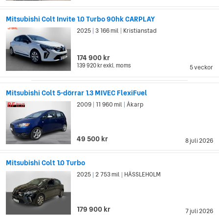
Mitsubishi Colt Invite 1.0 Turbo 90hk CARPLAY
2025
3 166 mil
Kristianstad
|
|
174 900 kr
139 920 kr
exkl. moms
5 veckor
Mitsubishi Colt 5-dörrar 1.3 MIVEC FlexiFuel
2009
11 960 mil
Åkarp
|
|
49 500 kr
8 juli 2026
Mitsubishi Colt 1.0 Turbo
2025
2 753 mil
HÄSSLEHOLM
|
|
179 900 kr
7 juli 2026