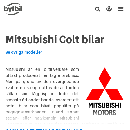
Mitsubishi Colt bilar
Se övriga modeller
Mitsubishi är en biltillverkare som
oftast producerat i en lägre prisklass.
Men på grund av den övergripande
kvaliteten så uppfattas deras fordon
sällan som lågprispilar. Under det
senaste årtiondet har de levererat ett
antal bilar som blivit populära på
begagnatmarknaden. Bland annat
sedan- eller halvkombin Mitsubishi
Lancer (2008), och även den senaste versionen av småbilen