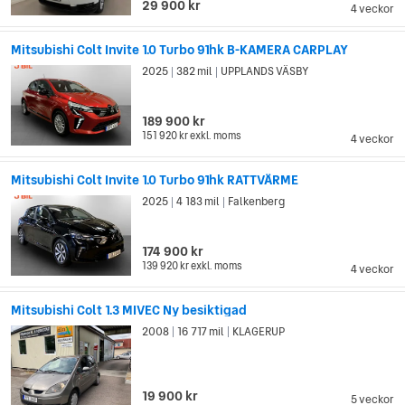
29 900 kr
4 veckor
Mitsubishi Colt Invite 1.0 Turbo 91hk B-KAMERA CARPLAY
2025
382 mil
UPPLANDS VÄSBY
|
|
189 900 kr
151 920 kr
exkl. moms
4 veckor
Mitsubishi Colt Invite 1.0 Turbo 91hk RATTVÄRME
2025
4 183 mil
Falkenberg
|
|
174 900 kr
139 920 kr
exkl. moms
4 veckor
Mitsubishi Colt 1.3 MIVEC Ny besiktigad
2008
16 717 mil
KLAGERUP
|
|
19 900 kr
5 veckor