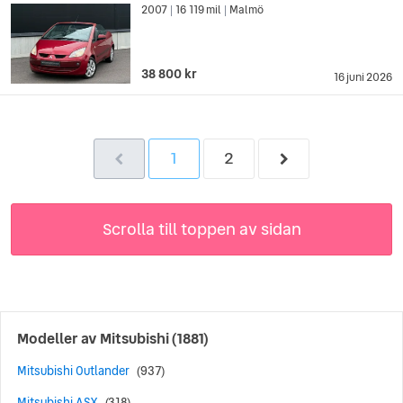
2007
16 119 mil
Malmö
|
|
38 800 kr
16 juni 2026
1
2
Scrolla till toppen av sidan
Modeller av
Mitsubishi
(1881)
Mitsubishi Outlander
(937)
Mitsubishi ASX
(318)