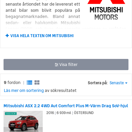
senaste årtiondet har de levererat ett
antal bilar som blivit populära på
begagnatmarknaden. Bland annat
sedan- eller halvkombin Mitsubishi
Lancer (2008), och även den senaste versionen av småbilen
Mitsubishi Colt/Mirage (2002 – 2012, 2012 – idag).
VISA HELA TEXTEN OM MITSUBISHI
Mitsubishi är just nu i processen av att förnya och bygga om
sitt företag. Flera fabriker har stängt och produktionen har
minskat för att företaget ska kunna fokusera på att leverera
den prisvärda kvalitet och körupplevelse gjorde dem kända.
Visa filter
Mitsubishis första steg mot
9
fordon
Sortera på:
Senaste
|
biltillverkning
Läs mer om sortering
av sökresultatet
Den japanska skeppstillverkaren Mitsubishi gjorde ett försök
att bryta sig in på bilmarknaden så tidigt som 1917. Deras
Mitsubishi ASX 2.2 4WD Aut Comfort Plus M-Värm Drag SoV-hjul
första bil, Mitsubishi Model A, var en handbyggd, sjusitsig
2016
6 939 mil
ÖSTERSUND
|
|
sedan baserad på Fiats modell Tipo 3. Produktionen
avslutades dock redan 1921, efter att bara 22 exemplar hade
byggts.