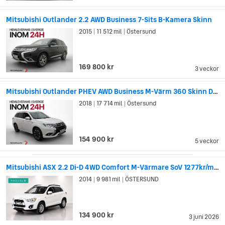
Corporation 1970, vilket är det Mitsubishi vi har idag.
Därefter gick utvecklingen snabbt. Genom att bygga smarta
Mitsubishi Outlander 2.2 AWD Business 7-Sits B-Kamera Skinn
allianser med stora företag inom bilindustrin lyckades
2015
11 512 mil
Östersund
|
|
Mitsubishi snabbt etablera sig på den globala arenan. Under
80-talet uppnådde de en årlig produktion på cirka 1.5 miljoner
bilar, och exporterade flertalet av sina bilmodeller
169 800 kr
3 veckor
internationellt. Under 90-talet lyckades Mitsubishi hålla sig
lönsamt trots den rådande ekonomiska krisen i Japan.
Mitsubishi Outlander PHEV AWD Business M-Värm 360 Skinn Drag
2018
17 714 mil
Östersund
|
|
154 900 kr
5 veckor
Mitsubishi ASX 2.2 Di-D 4WD Comfort M-Värmare SoV 1277kr/mån
2014
9 981 mil
ÖSTERSUND
|
|
134 900 kr
3 juni 2026