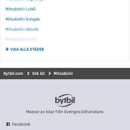
Mitsubishi Space Wagon
(4)
Mitsubishi i Luleå
Mitsubishi Galant
(3)
Mitsubishi i Kungälv
Mitsubishi L200
(3)
Mitsubishi i Skövde
Mitsubishi L300
(1)
Mitsubishi i Umeå
Mitsubishi Space Runner
(1)
VISA ALLA STÄDER
Mitsubishi i Norrköping
Mitsubishi i
(1)
Mitsubishi i Upplands Väsby
Mitsubishi i Kungsbacka
Bytbil.com
Sök bil
Mitsubishi
Mitsubishi i Uddevalla
Mitsubishi i Eskilstuna
Mitsubishi i Hisings Backa
Mitsubishi i Karlskrona
Massor av bilar från Sveriges bilhandlare.
Mitsubishi i Sundsvall
Facebook