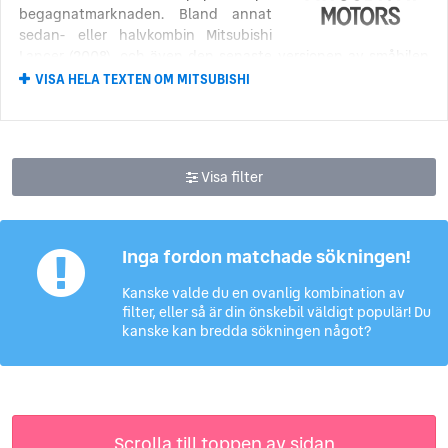
begagnatmarknaden. Bland annat
sedan- eller halvkombin Mitsubishi
Lancer (2008), och även den senaste versionen av småbilen
Mitsubishi Colt/Mirage (2002 – 2012, 2012 – idag).
VISA HELA TEXTEN OM MITSUBISHI
Mitsubishi är just nu i processen av att förnya och bygga om
sitt företag. Flera fabriker har stängt och produktionen har
minskat för att företaget ska kunna fokusera på att leverera
den prisvärda kvalitet och körupplevelse gjorde dem kända.
Visa filter
Mitsubishis första steg mot
biltillverkning
Inga fordon matchade sökningen!
Den japanska skeppstillverkaren Mitsubishi gjorde ett försök
Kanske valde du en ovanlig kombination av
att bryta sig in på bilmarknaden så tidigt som 1917. Deras
filter, eller så är din önskebil väldigt populär! Du
kanske kan bredda sökningen något?
första bil, Mitsubishi Model A, var en handbyggd, sjusitsig
sedan baserad på Fiats modell Tipo 3. Produktionen
avslutades dock redan 1921, efter att bara 22 exemplar hade
byggts.
Företaget återvände inte till någon riktig fordonstillverkning
Scrolla till toppen av sidan