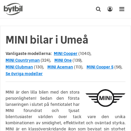
MINI bilar i Umeå
Vanligaste modellerna:
MINI Cooper
(1040),
MINI Countryman
(324),
MINI One
(139),
MINI Clubman
(130),
MINI Aceman
(113),
MINI Cooper S
(56),
Se övriga modeller
MINI är den lilla bilen med den stora
personligheten! Sedan den första
lanseringen i slutet på femtiotalet har
MINI förundrat och tjusat
bilentusiaster världen över tack vare den unika
kombinationen av smidighet, effektivitet och oväntad styrka.
MINI är en klassöverskridande ikon som bevisat sin storhet