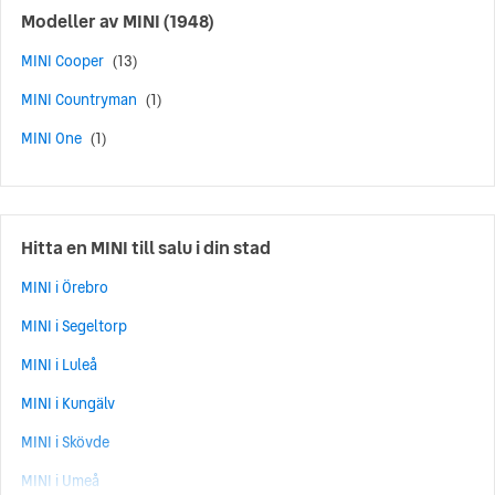
MINI Cabrio
(13)
Modeller av
MINI
(1948)
MINI Cooper SE
(12)
MINI Cooper
(13)
MINI Countryman SE ALL4
(12)
MINI Countryman
(1)
MINI Countryman C
(11)
MINI One
(1)
MINI Aceman E
(9)
MINI Aceman SE
(9)
MINI Coupé
(7)
Hitta en MINI till salu i din stad
MINI Countryman E
(4)
MINI i Örebro
MINI Countryman S ALL4
(4)
MINI i Segeltorp
MINI Paceman
(4)
MINI i Luleå
MINI Cooper Cabrio
(2)
MINI i Kungälv
MINI Cooper S Cabrio
(2)
MINI i Skövde
MINI Countryman S
(2)
MINI i Umeå