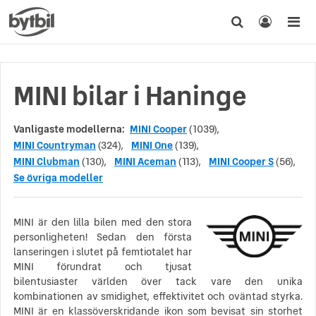
MINI bilar i Haninge
Vanligaste modellerna:
MINI Cooper
(1039),
MINI Countryman
(324),
MINI One
(139),
MINI Clubman
(130),
MINI Aceman
(113),
MINI Cooper S
(56),
Se övriga modeller
MINI är den lilla bilen med den stora
personligheten! Sedan den första
lanseringen i slutet på femtiotalet har
MINI förundrat och tjusat
bilentusiaster världen över tack vare den unika
kombinationen av smidighet, effektivitet och oväntad styrka.
MINI är en klassöverskridande ikon som bevisat sin storhet