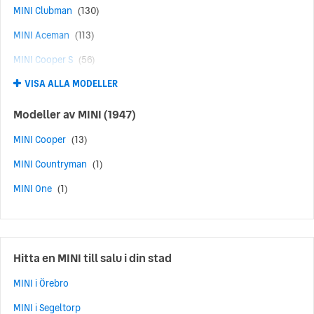
MINI Clubman
(130)
MINI Aceman
(113)
MINI Cooper S
(56)
VISA ALLA MODELLER
MINI John Cooper Works
(52)
MINI Cabrio
(13)
Modeller av
MINI
(1947)
MINI Cooper SE
(12)
MINI Cooper
(13)
MINI Countryman SE ALL4
(12)
MINI Countryman
(1)
MINI Countryman C
(11)
MINI One
(1)
MINI Aceman E
(9)
MINI Aceman SE
(9)
MINI Coupé
(7)
Hitta en MINI till salu i din stad
MINI Countryman E
(4)
MINI i Örebro
MINI Countryman S ALL4
(4)
MINI i Segeltorp