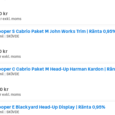
0 kr
kr
exkl. moms
ooper S Cabrio Paket M John Works Trim | Ränta 0,95
mil
SKÖVDE
|
0 kr
r
exkl. moms
mil
SKÖVDE
|
0 kr
r
exkl. moms
ooper E Blackyard Head-Up Display | Ränta 0,95%
mil
SKÖVDE
|