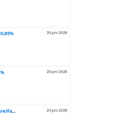
 0,95%
25 juni 2026
5%
25 juni 2026
MINI Cooper S 192hk 5-dörrars Chili JCW/Nyservad/M-Värmare/Farthåll
23 juni 2026