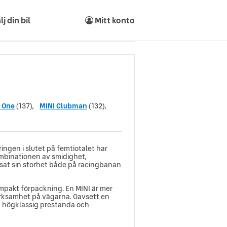
lj din bil
Mitt konto
 One
(137),
MINI Clubman
(132),
ingen i slutet på femtiotalet har
ombinationen av smidighet,
isat sin storhet både på racingbanan
mpakt förpackning. En MINI är mer
ärksamhet på vägarna. Oavsett en
ed högklassig prestanda och