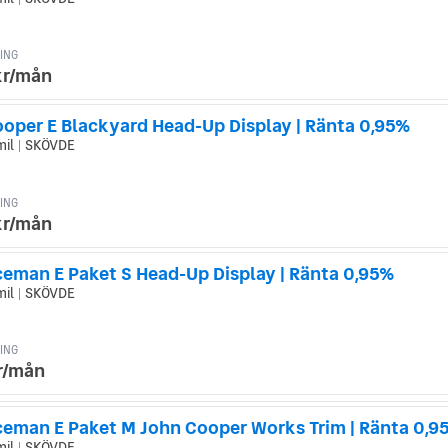
|
ING
kr/mån
ooper E Blackyard Head-Up Display | Ränta 0,95%
mil
SKÖVDE
|
ING
kr/mån
ceman E Paket S Head-Up Display | Ränta 0,95%
mil
SKÖVDE
|
ING
kr/mån
ceman E Paket M John Cooper Works Trim | Ränta 0,9
mil
SKÖVDE