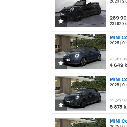
2023
2 
|
289 90
231 920 k
2025
0 
|
PRIVATLEAS
4 649 
MINI C
2025
0 
|
PRIVATLEAS
5 875 
MINI C
2025
0 