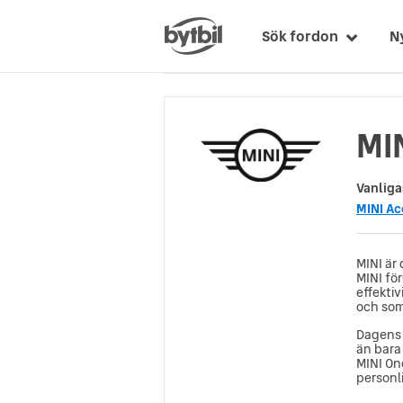
Sök fordon
N
MIN
Vanliga
MINI A
MINI är 
MINI fö
effekti
och som 
Dagens 
än bara
MINI On
personl