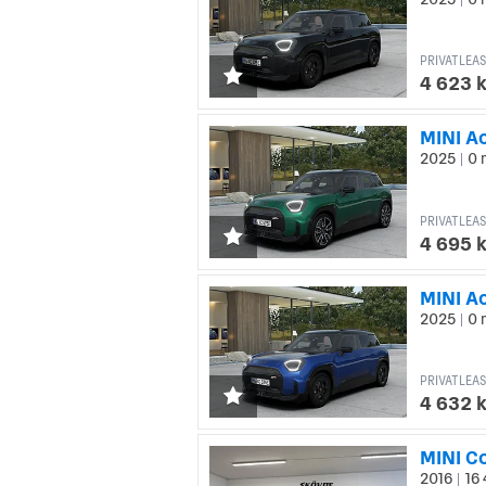
|
PRIVATLEAS
4 623 
MINI A
2025
0 
|
PRIVATLEAS
4 695 
MINI A
2025
0 
|
PRIVATLEAS
4 632 
2016
16 
|