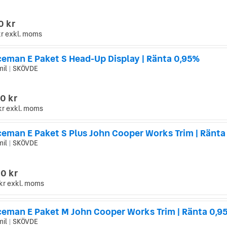
0 kr
kr
exkl. moms
ceman E Paket S Head-Up Display | Ränta 0,95%
mil
SKÖVDE
|
0 kr
kr
exkl. moms
ceman E Paket S Plus John Cooper Works Trim | Ränta
mil
SKÖVDE
|
0 kr
kr
exkl. moms
ceman E Paket M John Cooper Works Trim | Ränta 0,9
mil
SKÖVDE
|