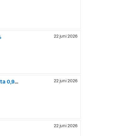
%
22 juni 2026
MINI Cooper C Cabrio Paket M Head-Up Harman Kardon | Ränta 0,95%
22 juni 2026
22 juni 2026