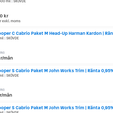
800 mil
SKÖVDE
|
0 kr
r
exkl. moms
mil
SKÖVDE
|
ING
kr/mån
ooper S Cabrio Paket M John Works Trim | Ränta 0,95
mil
SKÖVDE
|
ING
kr/mån
ooper S Cabrio Paket M John Works Trim | Ränta 0,95
mil
SKÖVDE