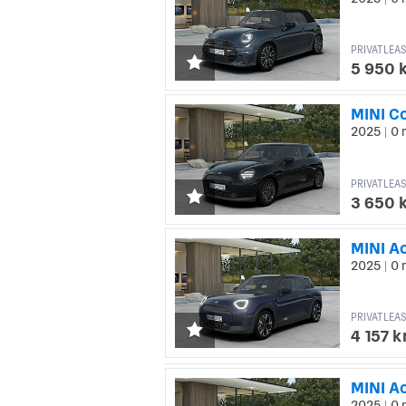
|
PRIVATLEAS
5 950 
MINI C
2025
0 
|
PRIVATLEAS
3 650 
MINI A
2025
0 
|
PRIVATLEAS
4 157 
MINI A
2025
0 