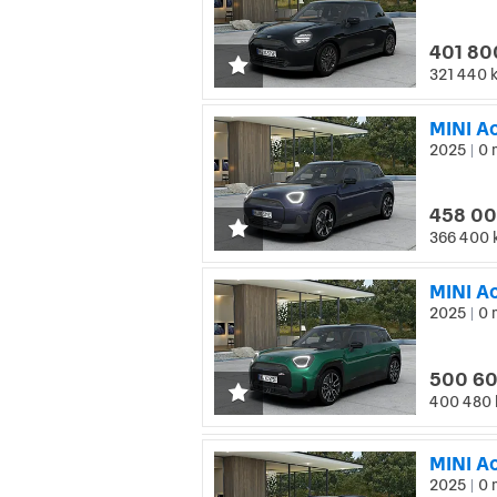
401 80
321 440 
MINI A
2025
0 
|
458 00
366 400 
MINI A
2025
0 
|
500 60
400 480 
MINI A
2025
0 
|