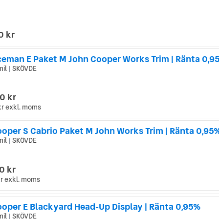
0 kr
ceman E Paket M John Cooper Works Trim | Ränta 0,9
mil
SKÖVDE
|
0 kr
kr
exkl. moms
ooper S Cabrio Paket M John Works Trim | Ränta 0,95
mil
SKÖVDE
|
0 kr
r
exkl. moms
ooper E Blackyard Head-Up Display | Ränta 0,95%
mil
SKÖVDE
|