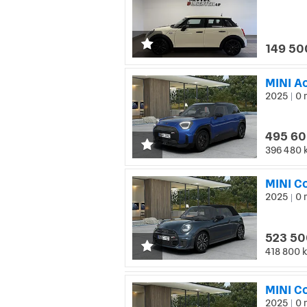
149 50
MINI A
2025
0 
|
495 60
396 480 
MINI C
2025
0 
|
523 50
418 800 k
MINI C
2025
0 
|