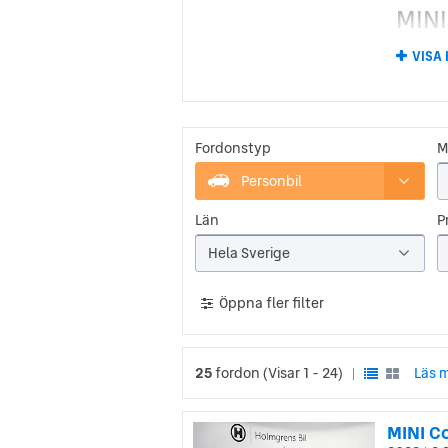
MINI
Lanserin
VISA 
MINI:s 
en nume
motorn 
racingl
snart s
Fordonstyp
M
Nya 
Personbil
Nya Min
Län
Pr
modelle
från mo
Hela Sverige
efter s
Öppna fler filter
25
fordon
(Visar 1 - 24)
Läs m
|
MINI C