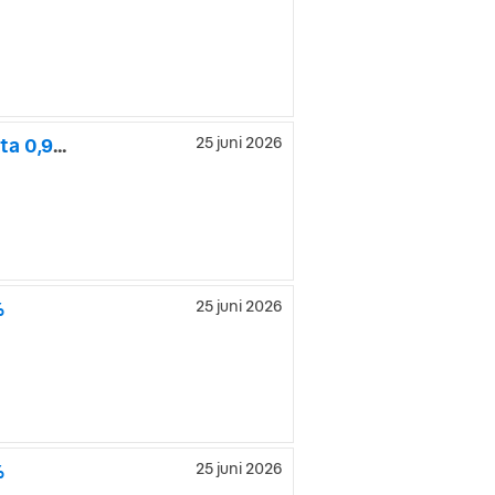
MINI Cooper C Cabrio Paket M Head-Up Harman Kardon | Ränta 0,95%
25 juni 2026
%
25 juni 2026
%
25 juni 2026