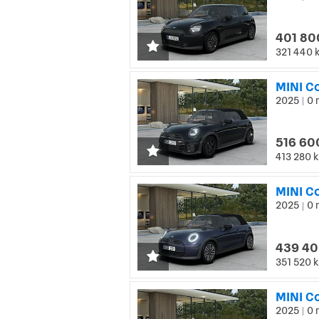
401 80
321 440 
MINI C
2025
0 
|
516 60
413 280 k
2025
0 
|
439 40
351 520 k
MINI C
2025
0 
|