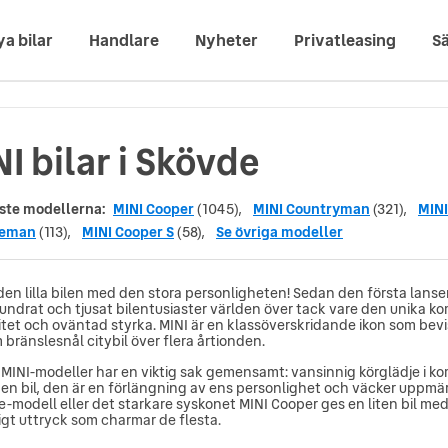
ya bilar
Handlare
Nyheter
Privatleasing
Sä
I bilar i Skövde
ste modellerna:
MINI Cooper
(1045),
MINI Countryman
(321),
MINI
ceman
(113),
MINI Cooper S
(58),
Se övriga modeller
den lilla bilen med den stora personligheten! Sedan den första lanser
rundrat och tjusat bilentusiaster världen över tack vare den unika k
vitet och oväntad styrka. MINI är en klassöverskridande ikon som bev
bränslesnål citybil över flera årtionden.
MINI-modeller har en viktig sak gemensamt: vansinnig körglädje i ko
 en bil, den är en förlängning av ens personlighet och väcker uppm
e-modell eller det starkare syskonet MINI Cooper ges en liten bil m
igt uttryck som charmar de flesta.