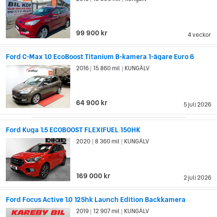
cirka femton som säljs i Europa.
99 900 kr
4 veckor
Ford C-Max 1.0 EcoBoost Titanium B-kamera 1-ägare Euro 6
2016
15 860 mil
KUNGÄLV
|
|
64 900 kr
5 juli 2026
Ford Kuga 1.5 ECOBOOST FLEXIFUEL 150HK
2020
8 360 mil
KUNGÄLV
|
|
169 000 kr
2 juli 2026
Ford Focus Active 1.0 125hk Launch Edition Backkamera
2019
12 907 mil
KUNGÄLV
|
|