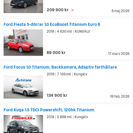
209 900 kr
6 maj 2026
Ford Fiesta 5-dörrar 1.0 EcoBoost Titanium Euro 6
2016
4 630 mil
KUNGÄLV
|
|
89 000 kr
17 mars 2026
Ford Focus 1.0 Titanium, Backkamera, Adaptiv farthållare
2019
7 159 mil
Kungälv
|
|
134 900 kr
19 feb. 2026
Ford Kuga 1.5 TDCi Powershift, 120hk Titanium
2018
5 868 mil
Kungälv
|
|