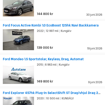
144 800 kr
30 juni 2026
Ford Focus Active Kombi 1.0 EcoBoost 125hk Navi Backkamera
2022
12 997 mil
Kungälv
|
|
139 000 kr
19 juni 2026
Ford Mondeo 1.5 Sportstolar, Keyless, Drag, Automat
2015
6 963 mil
Kungälv
|
|
149 800 kr
9 juni 2026
Ford Explorer 457hk Plug-In SelectShift ST Drag/vhjul Drag 2500kg
2020
10 500 mil
KUNGÄLV
|
|