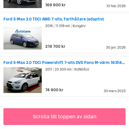
169 900 kr
10 feb. 2026
Ford S-Max 2.0 TDCi AWD 7-sits, Farthållare (adaptiv)
2018
11 016 mil
Kungälv
|
|
219 700 kr
30 jan. 2026
Ford S-Max 2.0 TDCi Powershift 7-sits DVD Pano M-värm 163hk Drag
2011
23 300 mil
KUNGÄLV
|
|
74 900 kr
30 mars 2023
Scrolla till toppen av sidan