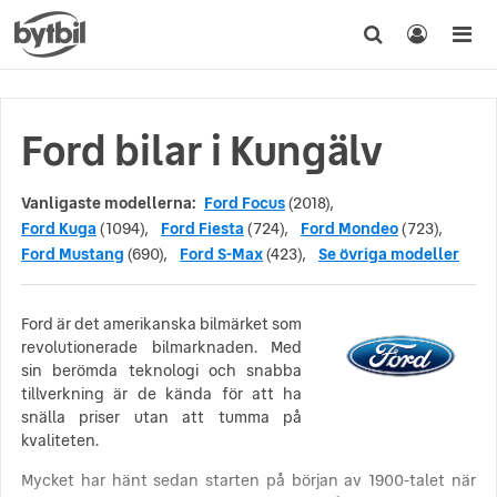
Ford bilar i Kungälv
Vanligaste modellerna:
Ford Focus
(2018),
Ford Kuga
(1094),
Ford Fiesta
(724),
Ford Mondeo
(723),
Ford Mustang
(690),
Ford S-Max
(423),
Se övriga modeller
Ford är det amerikanska bilmärket som
revolutionerade bilmarknaden. Med
sin berömda teknologi och snabba
tillverkning är de kända för att ha
snälla priser utan att tumma på
kvaliteten.
Mycket har hänt sedan starten på början av 1900-talet när