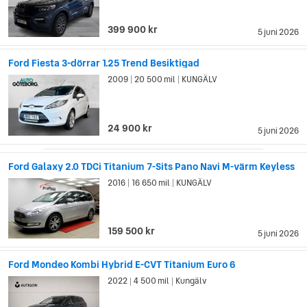
399 900 kr
5 juni 2026
Ford Fiesta 3-dörrar 1.25 Trend Besiktigad
2009
20 500 mil
KUNGÄLV
|
|
24 900 kr
5 juni 2026
Ford Galaxy 2.0 TDCi Titanium 7-Sits Pano Navi M-värm Keyless
2016
16 650 mil
KUNGÄLV
|
|
159 500 kr
5 juni 2026
Ford Mondeo Kombi Hybrid E-CVT Titanium Euro 6
2022
4 500 mil
Kungälv
|
|