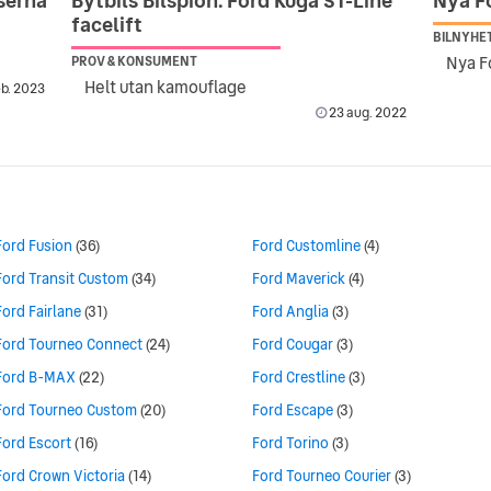
iserna
Bytbils Bilspion: Ford Kuga ST-Line
Nya F
facelift
BILNYHE
PROV & KONSUMENT
Helt utan kamouflage
eb. 2023
23 aug. 2022
Ford Fusion
(36)
Ford Customline
(4)
Ford Transit Custom
(34)
Ford Maverick
(4)
Ford Fairlane
(31)
Ford Anglia
(3)
Ford Tourneo Connect
(24)
Ford Cougar
(3)
Ford B-MAX
(22)
Ford Crestline
(3)
Ford Tourneo Custom
(20)
Ford Escape
(3)
Ford Escort
(16)
Ford Torino
(3)
Ford Crown Victoria
(14)
Ford Tourneo Courier
(3)