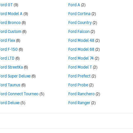
Ford GT
(9)
Ford A
(2)
Ford Model A
(9)
Ford Cortina
(2)
Ford Bronco
(8)
Ford Country
(2)
Ford Custom
(8)
Ford Falcon
(2)
Ford Flex
(8)
Ford Model 48
(2)
Ford F-150
(6)
Ford Model 68
(2)
Ford LTD
(6)
Ford Model 74
(2)
Ford StreetKa
(6)
Ford Model T
(2)
Ford Super Deluxe
(6)
Ford Prefect
(2)
Ford Taunus
(6)
Ford Probe
(2)
Ford Connect Tourneo
(5)
Ford Ranchero
(2)
Ford Deluxe
(5)
Ford Ranger
(2)