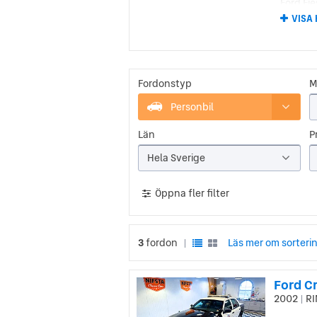
Ford Fie
Europa o
VISA
Ford
Amerika
billig,
Fordonstyp
M
produkt
löpban
Personbil
Tack va
Län
Pr
bilprod
bilmodel
Hela Sverige
Ford
Öppna fler filter
Fords f
biltillv
transpor
3
fordon
Läs mer om sorteri
|
I Fordk
och cirk
Ford Cr
2002
RI
|