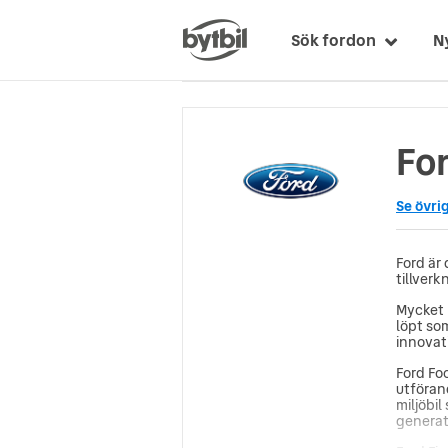
Sök fordon
N
For
Se övri
Ford är
tillverk
Mycket 
löpt so
innovati
Ford Foc
utföran
miljöbil
generat