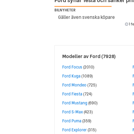
Ford synar Tesla och sänker pr
BILNYHETER
Gäller även svenska köpare
1 f
Modeller av
Ford
(7928)
Ford Focus
(2010)
Ford Kuga
(1089)
Ford Mondeo
(725)
Ford Fiesta
(724)
Ford Mustang
(690)
Ford S-Max
(423)
Ford Puma
(359)
Ford Explorer
(315)