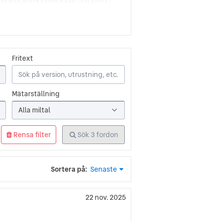
är den mest sålda bilen i sin klass i
 T
ans dröm var att kunna producera en
roducerades. Några år senare blev
Fritext
ren som använde sig av
 omkring hälften av världens
Mätarställning
är den näst mest producerade
ades mellan 1908 och 1927.
Alla miltal
Rensa filter
Sök
3
fordon
de är den femte största
h de producerar både personbilar och
Sortera på:
Senaste
cirka tio modeller som säljs i USA
22 nov. 2025