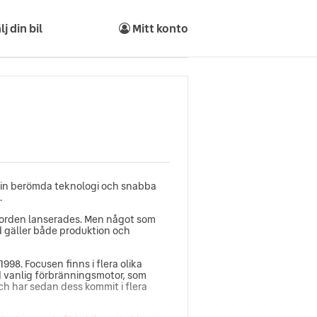
lj din bil
Mitt konto
sin berömda teknologi och snabba
.
Forden lanserades. Men något som
ad gäller både produktion och
998. Focusen finns i flera olika
d vanlig förbränningsmotor, som
och har sedan dess kommit i flera