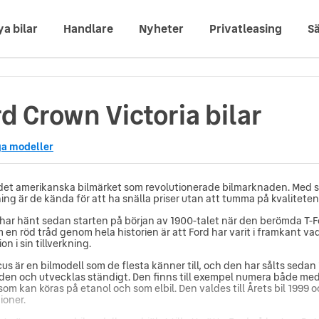
ya bilar
Handlare
Nyheter
Privatleasing
Sä
d Crown Victoria bilar
ga modeller
 det amerikanska bilmärket som revolutionerade bilmarknaden. Med 
ning är de kända för att ha snälla priser utan att tumma på kvaliteten
har hänt sedan starten på början av 1900-talet när den berömda T-
m en röd tråd genom hela historien är att Ford har varit i framkant v
on i sin tillverkning.
us är en bilmodell som de flesta känner till, och den har sålts sedan 1
den och utvecklas ständigt. Den finns till exempel numera både me
 som kan köras på etanol och som elbil. Den valdes till Årets bil 1999 
ioner.