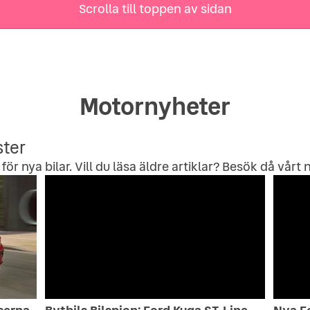
Scrolla till toppen av sidan
Motornyheter
ster
för nya bilar. Vill du läsa äldre artiklar? Besök då vårt
n