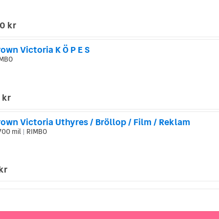
0 kr
own Victoria K Ö P E S
MBO
 kr
own Victoria Uthyres / Bröllop / Film / Reklam
700 mil
RIMBO
|
kr