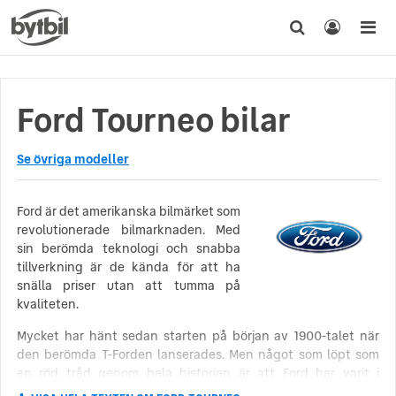
Ford Tourneo bilar
Se övriga modeller
Ford är det amerikanska bilmärket som
revolutionerade bilmarknaden. Med
sin berömda teknologi och snabba
tillverkning är de kända för att ha
snälla priser utan att tumma på
kvaliteten.
Mycket har hänt sedan starten på början av 1900-talet när
den berömda T-Forden lanserades. Men något som löpt som
en röd tråd genom hela historien är att Ford har varit i
framkant vad gäller både produktion och innovation i sin