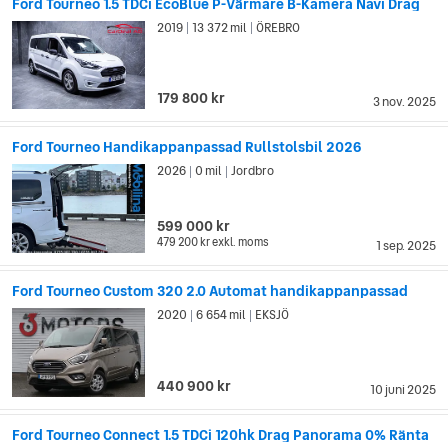
Ford Tourneo 1.5 TDCi EcoBlue P-Värmare B-Kamera Navi Drag
2019
13 372 mil
ÖREBRO
|
|
179 800 kr
3 nov. 2025
Ford Tourneo Handikappanpassad Rullstolsbil 2026
2026
0 mil
Jordbro
|
|
599 000 kr
479 200 kr
exkl. moms
1 sep. 2025
Ford Tourneo Custom 320 2.0 Automat handikappanpassad
2020
6 654 mil
EKSJÖ
|
|
440 900 kr
10 juni 2025
Ford Tourneo Connect 1.5 TDCi 120hk Drag Panorama 0% Ränta