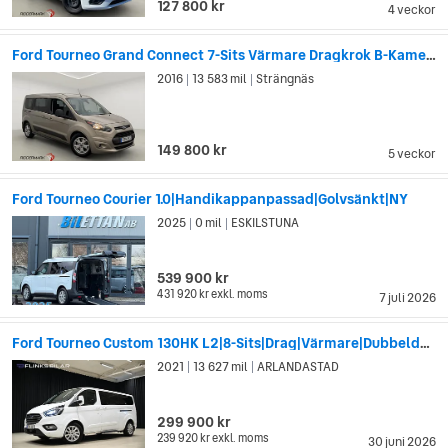
127 800 kr
4 veckor
Ford Tourneo Grand Connect 7-Sits Värmare Dragkrok B-Kamera
2016
13 583 mil
Strängnäs
|
|
149 800 kr
5 veckor
Ford Tourneo Courier 1.0|Handikappanpassad|Golvsänkt|NY
2025
0 mil
ESKILSTUNA
|
|
539 900 kr
431 920 kr
exkl. moms
7 juli 2026
Ford Tourneo Custom 130HK L2|8-Sits|Drag|Värmare|Dubbeldörr|Leasbar
2021
13 627 mil
ARLANDASTAD
|
|
299 900 kr
239 920 kr
exkl. moms
30 juni 2026