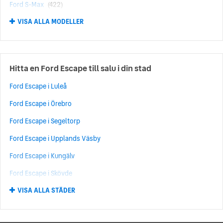
Ford S-Max
(422)
VISA ALLA MODELLER
Ford Puma
(359)
Ford Explorer
(311)
Ford Mustang Mach-E
(241)
Hitta en Ford Escape till salu i din stad
Ford C-Max
(190)
Ford Escape i Luleå
Ford Transit
(167)
Ford Escape i Örebro
Ford Capri
(122)
Ford Escape i Segeltorp
Ford Galaxy
(118)
Ford Escape i Upplands Väsby
Ford Ka
(88)
Ford Escape i Kungälv
Ford Tourneo
(81)
Ford Escape i Skövde
Ford Edge
(60)
VISA ALLA STÄDER
Ford Escape i Umeå
Ford Thunderbird
(51)
Ford Escape i Norrköping
Ford Ecosport
(44)