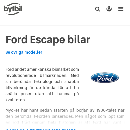
Ford Escape bilar
Se övriga modeller
Ford är det amerikanska bilmärket som
revolutionerade bilmarknaden. Med
sin berömda teknologi och snabba
tillverkning är de kända för att ha
snälla priser utan att tumma på
kvaliteten.
Mycket har hänt sedan starten på början av 1900-talet när
den berömda T-Forden lanserades. Men något som löpt som
en röd tråd genom hela historien är att Ford har varit i
framkant vad gäller både produktion och innovation i sin