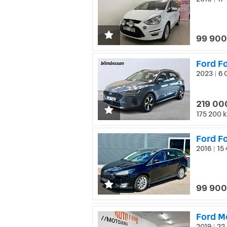
|
99 900
Ford Fo
2023
6 
|
219 00
175 200 k
Ford F
2016
15 
|
99 900
Ford M
2019
22 