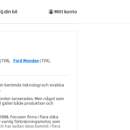
lj din bil
Mitt konto
(728),
Ford Mondeo
(724),
sin berömda teknologi och snabba
.
Forden lanserades. Men något som
ad gäller både produktion och
998. Focusen finns i flera olika
d vanlig förbränningsmotor, som
och har sedan dess kommit i flera