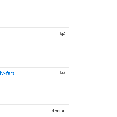
Igår
iv-fart
Igår
4 veckor