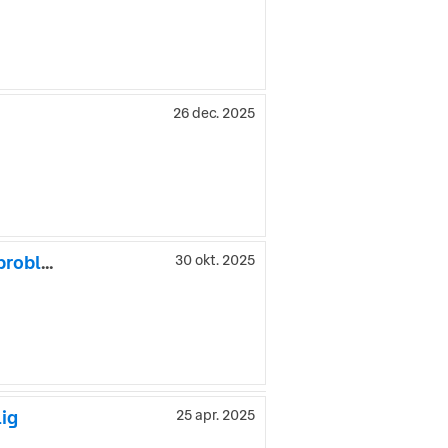
26 dec. 2025
Ford S-Max 2.0 TDCi Powershift Business 7-sits m växellådsproblem
30 okt. 2025
lig
25 apr. 2025