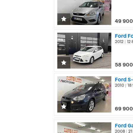
49 900
Ford Fo
2012
12 
|
58 900
Ford S
2010
18 
|
69 900
Ford Ga
2008
21
|