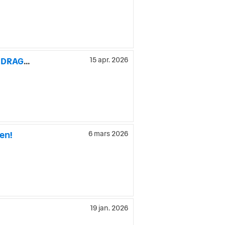
Ford Tourneo Connect 1.6 EcoBoost SelectShift / AUTOMAT / DRAG / NAV
15 apr. 2026
en!
6 mars 2026
19 jan. 2026