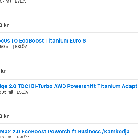
07 mil
ESLÖV
|
0 kr
ocus 1.0 EcoBoost Titanium Euro 6
50 mil
ESLÖV
|
 kr
dge 2.0 TDCi Bi-Turbo AWD Powershift Titanium Adapt
305 mil
ESLÖV
|
0 kr
-Max 2.0 EcoBoost Powershift Business /Kamkedja
437 mil
ESLÖV