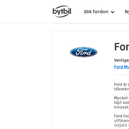
Sök fordon
N
For
Vanliga
Ford M
Ford är
tillverk
Mycket 
löpt so
innovati
Ford Foc
utföran
miljöbil