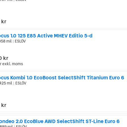
|
 kr
cus 1.0 125 E85 Active MHEV Editio 5-d
058 mil
ESLÖV
|
0 kr
r
exkl. moms
ocus Kombi 1.0 EcoBoost SelectShift Titanium Euro 6
425 mil
ESLÖV
|
 kr
ondeo 2.0 EcoBlue AWD SelectShift ST-Line Euro 6
889 mil
ESLÖV