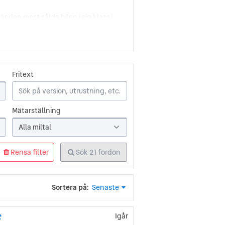
är den mest sålda bilen i sin klass i
 T
ans dröm var att kunna producera en
roducerades. Några år senare blev
Fritext
ren som använde sig av
 omkring hälften av världens
Mätarställning
är den näst mest producerade
ades mellan 1908 och 1927.
Alla miltal
Rensa filter
Sök
21
fordon
de är den femte största
h de producerar både personbilar och
Sortera på:
Senaste
cirka tio modeller som säljs i USA
#
Igår