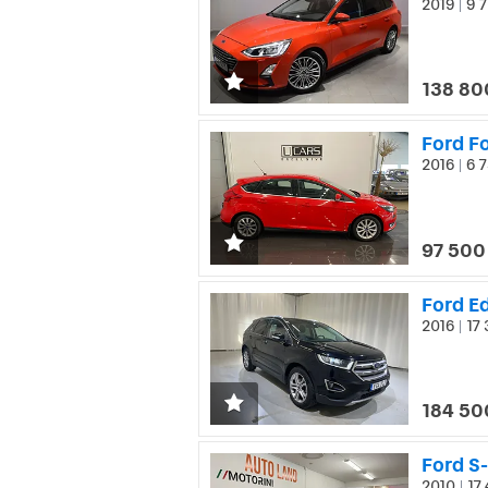
2019
9 7
|
138 80
Ford F
2016
6 7
|
97 500
Ford E
2016
17 
|
184 50
Ford S
2010
17 