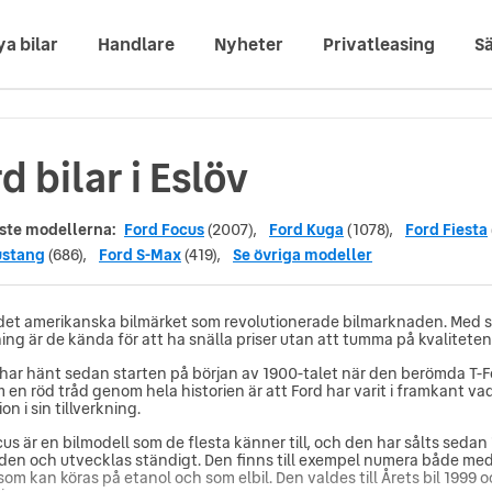
ya bilar
Handlare
Nyheter
Privatleasing
Sä
d bilar i Eslöv
ste modellerna:
Ford Focus
(2007),
Ford Kuga
(1078),
Ford Fiesta
ustang
(686),
Ford S-Max
(419),
Se övriga modeller
 det amerikanska bilmärket som revolutionerade bilmarknaden. Med 
ning är de kända för att ha snälla priser utan att tumma på kvaliteten
har hänt sedan starten på början av 1900-talet när den berömda T-
m en röd tråd genom hela historien är att Ford har varit i framkant v
on i sin tillverkning.
us är en bilmodell som de flesta känner till, och den har sålts sedan 1
den och utvecklas ständigt. Den finns till exempel numera både me
 som kan köras på etanol och som elbil. Den valdes till Årets bil 1999 