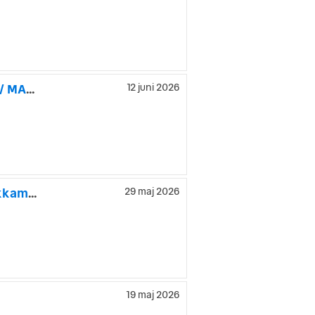
Ford Mustang Cabriolet GT V8 / 426HK / Roush Sportsystem / MANUELL!
12 juni 2026
Ford Mondeo 2.0 TDCi Powershift Titanium /Panorama /Backkamera
29 maj 2026
19 maj 2026