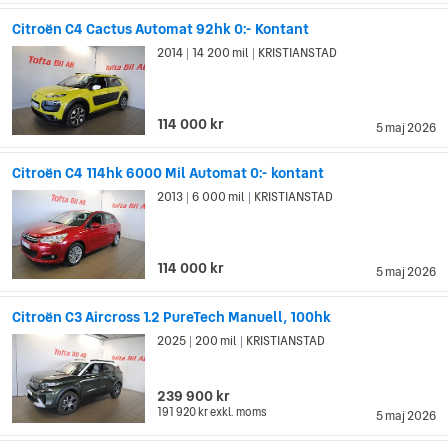
Citroën C4 Cactus Automat 92hk 0:- Kontant
2014
14 200 mil
KRISTIANSTAD
|
|
114 000 kr
5 maj 2026
Citroën C4 114hk 6000 Mil Automat 0:- kontant
2013
6 000 mil
KRISTIANSTAD
|
|
114 000 kr
5 maj 2026
Citroën C3 Aircross 1.2 PureTech Manuell, 100hk
2025
200 mil
KRISTIANSTAD
|
|
239 900 kr
191 920 kr
exkl. moms
5 maj 2026