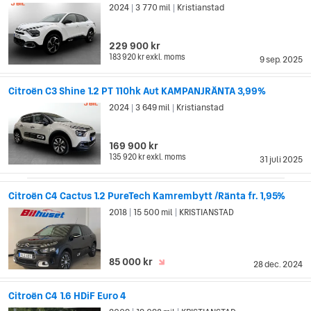
2024
3 770 mil
Kristianstad
|
|
229 900 kr
183 920 kr
exkl. moms
9 sep. 2025
Citroën C3 Shine 1.2 PT 110hk Aut KAMPANJRÄNTA 3,99%
2024
3 649 mil
Kristianstad
|
|
169 900 kr
135 920 kr
exkl. moms
31 juli 2025
Citroën C4 Cactus 1.2 PureTech Kamrembytt /Ränta fr. 1,95%
2018
15 500 mil
KRISTIANSTAD
|
|
85 000 kr
28 dec. 2024
Citroën C4 1.6 HDiF Euro 4