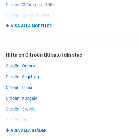
Citroën C3 Aircross
(195)
Citroën C4 Cactus
(193)
VISA ALLA MODELLER
Citroën Grand C4 Picasso
(182)
Citroën C1
(169)
Citroën Berlingo
(150)
Hitta en Citroën till salu i din stad
Citroën C4 Picasso
(99)
Citroën i Örebro
Citroën DS3
(54)
Citroën i Segeltorp
Citroën E-C3 Aircross
(52)
Citroën i Luleå
Citroën C4-X
(48)
Citroën i Kungälv
Citroën E-C3
(47)
Citroën i Skövde
Citroën C3 Picasso
(43)
Citroën i Umeå
Citroën DS5
(37)
VISA ALLA STÄDER
Citroën i Norrköping
Citroën SpaceTourer
(34)