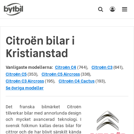
Citroën bilar i
Kristianstad
Vanligaste modellerna:
Citroën C4
(744),
Citroën C3
(641),
Citroën C5
(353),
Citroën C5 Aircross
(336),
Citroën C3 Aircross
(195),
Citroën C4 Cactus
(193),
Se övriga modeller
Det franska bilmärket Citroën
tillverkar bilar med annorlunda design
och mycket avancerad teknologi. I
svensk folkmun kallas deras bilar för
cittror och de har blivit särskilt kända