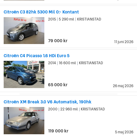
och bilförare som söker efter högsta kvalitet.
Citroën C3 82hk 5300 Mil 0:- Kontant
2015
5 290 mil
KRISTIANSTAD
|
|
79 000 kr
11 juni 2026
Citroën C4 Picasso 1.6 HDi Euro 5
2014
16 600 mil
KRISTIANSTAD
|
|
65 000 kr
26 maj 2026
Citroën XM Break 3.0 V6 Automatisk, 190hk
2000
22 960 mil
KRISTIANSTAD
|
|
119 000 kr
5 maj 2026