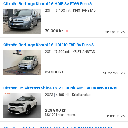
Citroën Berlingo Kombi 1.6 HDiF 8v ETG6 Euro 5
2011
13 400 mil
KRISTIANSTAD
|
|
79 000 kr
26 apr. 2026
Citroën Berlingo Kombi 1.6 HDi 110 FAP 8v Euro 5
2011
17 504 mil
KRISTIANSTAD
|
|
69 900 kr
26 mars 2026
Citroën C5 Aircross Shine 1.2 PT 130hk Aut - VECKANS KLIPP!
2023
4 195 mil
Kristianstad
|
|
228 900 kr
183 120 kr
exkl. moms
6 feb. 2026