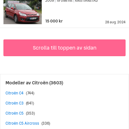
2009
19 098 mil
KRISTIANSTAD
|
|
15 000 kr
28 aug. 2024
Scrolla till toppen av sidan
Modeller av
Citroën
(3603)
Citroën C4
(744)
Citroën C3
(641)
Citroën C5
(353)
Citroën C5 Aircross
(336)