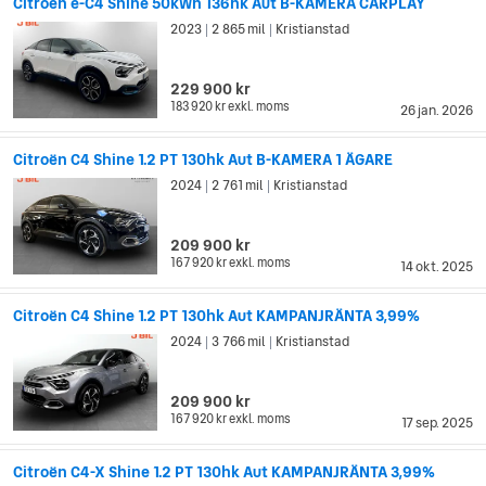
Citroën e-C4 Shine 50kWh 136hk Aut B-KAMERA CARPLAY
2023
2 865 mil
Kristianstad
|
|
229 900 kr
183 920 kr
exkl. moms
26 jan. 2026
Citroën C4 Shine 1.2 PT 130hk Aut B-KAMERA 1 ÄGARE
2024
2 761 mil
Kristianstad
|
|
209 900 kr
167 920 kr
exkl. moms
14 okt. 2025
Citroën C4 Shine 1.2 PT 130hk Aut KAMPANJRÄNTA 3,99%
2024
3 766 mil
Kristianstad
|
|
209 900 kr
167 920 kr
exkl. moms
17 sep. 2025
Citroën C4-X Shine 1.2 PT 130hk Aut KAMPANJRÄNTA 3,99%