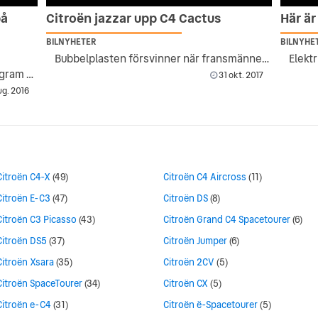
på
Citroën jazzar upp C4 Cactus
Här är
BILNYHETER
BILNYHE
Bubbelplasten försvinner när fransmännen uppdaterar.
Elektr
Konceptbil lanserar nytt komfortprogram för Citroën
31 okt. 2017
g. 2016
Citroën C4-X
(49)
Citroën C4 Aircross
(11)
Citroën E-C3
(47)
Citroën DS
(8)
Citroën C3 Picasso
(43)
Citroën Grand C4 Spacetourer
(6)
Citroën DS5
(37)
Citroën Jumper
(6)
Citroën Xsara
(35)
Citroën 2CV
(5)
Citroën SpaceTourer
(34)
Citroën CX
(5)
Citroën e-C4
(31)
Citroën ë-Spacetourer
(5)