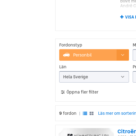
blivit 
André C
VISA
Citr
År 1919
ny, säk
första 
fram till
Fordonstyp
M
Under d
Personbil
fortsät
småbilar
Län
Pr
Citr
Hela Sverige
Under hi
Öppna fler filter
personl
lösninga
efter hö
9
fordon
Läs mer om sorteri
|
Citroën