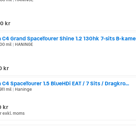
|
0 kr
n C4 Grand SpaceTourer Shine 1.2 130hk 7-sits B-kame
00 mil
HANINGE
|
0 kr
 C4 SpaceTourer 1.5 BlueHDi EAT / 7 Sits / Dragkro...
911 mil
Haninge
|
0 kr
r
exkl. moms