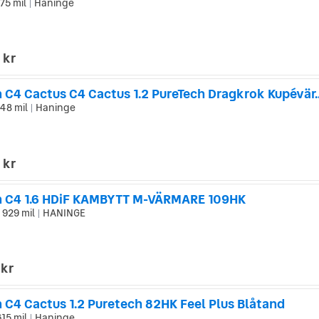
175 mil
Haninge
|
 kr
 C4 Cactus C4 Cactus 1.2 PureTech Dragkrok Kupévär..
48 mil
Haninge
|
 kr
n C4 1.6 HDiF KAMBYTT M-VÄRMARE 109HK
 929 mil
HANINGE
|
 kr
 C4 Cactus 1.2 Puretech 82HK Feel Plus Blåtand
615 mil
Haninge