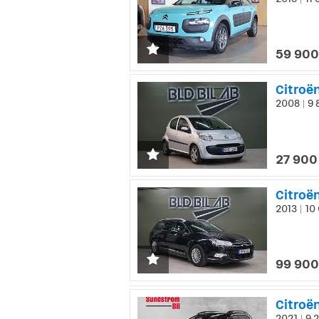
|
59 900
Citroë
2008
9 
|
27 900
Citroë
2013
10 
|
99 900
Citroë
2021
9 2