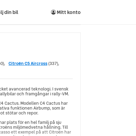
lj din bil
Mitt konto
0),
Citroën C5 Aircross
(337),
cket avancerad teknologi. I svensk
rallybilar och framgångar i rally-VM.
 C4 Cactus. Modellen C4 Cactus har
vativa funktionen Airbump, som är
ot stötar och repor.
plats för en hel familj på sju
itroëns miljömedvetna hållning. Till
casso ett exempel på att Citroën har