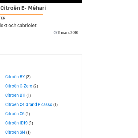
 Citroën E- Méhari
TER
iskt och cabriolet
11 mars 2016
Citroën BX
(2)
Citroën C-Zero
(2)
Citroën B11
(1)
Citroën C4 Grand Picasso
(1)
Citroën C6
(1)
Citroën ID19
(1)
Citroën SM
(1)