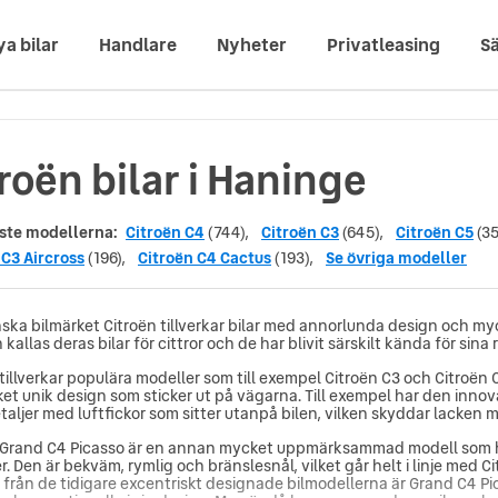
ya bilar
Handlare
Nyheter
Privatleasing
Sä
roën bilar i Haninge
ste modellerna:
Citroën C4
(744),
Citroën C3
(645),
Citroën C5
(35
 C3 Aircross
(196),
Citroën C4 Cactus
(193),
Se övriga modeller
nska bilmärket Citroën tillverkar bilar med annorlunda design och my
kallas deras bilar för cittror och de har blivit särskilt kända för sina 
 tillverkar populära modeller som till exempel Citroën C3 och Citroën
et unik design som sticker ut på vägarna. Till exempel har den inno
aljer med luftfickor som sitter utanpå bilen, vilken skyddar lacken m
 Grand C4 Picasso är en annan mycket uppmärksammad modell som har 
. Den är bekväm, rymlig och bränslesnål, vilket går helt i linje med C
d från de tidigare excentriskt designade bilmodellerna är Grand C4 Pi