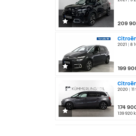
|
209 90
Citroë
2021
8 1
|
199 90
Citroën
2020
11 
|
174 90
139 920 k