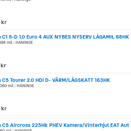
|
 kr
n C1 5-D 1.0 Euro 4 AUX NYBES NYSERV LÅGAMIL 68HK
894 mil
HANINGE
|
 kr
n C5 Tourer 2.0 HDi D- VÄRM/LÅGSKATT 163HK
060 mil
HANINGE
|
 kr
n C5 Aircross 225Hk PHEV Kamera/Vinterhjul EAT Aut
60 mil
HANINGE