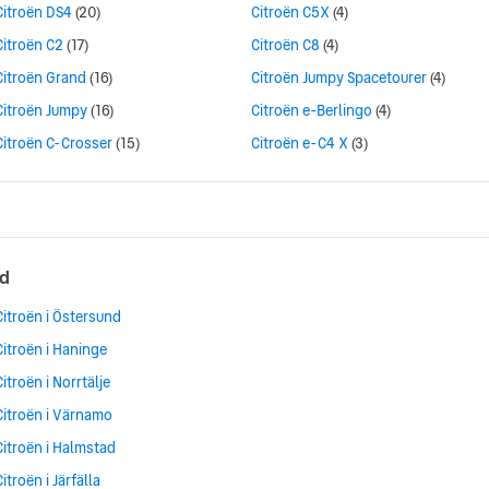
Citroën DS4
(20)
Citroën C5X
(4)
Citroën C2
(17)
Citroën C8
(4)
Citroën Grand
(16)
Citroën Jumpy Spacetourer
(4)
Citroën Jumpy
(16)
Citroën e-Berlingo
(4)
Citroën C-Crosser
(15)
Citroën e-C4 X
(3)
ad
Citroën i Östersund
Citroën i Haninge
Citroën i Norrtälje
Citroën i Värnamo
Citroën i Halmstad
Citroën i Järfälla