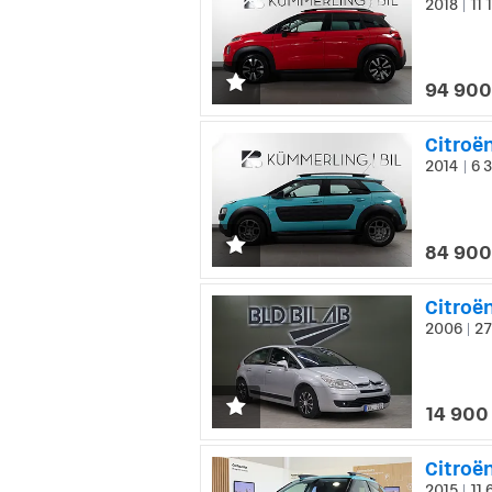
2018
11 
|
94 900
Citroën
2014
6 3
|
84 900
Citroë
2006
27
|
14 900
Citroën
2015
11 