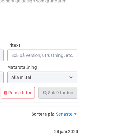
h personliga design som grundaren
 honom världskänd. Han skapade en
en av den första Citroënbilen. Den
cket modern. Den tillverkades ända
Fritext
å starkare och Citroën kunde
m. De blev komplement till de
Mätarställning
Alla miltal
rit innovativa med design och
Rensa filter
Sök
9
fordon
lt mer på komfort och tekniska
ra familjer och bilförare som söker
Sortera på:
Senaste
29 juni 2026