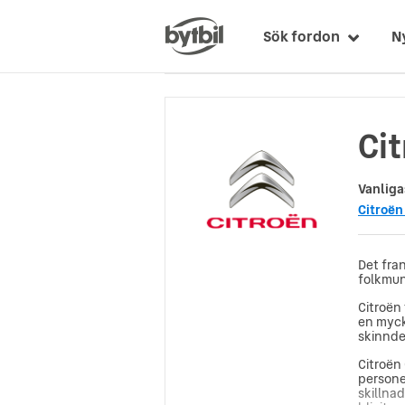
Sök fordon
N
Cit
Vanliga
Citroën
Det fra
folkmun 
Citroën
en myck
skinndet
Citroën
personer
skillna