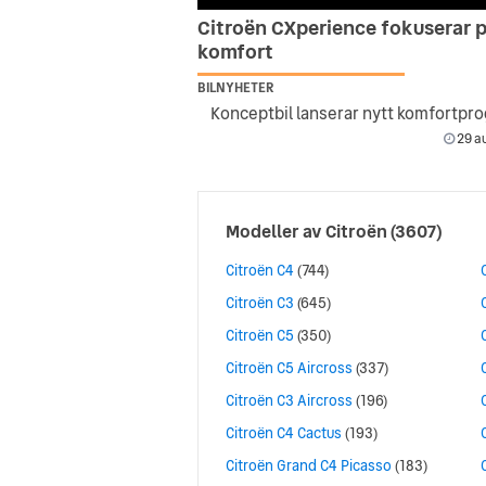
Citroën CXperience fokuserar 
komfort
BILNYHETER
29 au
Modeller av
Citroën
(3607)
Citroën C4
(744)
Citroën C3
(645)
Citroën C5
(350)
Citroën C5 Aircross
(337)
Citroën C3 Aircross
(196)
Citroën C4 Cactus
(193)
Citroën Grand C4 Picasso
(183)