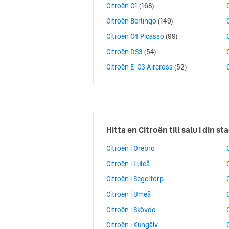
Citroën C1
(168)
Citroën Berlingo
(149)
Citroën C4 Picasso
(99)
Citroën DS3
(54)
Citroën E-C3 Aircross
(52)
Hitta en Citroën till salu i din st
Citroën i Örebro
Citroën i Luleå
Citroën i Segeltorp
Citroën i Umeå
Citroën i Skövde
Citroën i Kungälv