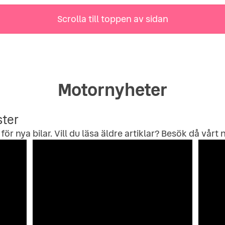
Scrolla till toppen av sidan
Motornyheter
ster
för nya bilar. Vill du läsa äldre artiklar? Besök då vårt
n