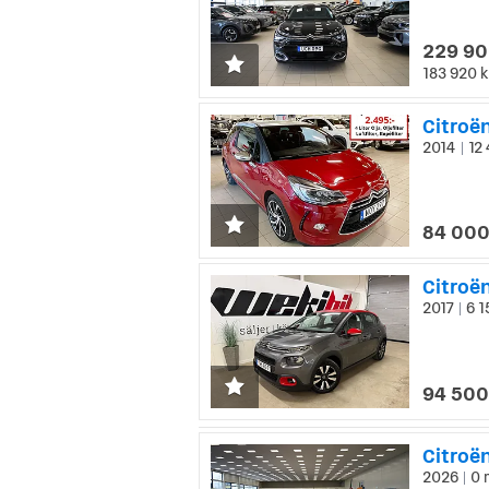
229 90
183 920 k
Citroën
2014
12 
|
84 000
Citroë
2017
6 1
|
94 500
Citroë
2026
0 
|