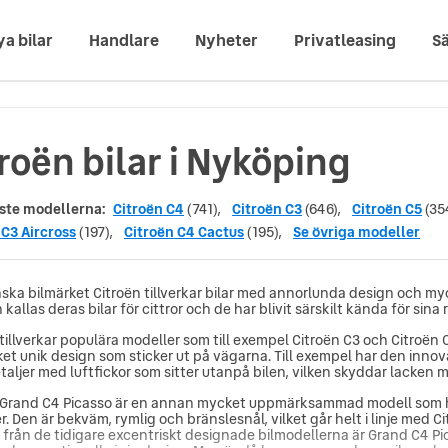
ya bilar
Handlare
Nyheter
Privatleasing
Sä
roën bilar i Nyköping
ste modellerna:
Citroën C4
(741),
Citroën C3
(646),
Citroën C5
(354
 C3 Aircross
(197),
Citroën C4 Cactus
(195),
Se övriga modeller
nska bilmärket Citroën tillverkar bilar med annorlunda design och my
kallas deras bilar för cittror och de har blivit särskilt kända för sina 
 tillverkar populära modeller som till exempel Citroën C3 och Citroën
et unik design som sticker ut på vägarna. Till exempel har den inno
aljer med luftfickor som sitter utanpå bilen, vilken skyddar lacken m
 Grand C4 Picasso är en annan mycket uppmärksammad modell som har 
. Den är bekväm, rymlig och bränslesnål, vilket går helt i linje med C
d från de tidigare excentriskt designade bilmodellerna är Grand C4 Pi