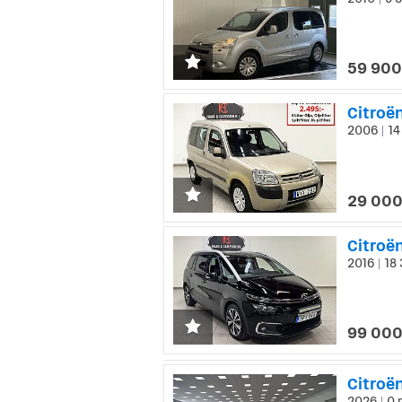
|
59 900
Citroën
2006
14
|
29 000
Citroën
2016
18 
|
99 000
Citroë
2026
0 