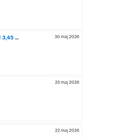
Citroën Grand C4 Picasso 1.6 HDi EGS Euro 5, RÄNTEKAMPANJ 3,45 %
30 maj 2026
25 maj 2026
22 maj 2026