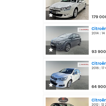
179 00
2014
14 
|
93 900
Citroë
2016
17 
|
64 900
Citroë
2012
12 
|