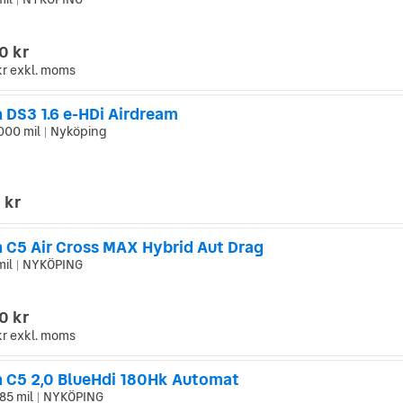
|
0 kr
kr
exkl. moms
 DS3 1.6 e-HDi Airdream
000 mil
Nyköping
|
 kr
n C5 Air Cross MAX Hybrid Aut Drag
mil
NYKÖPING
|
0 kr
kr
exkl. moms
n C5 2,0 BlueHdi 180Hk Automat
85 mil
NYKÖPING
|