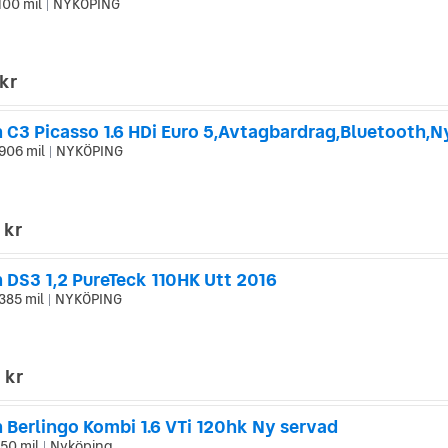
100 mil
NYKÖPING
|
kr
n C3 Picasso 1.6 HDi Euro 5,Avtagbardrag,Bluetooth,
906 mil
NYKÖPING
|
 kr
 DS3 1,2 PureTeck 110HK Utt 2016
385 mil
NYKÖPING
|
 kr
 Berlingo Kombi 1.6 VTi 120hk Ny servad
50 mil
Nyköping