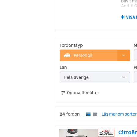
blivit 
André C
VISA
Citr
År 1919
ny, säk
första 
fram till
Fordonstyp
M
Under d
Personbil
fortsät
småbilar
Län
Pr
Citr
Hela Sverige
Under hi
Öppna fler filter
personl
lösninga
efter hö
24
fordon
Läs mer om sorter
|
Citroën