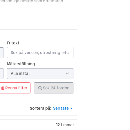
h personliga design som grundaren
 honom världskänd. Han skapade en
en av den första Citroënbilen. Den
cket modern. Den tillverkades ända
Fritext
å starkare och Citroën kunde
m. De blev komplement till de
Mätarställning
Alla miltal
rit innovativa med design och
Rensa filter
Sök
24
fordon
lt mer på komfort och tekniska
ra familjer och bilförare som söker
Sortera på:
Senaste
12 timmar