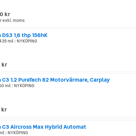
0 kr
r
exkl. moms
 DS3 1,6 thp 156hK
435 mil
NYKÖPING
|
 kr
n C3 1.2 PureTech 82 Motorvärmare, Carplay
50 mil
NYKÖPING
|
 kr
n C3 Aircross Max Hybrid Automat
mil
NYKÖPING
|