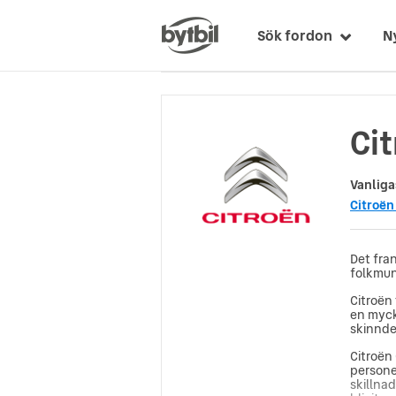
Sök fordon
N
Cit
Vanliga
Citroën
Det fra
folkmun 
Citroën
en myck
skinndet
Citroën
personer
skillna