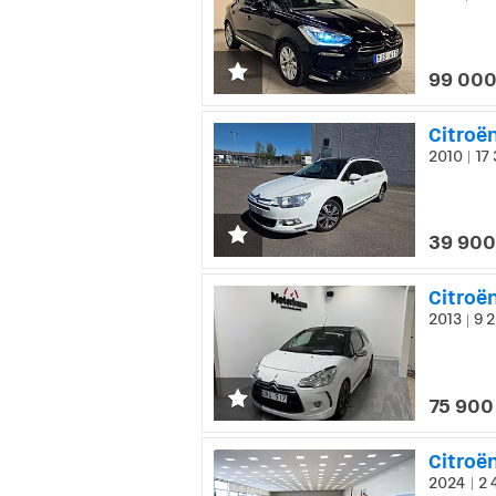
99 000
Citroën
2010
17 
|
39 900
Citroën
2013
9 2
|
75 900
Citroë
2024
2 
|