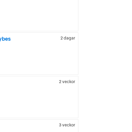
Nybes
2 dagar
2 veckor
3 veckor