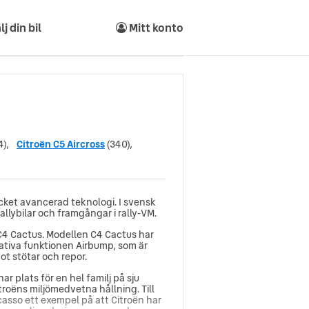
lj din bil
Mitt konto
),
Citroën C5 Aircross
(340),
cket avancerad teknologi. I svensk
rallybilar och framgångar i rally-VM.
 C4 Cactus. Modellen C4 Cactus har
vativa funktionen Airbump, som är
ot stötar och repor.
plats för en hel familj på sju
itroëns miljömedvetna hållning. Till
casso ett exempel på att Citroën har