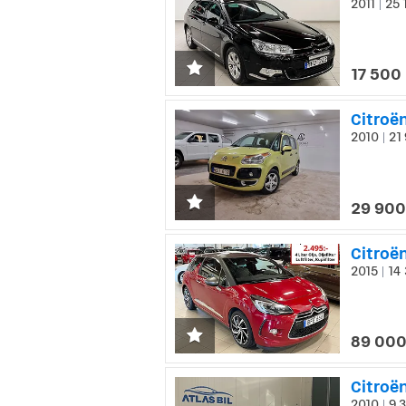
2011
25 
|
17 500 
Citroë
2010
21 
|
29 900
Citroën
2015
14 
|
89 000
Citroën
2010
9 3