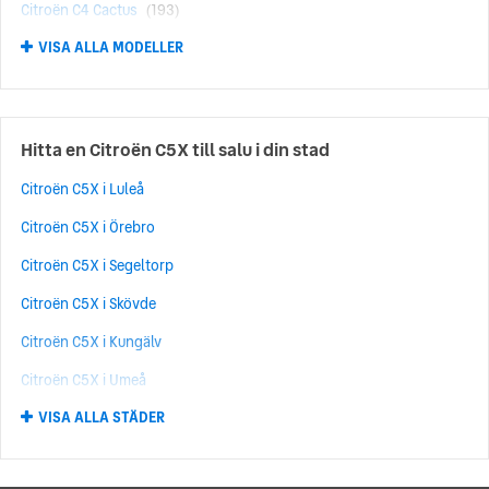
Citroën C4 Cactus
(193)
VISA ALLA MODELLER
Citroën Grand C4 Picasso
(185)
Citroën C1
(168)
Citroën Berlingo
(150)
Hitta en Citroën C5X till salu i din stad
Citroën C4 Picasso
(100)
Citroën C5X i Luleå
Citroën DS3
(53)
Citroën C5X i Örebro
Citroën E-C3 Aircross
(52)
Citroën C5X i Segeltorp
Citroën C4-X
(49)
Citroën C5X i Skövde
Citroën E-C3
(47)
Citroën C5X i Kungälv
Citroën C3 Picasso
(42)
Citroën C5X i Umeå
Citroën DS5
(37)
VISA ALLA STÄDER
Citroën C5X i Upplands Väsby
Citroën Xsara
(35)
Citroën C5X i Norrköping
Citroën SpaceTourer
(33)