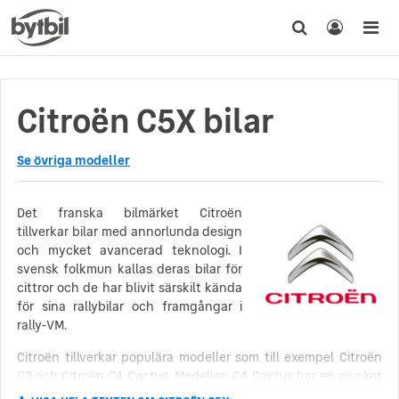
Citroën C5X bilar
Se övriga modeller
Det franska bilmärket Citroën
tillverkar bilar med annorlunda design
och mycket avancerad teknologi. I
svensk folkmun kallas deras bilar för
cittror och de har blivit särskilt kända
för sina rallybilar och framgångar i
rally-VM.
Citroën tillverkar populära modeller som till exempel Citroën
C3 och Citroën C4 Cactus. Modellen C4 Cactus har en mycket
unik design som sticker ut på vägarna. Till exempel har den