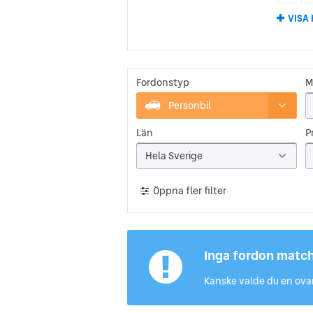
toppfar
förbätt
VISA
Under l
in sexcy
klassis
Chevrol
den blå
Fordonstyp
M
Personbil
Chev
Län
Pr
Mellan 
tid. Då
Hela Sverige
Nordame
Sedan d
Öppna fler filter
idag. Ch
funnits 
dragit 
Inga fordon matc
Kanske valde du en ovan