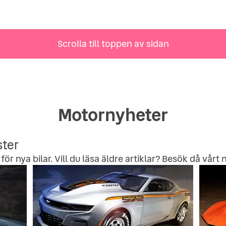
Scrolla till toppen av sidan
Motornyheter
ster
för nya bilar. Vill du läsa äldre artiklar? Besök då vårt
n