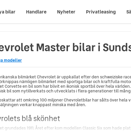
ya bilar
Handlare
Nyheter
Privatleasing
Sä
vrolet Master bilar i Sund
ga modeller
rikanska bilmärket Chevrolet är uppkallat efter den schweiziske race
förknippas nämligen bilmärket med sportiga bilar och kraftfulla motor
et Corvette en bil som har blivit en ikonisk sportbil över hela värld
isk bil som nytillverkats och utvecklats i flera generationer till mån
skattar att omkring 100 miljoner Chevroletbilar har sålts över hela 
säljningen verkar knappast minska med åren.
rolets blå skönhet
et grundades 1911. Året efter kom modellen Classic Six som hade pla