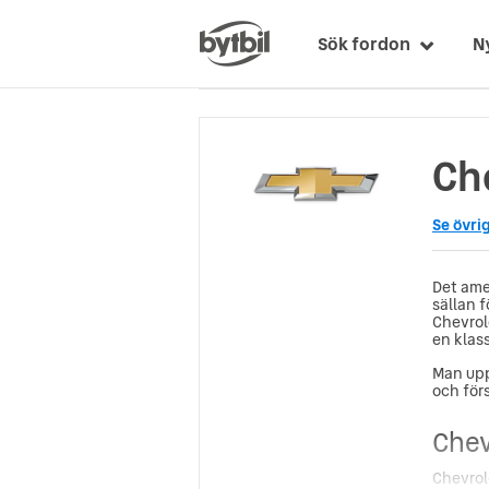
Sök fordon
N
Che
Se övri
Det ame
sällan 
Chevrol
en klass
Man upp
och för
Chev
Chevrol