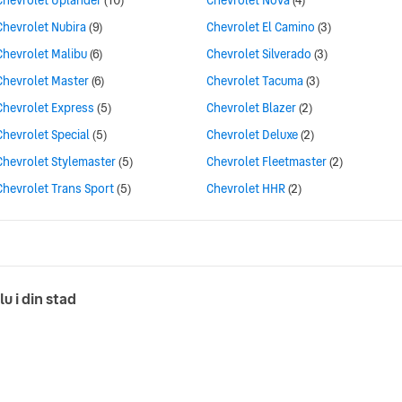
Chevrolet Uplander
(10)
Chevrolet Nova
(4)
Chevrolet Nubira
(9)
Chevrolet El Camino
(3)
Chevrolet Malibu
(6)
Chevrolet Silverado
(3)
Chevrolet Master
(6)
Chevrolet Tacuma
(3)
Chevrolet Express
(5)
Chevrolet Blazer
(2)
Chevrolet Special
(5)
Chevrolet Deluxe
(2)
Chevrolet Stylemaster
(5)
Chevrolet Fleetmaster
(2)
Chevrolet Trans Sport
(5)
Chevrolet HHR
(2)
lu i din stad