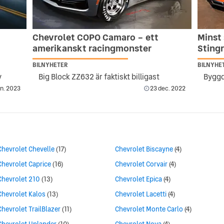
Chevrolet COPO Camaro – ett
Minst
amerikanskt racingmonster
Stingr
BILNYHETER
BILNYHE
y
Big Block ZZ632 är faktiskt billigast
an. 2023
23 dec. 2022
Chevrolet Chevelle
(17)
Chevrolet Biscayne
(4)
Chevrolet Caprice
(16)
Chevrolet Corvair
(4)
Chevrolet 210
(13)
Chevrolet Epica
(4)
Chevrolet Kalos
(13)
Chevrolet Lacetti
(4)
Chevrolet TrailBlazer
(11)
Chevrolet Monte Carlo
(4)