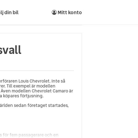
lj din bil
Mitt konto
svall
rföraren Louis Chevrolet. Inte så
er. Till exempel är modellen
en. Även modellen Chevrolet Camaro är
ga köpares förtjusning.
världen sedan företaget startades,
ts för fem passagerare och en