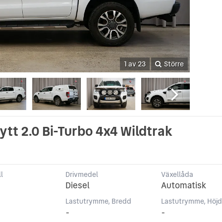
1 av 23
Större
tt 2.0 Bi-Turbo 4x4 Wildtrak
l
Drivmedel
Växellåda
Diesel
Automatisk
Lastutrymme, Bredd
Lastutrymme, Höj
-
-