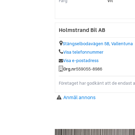
Färg
Vit
Holmstrand Bil AB
Stängselbodavägen 5B, Vallentuna
Visa telefonnummer
Visa e-postadress
Org.nr
559055-8986
Företaget har godkänt att de endast a
Anmäl annons