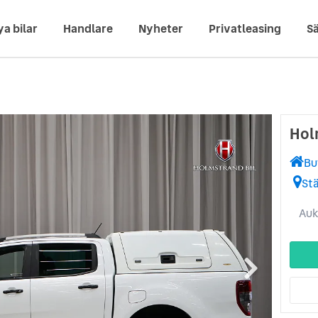
ya bilar
Handlare
Nyheter
Privatleasing
Sä
Hol
Bu
St
Auk