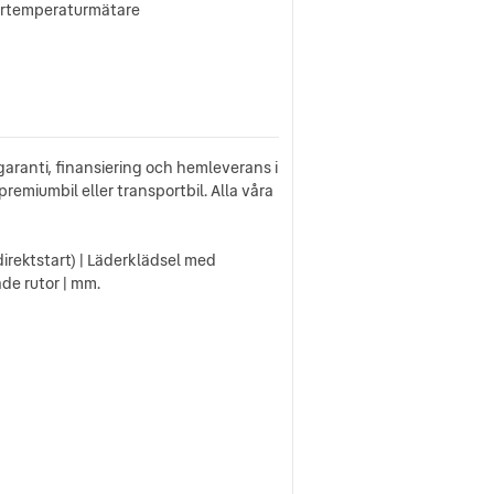
ertemperaturmätare
aranti, finansiering och hemleverans i
premiumbil eller transportbil. Alla våra
direktstart) | Läderklädsel med
ade rutor | mm.