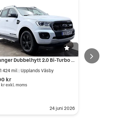
Ford ranger Dubbelhytt 2.0 Bi-Turbo Wildtrak Drag Läder Navi Kamera Värmare
1 424 mil
Upplands Väsby
|
00 kr
 kr
exkl. moms
24 juni 2026