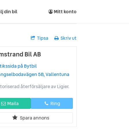
lj din bil
Mitt konto
Tipsa
Skriv ut
mstrand Bil AB
tikssida på Bytbil
ängselbodavägen 5B, Vallentuna
toriserad återförsäljare av Ligier.
Maila
Ring
Spara annons