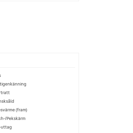
s
ltigenkänning
tratt
nsksåld
esvärme (fram)
ch-/Pekskärm
-uttag