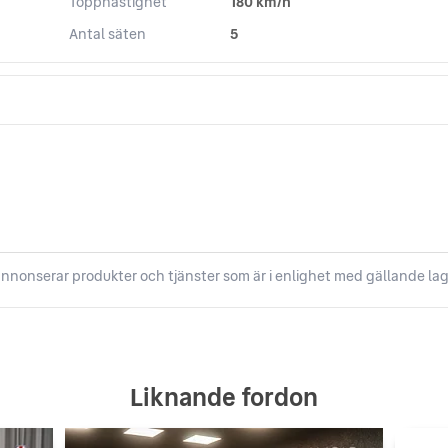
Topphastighet
180 km/h
Antal säten
5
nnonserar produkter och tjänster som är i enlighet med gällande lag
Liknande fordon