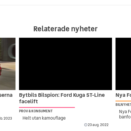
Relaterade nyheter
iserna
Bytbils Bilspion: Ford Kuga ST-Line
Nya F
facelift
BILNYHE
Nya F
PROV & KONSUMENT
banfo
Helt utan kamouflage
eb. 2023
23 aug. 2022