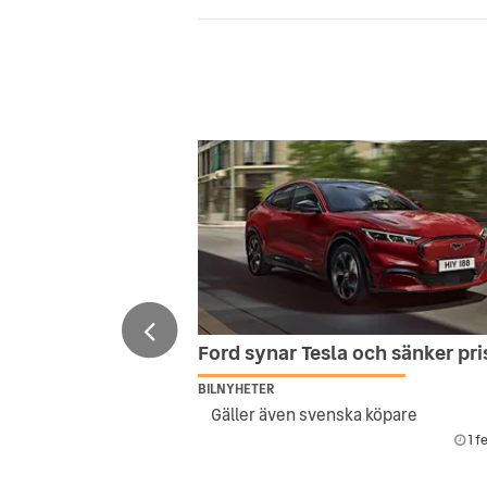
Ford synar Tesla och sänker pr
BILNYHETER
Gäller även svenska köpare
1 f