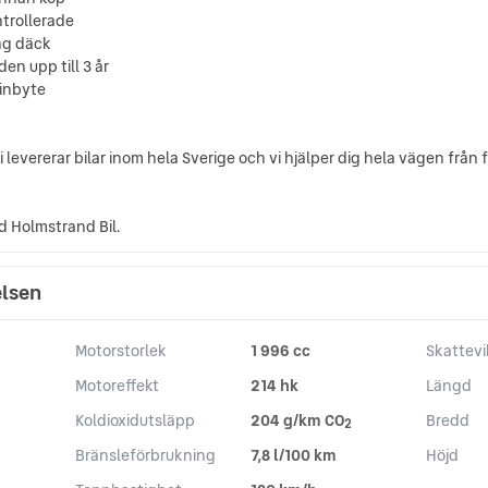
ntrollerade
ing däck
en upp till 3 år
 inbyte
 levererar bilar inom hela Sverige och vi hjälper dig hela vägen från f
d Holmstrand Bil.
elsen
Motorstorlek
1 996 cc
Skattevi
Motoreffekt
214 hk
Längd
Koldioxidutsläpp
204 g/km CO
Bredd
2
Bränsleförbrukning
7,8 l/100 km
Höjd