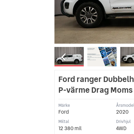
Ford ranger Dubbelhy
P-värme Drag Moms
Märke
Årsmodel
Ford
2020
Miltal
Drivhjul
12 380 mil
4WD