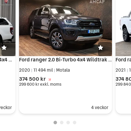
Ford ranger Dubbelhytt 3.2 TDCi 4x4 Wildtrak Drag P-värme Moms
Ford ranger 2.0 Bi-Turbo 4x4 Wildtrak | MOMS | Kåpa | 3071 kr/mån
2020
11 494 mil
Motala
2021
1
|
|
|
374 500 kr
374 8
299 600 kr
exkl. moms
299 840
veckor
4 veckor