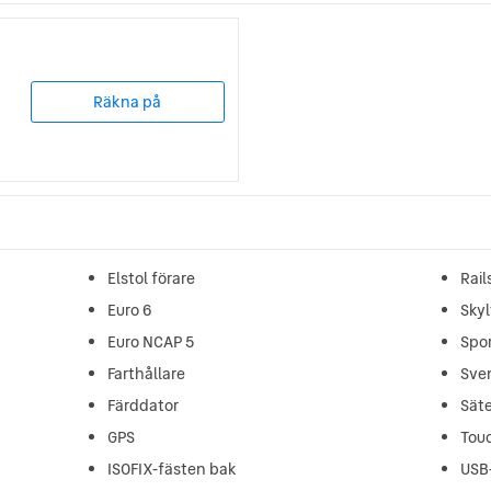
Räkna på
Elstol förare
Rail
Euro 6
Sky
Euro NCAP 5
Spor
Farthållare
Sve
Färddator
Sät
GPS
Tou
ISOFIX-fästen bak
USB