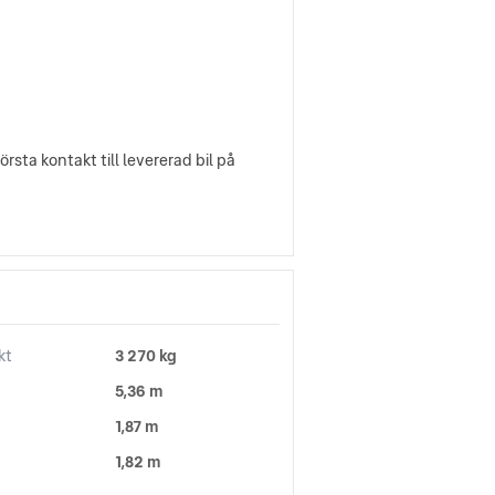
örsta kontakt till levererad bil på
kt
3 270 kg
5,36 m
1,87 m
1,82 m