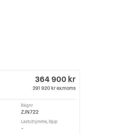
364 900 kr
291 920 kr ex.moms
Regnr
ZJN722
d
Lastutrymme, Djup
-