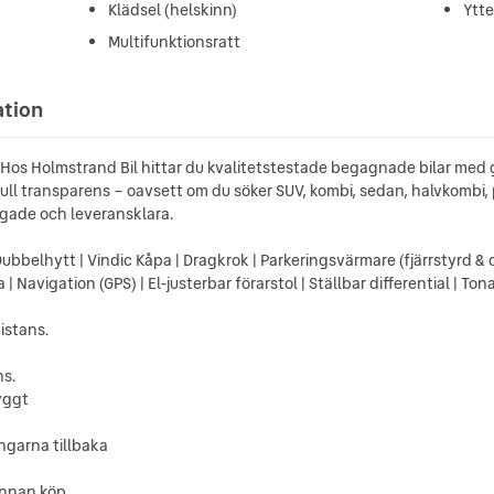
Klädsel (helskinn)
Ytt
Multifunktionsratt
ation
Hos Holmstrand Bil hittar du kvalitetstestade begagnade bilar med g
d full transparens – oavsett om du söker SUV, kombi, sedan, halvkombi, 
tigade och leveransklara.
ubbelhytt | Vindic Kåpa | Dragkrok | Parkeringsvärmare (fjärrstyrd & 
avigation (GPS) | El-justerbar förarstol | Ställbar differential | Ton
istans.
ns.
ryggt
engarna tillbaka
 innan köp