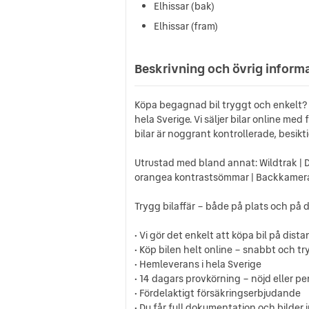
Elhissar (bak)
Elhissar (fram)
Beskrivning och övrig inform
Köpa begagnad bil tryggt och enkelt? 
hela Sverige. Vi säljer bilar online me
bilar är noggrant kontrollerade, besik
Utrustad med bland annat: Wildtrak | D
orangea kontrastsömmar | Backkamera | N
Trygg bilaffär – både på plats och på d
• Vi gör det enkelt att köpa bil på dista
• Köp bilen helt online – snabbt och t
• Hemleverans i hela Sverige
• 14 dagars provkörning – nöjd eller p
• Fördelaktigt försäkringserbjudande
• Du får full dokumentation och bilder