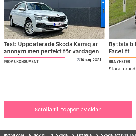
Test: Uppdaterade Skoda Kamiq är
Bytbils b
anonym men perfekt för vardagen
Facelift
16 aug. 2024
PROV & KONSUMENT
BILNYHETER
Stora förändr
Scrolla till toppen av sidan
Bytbil.com
Sök bil
Skoda
Octavia
Skoda Octavia 1,