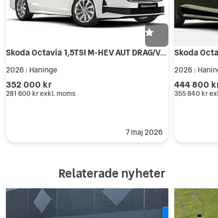
Skoda Octavia 1,5TSI M-HEV AUT DRAG/VÄRMARE KAMPANJPRIS!
2026
Haninge
2026
Hanin
|
|
352 000 kr
444 800 k
281 600 kr
exkl. moms
355 840 kr
ex
7 maj 2026
Relaterade nyheter