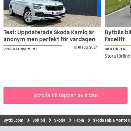
Test: Uppdaterade Skoda Kamiq är
Bytbils b
anonym men perfekt för vardagen
Facelift
16 aug. 2024
PROV & KONSUMENT
BILNYHETER
Stora förändr
Scrolla till toppen av sidan
Bytbil.com
Sök bil
Skoda
Fabia
Skoda Fabia Monte Ca