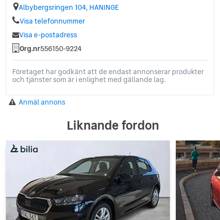
Albybergsringen 104, HANINGE
Visa telefonnummer
Visa e-postadress
Org.nr
556150-9224
Företaget har godkänt att de endast annonserar produkter
och tjänster som är i enlighet med gällande lag.
Anmäl annons
Liknande fordon