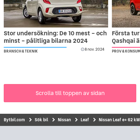
Stor undersökning: De 10 mest – och
Första tu
minst – pålitliga bilarna 2024
Qashqai ä
8 nov. 2024
BRANSCH & TEKNIK
PROV & KONSU
Scrolla till toppen av sidan
Bytbil.com
Sök bil
Nissan
Leaf
Nissan Leaf e+ 62 kW