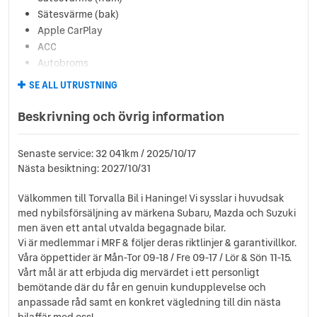
Sätesvärme (bak)
Apple CarPlay
ACC
Autobroms
Avbländande innerbackspegel
SE ALL UTRUSTNING
Bluetooth (handsfree)
Delbart baksäte
Beskrivning och övrig information
Digitalradio (DAB)
Döda vinkel-varning
Senaste service: 32 041km / 2025/10/17
Elhissar (fram och bak)
Nästa besiktning: 2027/10/31
Elinfällbara sidospeglar
ISOFIX-fästen bak
Välkommen till Torvalla Bil i Haninge! Vi sysslar i huvudsak
Multifunktionsratt
med nybilsförsäljning av märkena Subaru, Mazda och Suzuki
Regnsensor
men även ett antal utvalda begagnade bilar.
Skyltigenkänning
Vi är medlemmar i MRF & följer deras riktlinjer & garantivillkor.
Våra öppettider är Mån-Tor 09-18 / Fre 09-17 / Lör & Sön 11-15.
Svensksåld
Vårt mål är att erbjuda dig mervärdet i ett personligt
Tonade rutor
bemötande där du får en genuin kundupplevelse och
Touch-/Pekskärm
anpassade råd samt en konkret vägledning till din nästa
USB-uttag
bilaffär med oss!