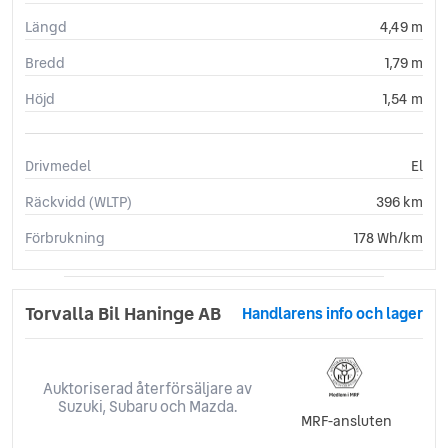
Längd
4,49 m
Bredd
1,79 m
Höjd
1,54 m
Drivmedel
El
Räckvidd (WLTP)
396 km
Förbrukning
178 Wh/km
Torvalla Bil Haninge AB
Handlarens info och lager
Auktoriserad återförsäljare av
Suzuki, Subaru och Mazda.
MRF-ansluten