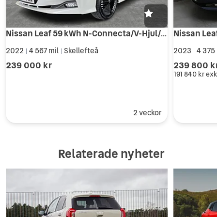
Nissan Leaf 59 kWh N-Connecta/V-Hjul/Rattvärme/3,95%
2022
4 567 mil
Skellefteå
2023
4 375
|
|
|
239 000 kr
239 800 k
191 840 kr
exk
2 veckor
Relaterade nyheter