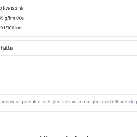
0 kW/122 hk
59 g/km CO
2
,9 l/100 km
fälla
nnonserar produkter och tjänster som är i enlighet med gällande lag