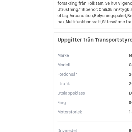
försäkring från Folksam. Se hur vi g
Utrustning/Tillbehör: Chili,Skinn/tyg
uttag,Aircondition,Belysningspaket,B
bak,Multifunktionsratt,Sätesvärme fra
Uppgifter från Transportstyr
Märke
M
Modell
C
Fordonsår
2
I trafik
2
Utsläppsklass
E
Färg
S
Motorstorlek
1
Drivmedel
B