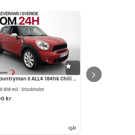
MINI Countryman S ALL4 184hk Chili M&K-Värmare Navi Skinn
0 918 mil
Stockholm
|
00 kr
Igår