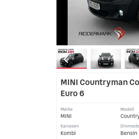
MINI Countryman Coo
Euro 6
Märke
Modell
MINI
Countr
Karosseri
Drivmede
Kombi
Bensin