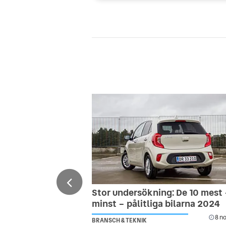
Stor undersökning: De 10 mest
minst – pålitliga bilarna 2024
8 no
BRANSCH & TEKNIK