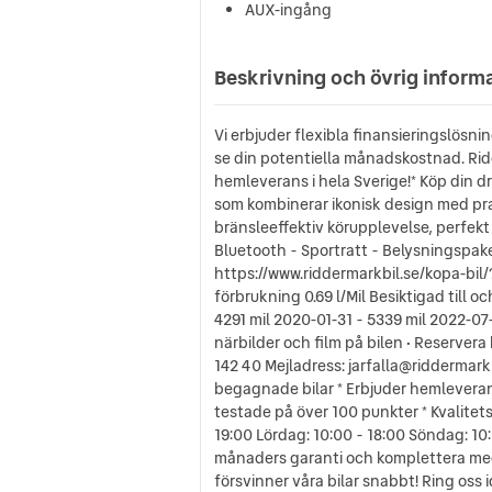
AUX-ingång
Beskrivning och övrig inform
Vi erbjuder flexibla finansieringslösni
se din potentiella månadskostnad. Ridd
hemleverans i hela Sverige!* Köp din 
som kombinerar ikonisk design med pra
bränsleeffektiv körupplevelse, perfekt 
Bluetooth - Sportratt - Belysningspake
https://www.riddermarkbil.se/kopa-bil/
förbrukning 0.69 l/Mil Besiktigad till 
4291 mil 2020-01-31 - 5339 mil 2022-07-
närbilder och film på bilen • Reservera 
142 40 Mejladress: jarfalla@riddermarkb
begagnade bilar * Erbjuder hemleverans
testade på över 100 punkter * Kvalitet
19:00 Lördag: 10:00 - 18:00 Söndag: 1
månaders garanti och komplettera med ex
försvinner våra bilar snabbt! Ring oss 