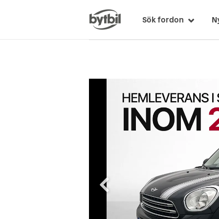
Sök fordon
N