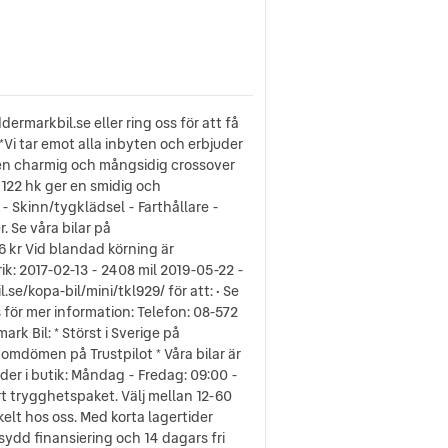
rmarkbil.se eller ring oss för att få
Vi tar emot alla inbyten och erbjuder
– en charmig och mångsidig crossover
122 hk ger en smidig och
 - Skinn/tygklädsel - Farthållare -
 Se våra bilar på
6 kr Vid blandad körning är
ik: 2017-02-13 - 2408 mil 2019-05-22 -
se/kopa-bil/mini/tkl929/ för att: • Se
s för mer information: Telefon: 08-572
rk Bil: * Störst i Sverige på
 omdömen på Trustpilot * Våra bilar är
der i butik: Måndag - Fredag: 09:00 -
t trygghetspaket. Välj mellan 12-60
elt hos oss. Med korta lagertider
rsydd finansiering och 14 dagars fri