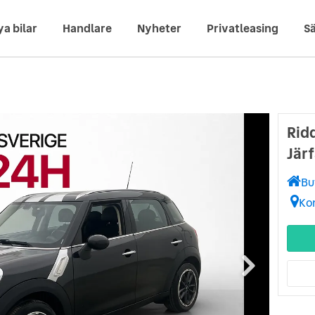
ya bilar
Handlare
Nyheter
Privatleasing
Sä
Rid
Järf
Bu
Ko