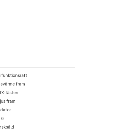
ifunktionsratt
esvärme fram
FIX-fästen
jus fram
ddator
 6
nsksåld