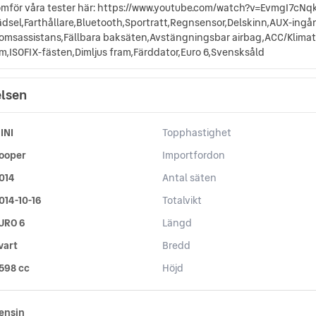
enomför våra tester här: https://www.youtube.com/watch?v=EvmgI7c
klädsel,Farthållare,Bluetooth,Sportratt,Regnsensor,Delskinn,AUX-ingå
romsassistans,Fällbara baksäten,Avstängningsbar airbag,ACC/Klimat
m,ISOFIX-fästen,Dimljus fram,Färddator,Euro 6,Svensksåld
elsen
INI
Topphastighet
ooper
Importfordon
014
Antal säten
014-10-16
Totalvikt
URO 6
Längd
vart
Bredd
 598 cc
Höjd
ensin