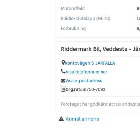
Motoreffekt
9
Koldioxidutsläpp (NEDC)
1
Förbrukning
6
Riddermark Bil, Veddesta - Jär
Kontovägen 5, JÄRFÄLLA
Visa telefonnummer
Visa e-postadress
Org.nr
556750-7693
Företaget har godkänt att de endast a
Anmäl annons