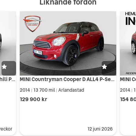
Liknande fordon
MINI Countryman S ALL4 190hk Chili Pano H/K Navi Skinn Drag
MINI Countryman Cooper D ALL4 P-Sensorer Keyless Sportstolar Bluetooth
2014
13 700 mil
Arlandastad
2014
1
|
|
|
129 900 kr
154 8
veckor
12 juni 2026