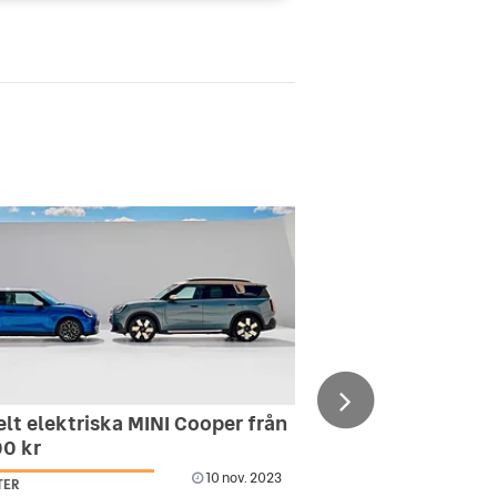
lt elektriska MINI Cooper från
00 kr
10 nov. 2023
TER