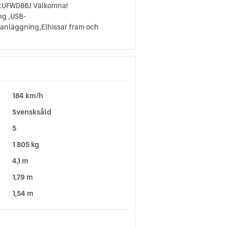
NqkUFWD86J Välkomna!
ng ,USB-
anläggning,Elhissar fram och
184 km/h
Svensksåld
5
1 805 kg
4,1 m
1,79 m
1,54 m