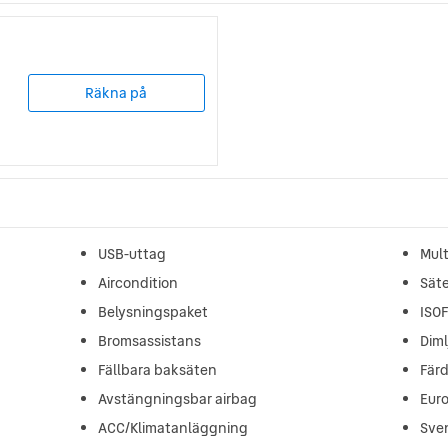
Räkna på
USB-uttag
Mult
Aircondition
Sät
Belysningspaket
ISO
Bromsassistans
Diml
Fällbara baksäten
Fär
Avstängningsbar airbag
Euro
ACC/Klimatanläggning
Sve