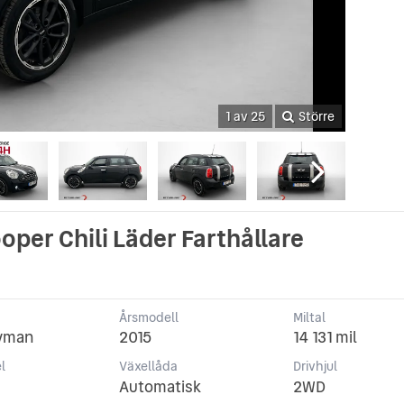
1 av 25
Större
per Chili Läder Farthållare
Årsmodell
Miltal
yman
2015
14 131 mil
l
Växellåda
Drivhjul
Automatisk
2WD