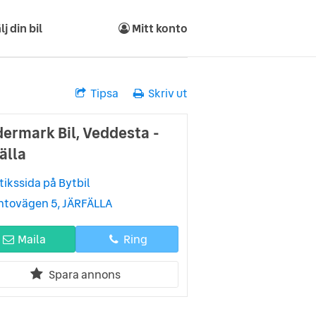
lj din bil
Mitt konto
Tipsa
Skriv ut
dermark Bil, Veddesta -
älla
tikssida på Bytbil
ntovägen 5, JÄRFÄLLA
Maila
Ring
Spara annons