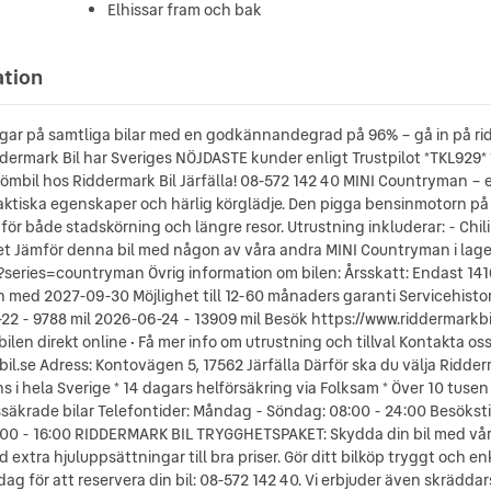
Elhissar fram och bak
ation
ngar på samtliga bilar med en godkännandegrad på 96% – gå in på ridde
ermark Bil har Sveriges NÖJDASTE kunder enligt Trustpilot *TKL929* *
drömbil hos Riddermark Bil Järfälla! 08-572 142 40 MINI Countryman 
ktiska egenskaper och härlig körglädje. Den pigga bensinmotorn på 
för både stadskörning och längre resor. Utrustning inkluderar: - Chili
t Jämför denna bil med någon av våra andra MINI Countryman i lager.
?series=countryman Övrig information om bilen: Årsskatt: Endast 141
och med 2027-09-30 Möjlighet till 12-60 månaders garanti Servicehistor
22 - 9788 mil 2026-06-24 - 13909 mil Besök https://www.riddermarkbil.
bilen direkt online • Få mer info om utrustning och tillval Kontakta os
il.se Adress: Kontovägen 5, 17562 Järfälla Därför ska du välja Ridderma
 i hela Sverige * 14 dagars helförsäkring via Folksam * Över 10 tusen
ssäkrade bilar Telefontider: Måndag - Söndag: 08:00 - 24:00 Besöksti
0:00 - 16:00 RIDDERMARK BIL TRYGGHETSPAKET: Skydda din bil med vår
tra hjuluppsättningar till bra priser. Gör ditt bilköp tryggt och enk
idag för att reservera din bil: 08-572 142 40. Vi erbjuder även skrädda