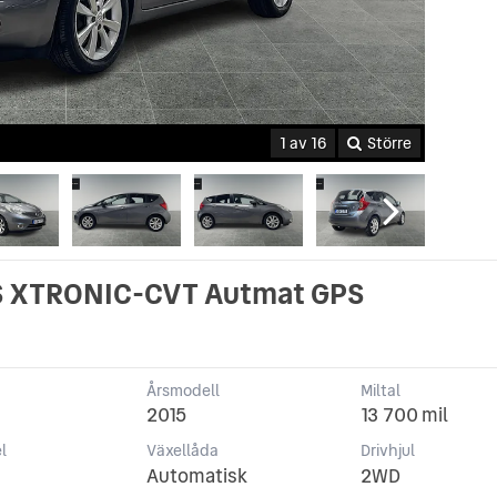
1 av 16
Större
-S XTRONIC-CVT Autmat GPS
Årsmodell
Miltal
2015
13 700 mil
l
Växellåda
Drivhjul
Automatisk
2WD