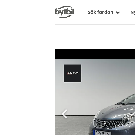
Sök fordon
N