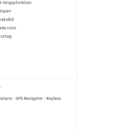
t-/stoppfunktion
tspärr
nsksåld
ade rutor
-uttag
.
stans - GPS Navigator - Keyless