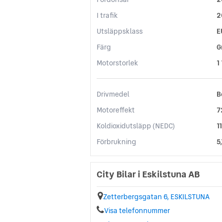
I trafik
2
Utsläppsklass
E
Färg
G
Motorstorlek
1
Drivmedel
B
Motoreffekt
7
Koldioxidutsläpp (NEDC)
1
Förbrukning
5
City Bilar i Eskilstuna AB
Zetterbergsgatan 6, ESKILSTUNA
Visa telefonnummer