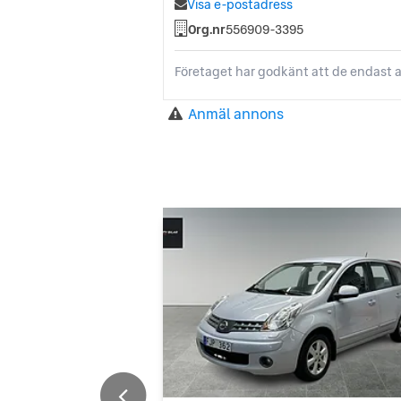
Visa e-postadress
Org.nr
556909-3395
Företaget har godkänt att de endast a
Anmäl annons