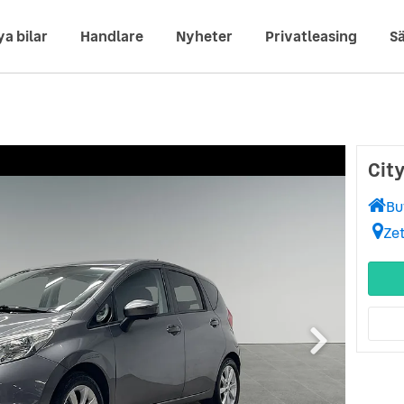
ya bilar
Handlare
Nyheter
Privatleasing
Sä
City
Bu
Ze