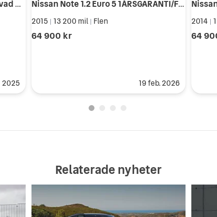
Nissan Note 1.4 Euro 4 AUX Nyservad Nybesiktad
Nissan Note 1.2 Euro 5 1ÅRSGARANTI/FRILEVERANS/S-VHJUL/BT
2015
13 200 mil
Flen
2014
1
|
|
|
64 900 kr
64 90
li 2025
19 feb. 2026
Relaterade nyheter