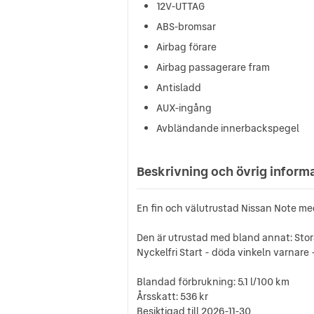
12V-UTTAG
ABS-bromsar
Airbag förare
Airbag passagerare fram
Antisladd
AUX-ingång
Avbländande innerbackspegel
Beskrivning och övrig inform
En fin och välutrustad Nissan Note m
Den är utrustad med bland annat: Stor
Nyckelfri Start - döda vinkeln varnare 
Blandad förbrukning: 5.1 l/100 km
Årsskatt: 536 kr
Besiktigad till 2026-11-30