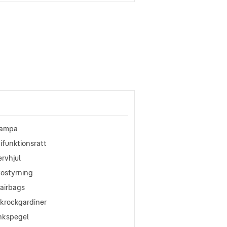
lampa
ifunktionsratt
rvhjul
vostyrning
oairbags
okrockgardiner
nkspegel