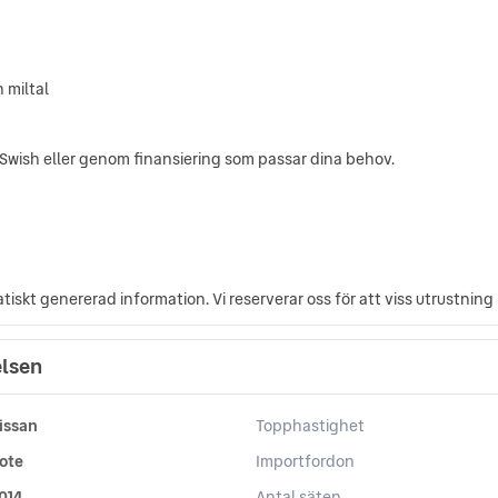
 miltal
 Swish eller genom finansiering som passar dina behov.
iskt genererad information. Vi reserverar oss för att viss utrustning
elsen
issan
Topphastighet
ote
Importfordon
014
Antal säten