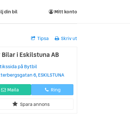
lj din bil
Mitt konto
Tipsa
Skriv ut
 Bilar i Eskilstuna AB
tikssida på Bytbil
tterbergsgatan 6, ESKILSTUNA
Maila
Ring
Spara annons