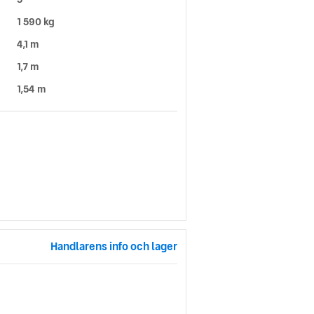
1 590 kg
4,1 m
1,7 m
1,54 m
Handlarens info och lager