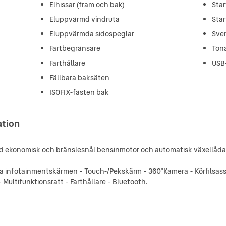
Elhissar (fram och bak)
Star
Eluppvärmd vindruta
Star
Eluppvärmda sidospeglar
Sve
Fartbegränsare
Ton
Farthållare
USB
Fällbara baksäten
ISOFIX-fästen bak
ation
ed ekonomisk och bränslesnål bensinmotor och automatisk växellåda
a infotainmentskärmen - Touch-/Pekskärm - 360°Kamera - Körfilsassi
- Multifunktionsratt - Farthållare - Bluetooth.