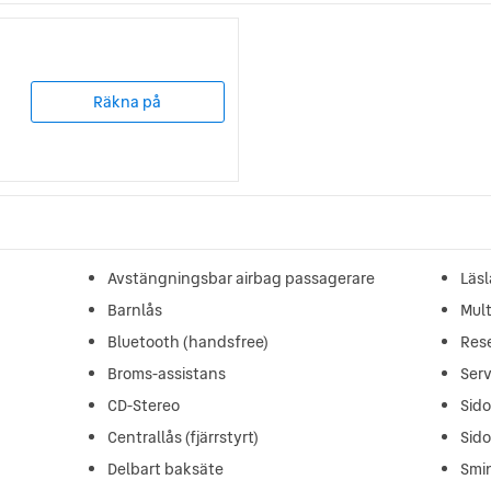
Räkna på
Avstängningsbar airbag passagerare
Läs
Barnlås
Mult
Bluetooth (handsfree)
Rese
Broms-assistans
Ser
CD-Stereo
Sid
Centrallås (fjärrstyrt)
Sid
Delbart baksäte
Smi