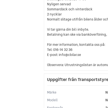
Nyligen servad
Sommardäck och vinterdäck
2 nycklar
Normalt slitage utifrån bilens ålder och
Vi tar gärna din bil i inbyte.
Betalning kan ske via banköverföring,
För mer information, kontakta oss på:
Tel: 016-14 32 36
E-post: info@cbilar.se
Observera: Utrustningslistan är automat
Uppgifter från Transportstyr
Märke
N
Modell
N
Fordonsår
2