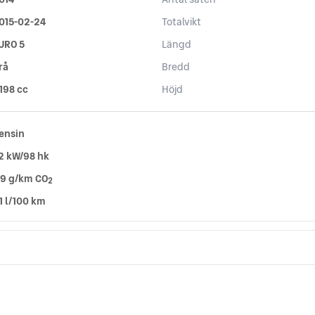
015-02-24
Totalvikt
URO 5
Längd
rå
Bredd
 198 cc
Höjd
ensin
2 kW/98 hk
19 g/km CO
2
,1 l/100 km