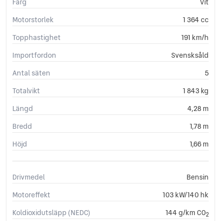
Färg
Vit
Yttertemperaturmätare
Motorstorlek
1 364 cc
Topphastighet
191 km/h
Importfordon
Svensksåld
Antal säten
5
Totalvikt
1 843 kg
Längd
4,28 m
Bredd
1,78 m
Höjd
1,66 m
Drivmedel
Bensin
Motoreffekt
103 kW/140 hk
Koldioxidutsläpp (NEDC)
144 g/km CO
2