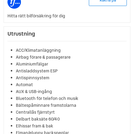
Räkna på
Hitta rätt bilförsäkring för dig
Utrustning
ACC/Klimatanläggning
Airbag förare & passagerare
Aluminiumfälgar
Antisladdsystem ESP
Antispinnsystem
Automat
AUX & USB-ingång
Bluetooth för telefon och musik
Bältespåminnare framstolarna
Centrallås fjärrstyrt
Delbart baksäte 60/40
Elhissar fram & bak
Elman/eluppv backspeglar