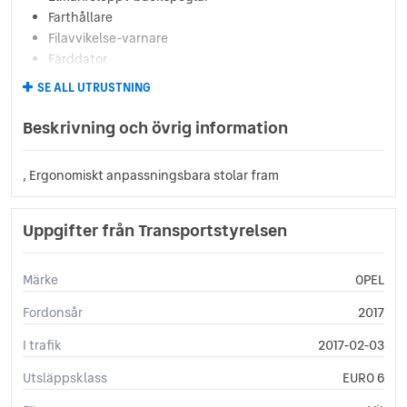
Farthållare
Filavvikelse-varnare
Färddator
Kamkedja
SE ALL UTRUSTNING
KeyLess
Kollisisionsvarnare
Beskrivning och övrig information
Mugghållare Fram
Multifunktionsratt
, Ergonomiskt anpassningsbara stolar fram
Möjlighet till "0:-" Kontant
Navigation (GPS)
Parkeringssensor fram och bak
Uppgifter från Transportstyrelsen
Rattvärme
Regnsensor
Märke
OPEL
Servicebok
Servostyrning
Fordonsår
2017
Stereo
I trafik
2017-02-03
Stöd för Android Auto
Stöd för Apple Carplay
Utsläppsklass
EURO 6
Tonade rutor