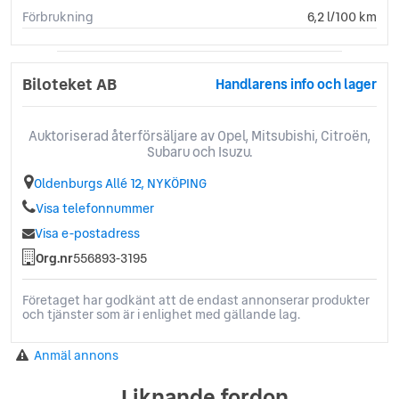
Förbrukning
6,2 l/100 km
Biloteket AB
Handlarens info och lager
Auktoriserad återförsäljare av Opel, Mitsubishi, Citroën,
Subaru och Isuzu.
Oldenburgs Allé 12, NYKÖPING
Visa telefonnummer
Visa e-postadress
Org.nr
556893-3195
Företaget har godkänt att de endast annonserar produkter
och tjänster som är i enlighet med gällande lag.
Anmäl annons
Liknande fordon