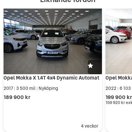
Opel Mokka X 1.4T 4x4 Dynamic Automat
Opel Mokk
2017
3 500 mil
Nyköping
2022
6 103
|
|
|
189 900 kr
199 900 k
159 920 kr
ex
4 veckor