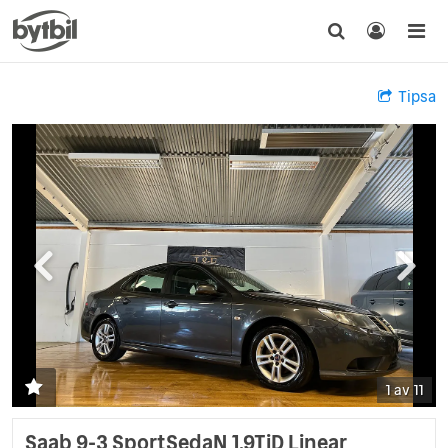
Tipsa
1 av 11
Saab 9-3 SportSedaN 1.9TiD Linear