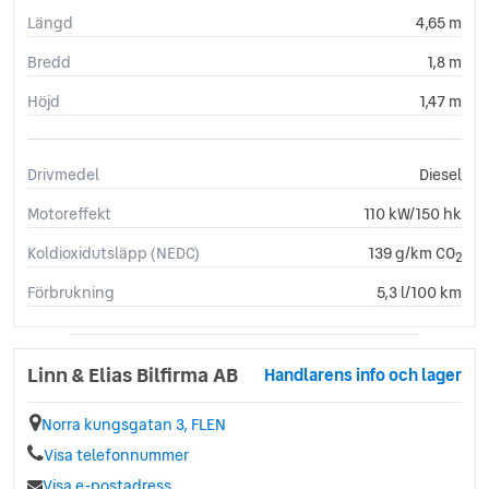
Längd
4,65 m
Bredd
1,8 m
Höjd
1,47 m
Drivmedel
Diesel
Motoreffekt
110 kW/150 hk
Koldioxidutsläpp (NEDC)
139 g/km CO
2
Förbrukning
5,3 l/100 km
Linn & Elias Bilfirma AB
Handlarens info och lager
Norra kungsgatan 3, FLEN
Visa telefonnummer
Visa e-postadress