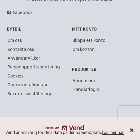
Facebook
BYTBIL
MITT KONTO
Om oss
Skapa ett konto
Kontakta oss
Om konton
Användarvillkor
Personuppgiftshantering
PRODUKTER
Cookies
Annonsera
Cookieinställningar
Handlarlogin
Sekretessinställningar
Vend är ansvarig för dina data på denna webbplats.
Läs mer här
Vend är ansvarig för dina data på denna webbplats.
Läs mer här
Maila
Ring