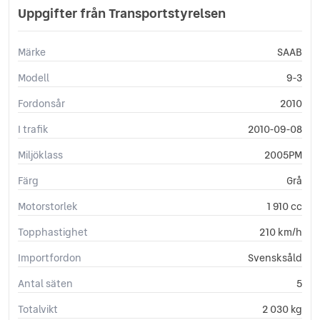
Startspärr
Uppgifter från Transportstyrelsen
Stöldlarm
Svensksåld
Märke
SAAB
Sätesvärme (fram)
Yttertemperaturmätare
Modell
9-3
Fordonsår
2010
I trafik
2010-09-08
Miljöklass
2005PM
Färg
Grå
Motorstorlek
1 910 cc
Topphastighet
210 km/h
Importfordon
Svensksåld
Antal säten
5
Totalvikt
2 030 kg