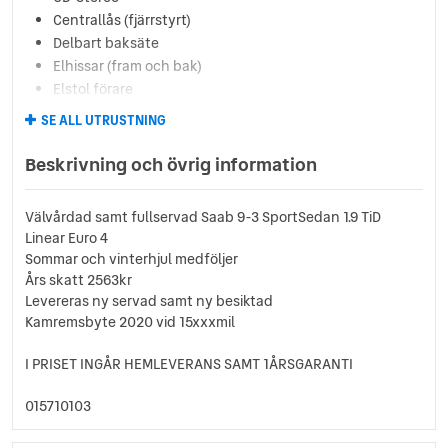
Centrallås (fjärrstyrt)
Delbart baksäte
Elhissar (fram och bak)
Elstol förare
Eluppvärmda sidospeglar
SE ALL UTRUSTNING
Farthållare
Fällbara baksäten
Beskrivning och övrig information
Färddator
ISOFIX-fästen bak
Välvårdad samt fullservad Saab 9-3 SportSedan 1.9 TiD
Ljussensor
Linear Euro 4
Läslampa
Sommar och vinterhjul medföljer
Lättmetallfälgar
Års skatt 2563kr
Mattor (textil)
Levereras ny servad samt ny besiktad
Motorvärmare
Kamremsbyte 2020 vid 15xxxmil
Multifunktionsratt
I PRISET INGÅR HEMLEVERANS SAMT 1ÅRSGARANTI
Servostyrning
Sidoairbags
015710103
Sidokrockgardiner
Sminkspegel