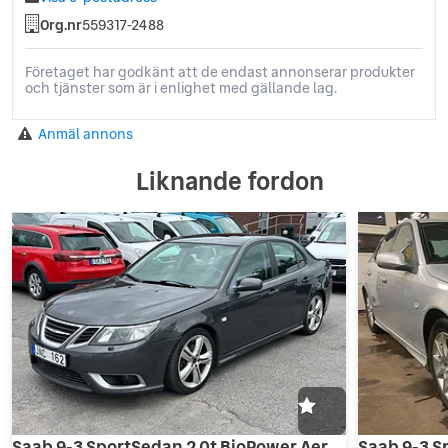
Org.nr
559317-2488
Företaget har godkänt att de endast annonserar produkter
och tjänster som är i enlighet med gällande lag.
Anmäl annons
Liknande fordon
Saab 9-3 SportSedan 2.0t BioPower Aero Euro 5