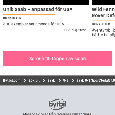
Unik Saab – anpassad för USA
Wild Fenn
Rover De
BILNYHETER
300 exemplar var ämnade för USA
BILNYHETER
Äventyrsbil 
22 aug. 2022
bättre bomöj
Scrolla till toppen av sidan
Bytbil.com
Sök bil
Saab
9-3
Saab 9-3 SportSedaN 1
Massor av bilar från Sveriges bilhandlare.