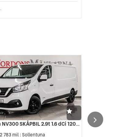
.
Nissan NV300 SKÅPBIL 2.9t 1.6 dCi 120HK VÄRMARE MOMS
2 783 mil
Sollentuna
|