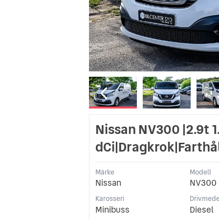
Nissan NV300 |2.9t 1
dCi|Dragkrok|Farthå
Märke
Modell
Nissan
NV300
Karosseri
Drivmede
Minibuss
Diesel