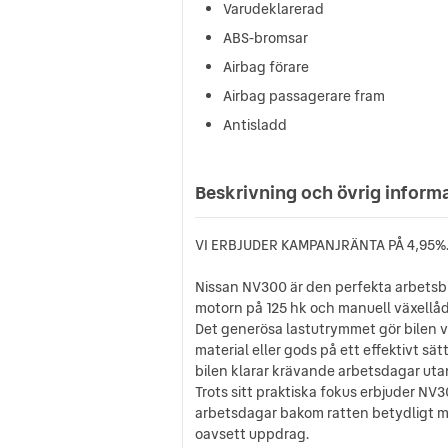
Varudeklarerad
ABS-bromsar
Airbag förare
Airbag passagerare fram
Antisladd
Beskrivning och övrig inform
VI ERBJUDER KAMPANJRÄNTA PÅ 4,95%
Nissan NV300 är den perfekta arbetsbil
motorn på 125 hk och manuell växellåd
Det generösa lastutrymmet gör bilen v
material eller gods på ett effektivt s
bilen klarar krävande arbetsdagar uta
Trots sitt praktiska fokus erbjuder NV
arbetsdagar bakom ratten betydligt mer 
oavsett uppdrag.