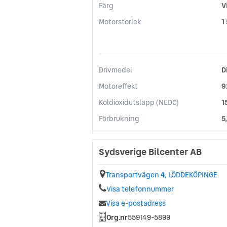
Färg
V
Motorstorlek
1
Drivmedel
D
Motoreffekt
9
Koldioxidutsläpp (NEDC)
1
Förbrukning
5
Sydsverige Bilcenter AB
Transportvägen 4, LÖDDEKÖPINGE
Visa telefonnummer
Visa e-postadress
Org.nr
559149-5899