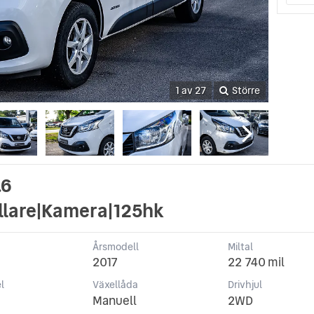
1 av 27
Större
.6
llare|Kamera|125hk
Årsmodell
Miltal
2017
22 740 mil
l
Växellåda
Drivhjul
Manuell
2WD