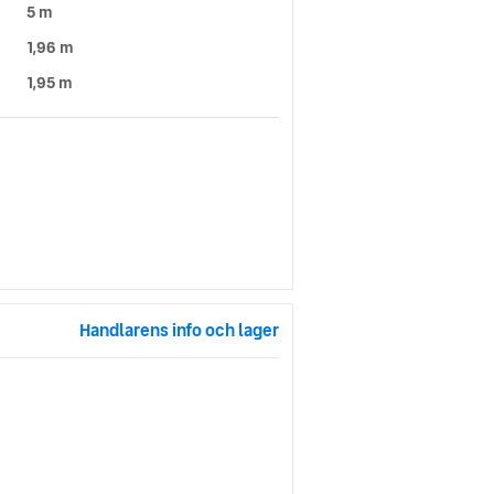
5 m
1,96 m
1,95 m
Handlarens info och lager