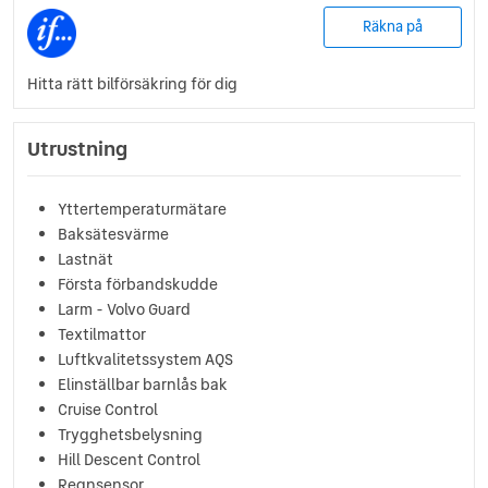
Räkna på
Hitta rätt bilförsäkring för dig
Utrustning
Yttertemperaturmätare
Baksätesvärme
Lastnät
Första förbandskudde
Larm - Volvo Guard
Textilmattor
Luftkvalitetssystem AQS
Elinställbar barnlås bak
Cruise Control
Trygghetsbelysning
Hill Descent Control
Regnsensor