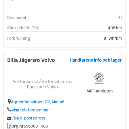
Klimatautomatik (2zon)
Matta under bagagegolv
Drivmedel
El
Passagerarkrockkudde avst
Parkeringsbroms elmanöv.
Räckvidd (WLTP)
435 km
Skidplates blank svarta
Förbrukning
181 Wh/km
Ytterb.speglar blanksvart
Armstöd mugghållare fram
Dimljus (LED)
Bilia Jägersro Volvo
Dekorlist sidofönst/svart
Handlarens info och lager
Eluttag 12V fram
Ytterbacksp eluppvärmda
Framstolar eluppvärmda
Auktoriserad återförsäljare av
Tröskeldekor lastutrymme
Dacia och Volvo.
MRF-ansluten
Instegslist Recharge
Laddkabel 10A 7m Schuko
Agnesfridsvägen 119, Malmö
Bakre armstöd m skidlucka
Visa telefonnummer
USB-C 2 uttag T-kons bak
Visa e-postadress
Värme i grillemblem
Grill täckt/färganpassad
Org.nr
556063-1086