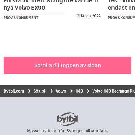
Första åkturen: Stäng ute världen i
Test: Vol
nya Volvo EX90
endast en
13 sep. 2024
PROV & KONSUMENT
PROV & KONSU
Scrolla till toppen av sidan
Bytbil.com
Sök bil
Volvo
C40
Volvo C40 Recharge Plu
Massor av bilar från Sveriges bilhandlare.