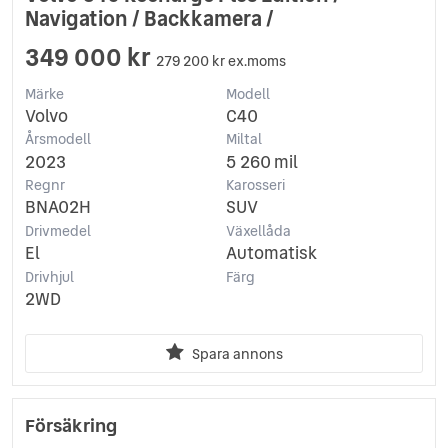
Navigation / Backkamera /
349 000 kr
279 200 kr ex.moms
Märke
Modell
Volvo
C40
Årsmodell
Miltal
2023
5 260 mil
Regnr
Karosseri
BNA02H
SUV
Drivmedel
Växellåda
El
Automatisk
Drivhjul
Färg
2WD
Spara annons
Försäkring