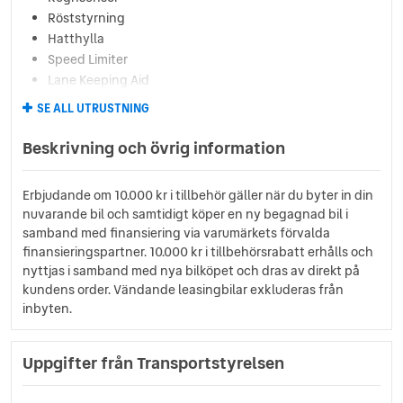
Röststyrning
Hatthylla
Speed Limiter
Lane Keeping Aid
Hill Start Assist
SE ALL UTRUSTNING
Parkeringskamera bak
Panoramaglastak ej öppnb
Beskrivning och övrig information
ISOFIX pass.säte fram
Forward Collision Warning
Erbjudande om 10.000 kr i tillbehör gäller när du byter in din
Rattknappar
nuvarande bil och samtidigt köper en ny begagnad bil i
Värmepump
samband med finansiering via varumärkets förvalda
Innertak svart
finansieringspartner. 10.000 kr i tillbehörsrabatt erhålls och
Torkarblad int spolsystem
nyttjas i samband med nya bilköpet och dras av direkt på
Driver Alert Control
kundens order. Vändande leasingbilar exkluderas från
Däcktryckskontroll iTPMS
inbyten.
Parkeringssensor fram/bak
Digitalradio DAB+
Uppgifter från Transportstyrelsen
Digital förardisplay12.3"
Rattvärme