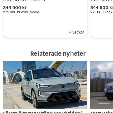
|
|
|
Digitala tjänster 4 år
344 500 kr
344 500 k
El-värmare/kylare i kupén
275 600 kr
exkl. moms
275 600 kr
ex
19"5-D Spoke Black DC RC
Laddkabel 48A 6mTyp2 3Fas
Biljetthållare
4 veckor
Edition MY23
Fjärrst.tj VolvoCars-app
Relaterade nyheter