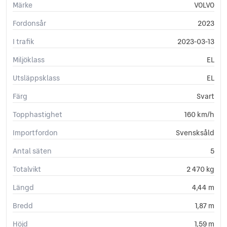
In/ut speglar aut avbländ
Märke
VOLVO
Förarstol elmanövrerad
Fordonsår
2023
Strålkastare LED
Ytterbacksp elinfällbara
I trafik
2023-03-13
Servo progressiv
Miljöklass
EL
Spolmunstycke eluppvärmda
Alcohol lock Prep
Utsläppsklass
EL
Dynförläng. fram manuell
Färg
Svart
Run off Road Mitigation
Apple CarPlay
Topphastighet
160 km/h
Connected Safety
Importfordon
Baklucka elmanövrerad.
Svensksåld
Svankstöd fram 4-vägs el
Antal säten
5
Lastgolv fällb+bärk.håll
Induktiv laddnsmartphone
Totalvikt
2 470 kg
Keyless Entry and Start
Längd
4,44 m
Baksäte 40/60 delning
Barnstolsfästen golv fram
Bredd
1,87 m
Däcklagningssats
Höjd
1,59 m
ISOFIXfästen ytterpl bak