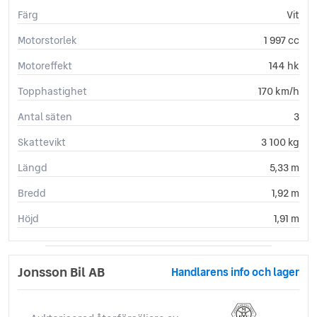
Färg
Vit
Motorstorlek
1 997 cc
Motoreffekt
144 hk
Topphastighet
170 km/h
Antal säten
3
Skattevikt
3 100 kg
Längd
5,33 m
Bredd
1,92 m
Höjd
1,91 m
Jonsson Bil AB
Handlarens info och lager