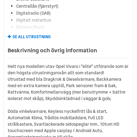
Centrallås (fjärrstyrt)
Digitalradio (DAB)
Digitalt mätarhus
Elhissar (fram)
Eluppvärmda sidospeglar
SE ALL UTRUSTNING
Euro 6
Fartbegränsare
Beskrivning och övrig information
Farthållare
Färddator
Helt nya modellen utav Opel Vivaro i "elite" utförande som är
Körfilsassistans
den högsta utrustningsnivån allt som standard!
Ljussensor
Utrustad med bla Dragkrok & Dieselvärmare, Backkamera
Läslampa
med en extra kamera upptill, Park sensorer fram & bak,
Multifunktionsratt
Rattvärme, Komfortmellanvägg (mer benutrymme + bättre
Nödsamtal
isolerat mot skåp), Skyddsinklädnad i väggar & golv,
Regnsensor
Döda vinkelvarnare, Keyless nyckelfritt lås & start,
Servostyrning
Automatisk Klima, Trådlös mobilladdare, Full LED
Skyltigenkänning
strålkastare, Svartlackerade sidospeglar mm.. 10tum HD
Sminkspegel
touchscreen med Apple carplay / Android Auto,
Startspärr
Genomlastningslucka in till skåp