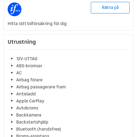
Räkna på
Hitta rätt bilförsäkring för dig
Utrustning
12V-UTTAG
ABS-bromsar
AC
Airbag förare
Airbag passagerare fram
Antisladd
Apple CarPlay
Autobroms
Backkamera
Backstartshjälp
Bluetooth (handsfree)
Broms-assistans