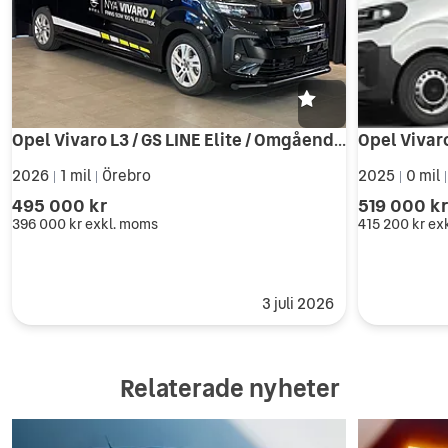
Opel Vivaro L3 / GS LINE Elite / Omgående Lev / Drag & Värm /
2026
1 mil
Örebro
2025
0 mil
|
|
|
495 000 kr
519 000 k
396 000 kr
exkl. moms
415 200 kr
ex
3 juli 2026
Relaterade nyheter