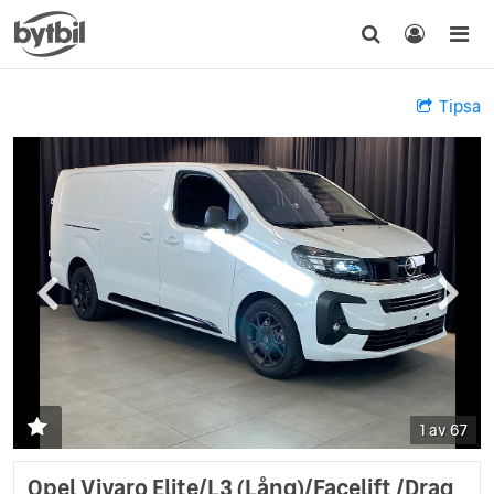
Tipsa
1 av 67
Opel Vivaro Elite/L3 (Lång)/Facelift /Drag