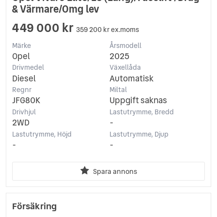
& Värmare/Omg lev
449 000 kr
359 200 kr ex.moms
Märke
Årsmodell
Opel
2025
Drivmedel
Växellåda
Diesel
Automatisk
Regnr
Miltal
JFG80K
Uppgift saknas
Drivhjul
Lastutrymme, Bredd
2WD
-
Lastutrymme, Höjd
Lastutrymme, Djup
-
-
Spara annons
Försäkring