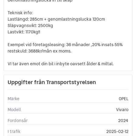
Svensksåld
Touch-/Pekskärm
Teknisk info:
Trötthetsvarnare
Lastlängd: 285cm + genomlastningslucka 120cm
USB-uttag
Släpvagnsvikt: 2500kg
Yttertemperaturmätare
Lastvikt: 1170kg!!
Exempel vid företagsleasing: 36 månader ,20% insats 55%
restskuld: 3688kr/mån ex moms.
VI tar även emot din bil i inbyte oavsett ålder & miltal.
Uppgifter från Transportstyrelsen
Märke
OPEL
Modell
Vivaro
Fordonsår
2024
I trafik
2025-02-12