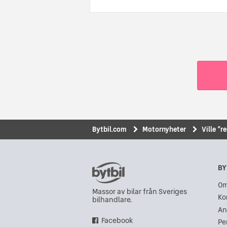
Bytbil.com
Motornyheter
Ville ”r
BY
Om
Massor av bilar från Sveriges
Ko
bilhandlare.
An
Facebook
Pe