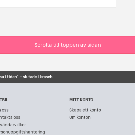
Scrolla till toppen av sidan
esa i tiden” – slutade i krasch
TBIL
MITT KONTO
 oss
Skapa ett konto
ntakta oss
Om konton
vändarvillkor
rsonuppgiftshantering