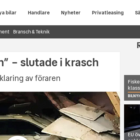
ya bilar
Handlare
Nyheter
Privatleasing
Sä
ment
Bransch & Teknik
en” – slutade i krasch
rklaring av föraren
Fiske
klas
BILNY
EU öv