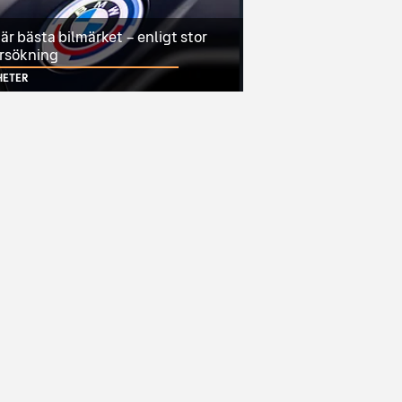
r bästa bilmärket – enligt stor
rsökning
HETER