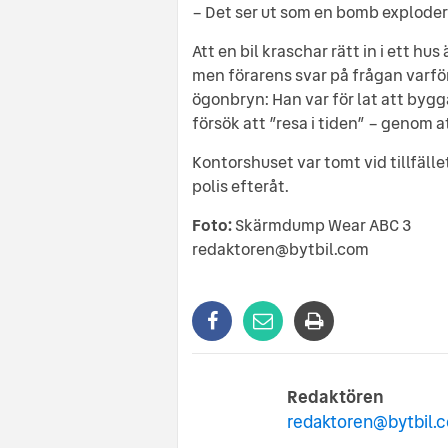
– Det ser ut som en bomb exploderat
Att en bil kraschar rätt in i ett h
men förarens svar på frågan varför
ögonbryn: Han var för lat att bygg
försök att ”resa i tiden” – genom a
Kontorshuset var tomt vid tillfälle
polis efteråt.
Foto:
Skärmdump Wear ABC 3
redaktoren@bytbil.com
Redaktören
redaktoren@bytbil.