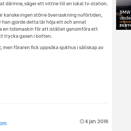
 därinne, säger ett vittne till en lokal tv-station.
BMW ä
us är kanske ingen större överraskning nuförtiden,
unde
 han gjorde detta lär höja ett och annat
BILNY
a en tidsmaskin för att istället genomföra ett
tt trycka gasen i botten.
t, men föraren fick uppsöka sjukhus i sällskap av
4 jan. 2016
com