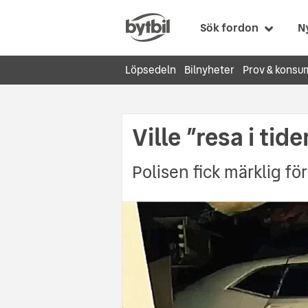
Sök fordon
N
Löpsedeln
Bilnyheter
Prov & konsu
Ville ”resa i tid
Polisen fick märklig fö