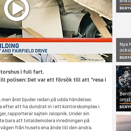
enkl
BILNY
Nya N
också
BILNY
orshus i full fart.
l polisen: Det var ett försök till att ”resa i
Bentl
 men året bjuder redan på udda händelser.
omst
efter att ha dundrat in i ett kontorskomplex i
BILNY
r, rapporterar sajten Jalopnik. Under sin
te bara att totaldemolera inredningen på
a vägen från husets ena ände till den andra.