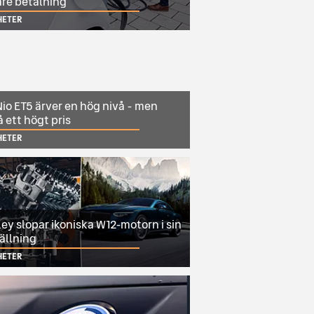
are betalning
HETER
io ET5 ärver en hög nivå - men
 ett högt pris
HETER
ey slopar ikoniska W12-motorn i sin
ällning
HETER