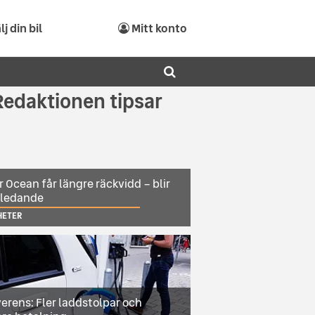
lj din bil
Mitt konto
Redaktionen tipsar
r Ocean får längre räckvidd – blir
sledande
HETER
erens: Fler laddstolpar och