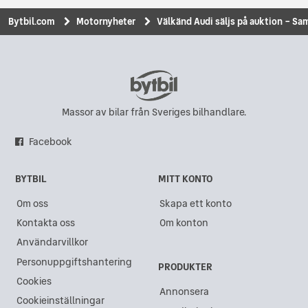
Bytbil.com
Motornyheter
Välkänd Audi säljs på auktion – Sam
Massor av bilar från Sveriges bilhandlare.
Facebook
BYTBIL
MITT KONTO
Om oss
Skapa ett konto
Kontakta oss
Om konton
Användarvillkor
Personuppgiftshantering
PRODUKTER
Cookies
Annonsera
Cookieinställningar