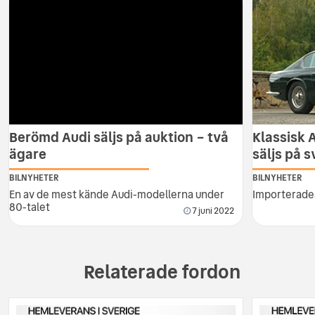
Berömd Audi säljs på auktion – två
Klassisk 
ägare
säljs på 
BILNYHETER
BILNYHETER
En av de mest kände Audi-modellerna under
Importerades
80-talet
7 juni 2022
Relaterade fordon