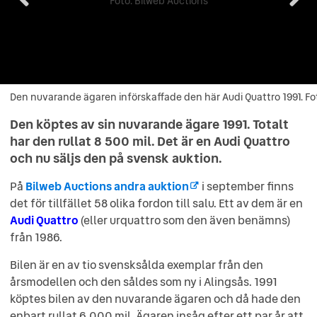
Den nuvarande ägaren införskaffade den här Audi Quattro 1991. Fo
Den nuvarande ägaren införskaffade den här Audi Quattro 1991.
Foto: Bilweb Auctions
Den köptes av sin nuvarande ägare 1991. Totalt
har den rullat 8 500 mil. Det är en Audi Quattro
och nu säljs den på svensk auktion.
På
Bilweb Auctions andra auktion
i september finns
det för tillfället 58 olika fordon till salu. Ett av dem är en
Audi Quattro
(eller urquattro som den även benämns)
från 1986.
Bilen är en av tio svensksålda exemplar från den
årsmodellen och den såldes som ny i Alingsås. 1991
köptes bilen av den nuvarande ägaren och då hade den
enbart rullat 6 000 mil. Ägaren insåg efter ett par år att