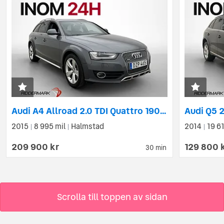
Audi A4 Allroad 2.0 TDI Quattro 190hk Drag Isofix Sensorer
2015
8 995 mil
Halmstad
2014
19 6
|
|
|
209 900 kr
129 800 
30 min
Scrolla till toppen av sidan