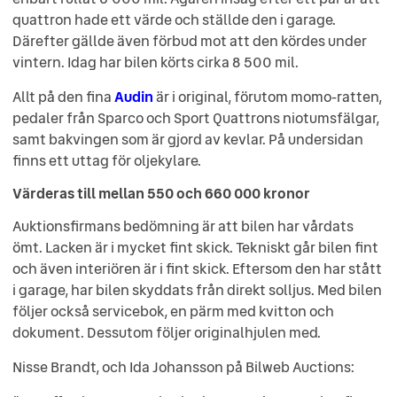
quattron hade ett värde och ställde den i garage.
Därefter gällde även förbud mot att den kördes under
vintern. Idag har bilen körts cirka 8 500 mil.
Allt på den fina
Audin
är i original, förutom momo-ratten,
pedaler från Sparco och Sport Quattrons niotumsfälgar,
samt bakvingen som är gjord av kevlar. På undersidan
finns ett uttag för oljekylare.
Värderas till mellan 550 och 660 000 kronor
Auktionsfirmans bedömning är att bilen har vårdats
ömt. Lacken är i mycket fint skick. Tekniskt går bilen fint
och även interiören är i fint skick. Eftersom den har stått
i garage, har bilen skyddats från direkt solljus. Med bilen
följer också servicebok, en pärm med kvitton och
dokument. Dessutom följer originalhjulen med.
Nisse Brandt, och Ida Johansson på Bilweb Auctions: