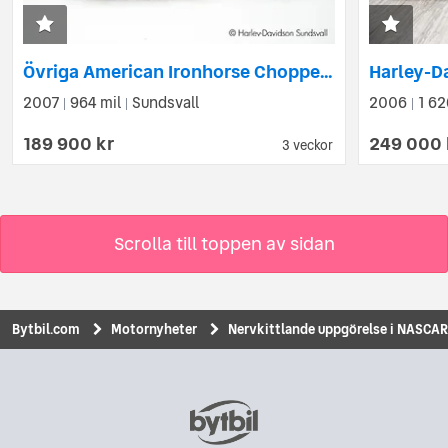
Övriga American Ironhorse Chopper *Hemleverans*
2007
964 mil
Sundsvall
2006
1 62
|
|
|
189 900 kr
249 000 
3 veckor
Scrolla till toppen av sidan
Bytbil.com
Motornyheter
Nervkittlande uppgörelse i NASCAR