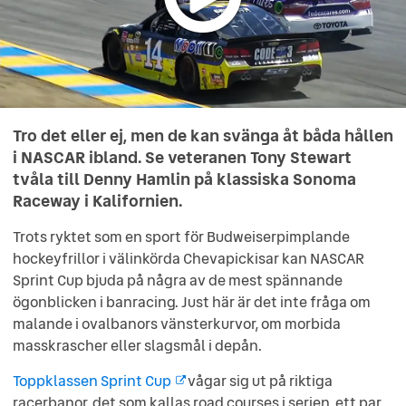
Tro det eller ej, men de kan svänga åt båda hållen
i NASCAR ibland. Se veteranen Tony Stewart
tvåla till Denny Hamlin på klassiska Sonoma
Raceway i Kalifornien.
Trots ryktet som en sport för Budweiserpimplande
hockeyfrillor i välinkörda Chevapickisar kan NASCAR
Sprint Cup bjuda på några av de mest spännande
ögonblicken i banracing. Just här är det inte fråga om
malande i ovalbanors vänsterkurvor, om morbida
masskrascher eller slagsmål i depån.
Toppklassen Sprint Cup
vågar sig ut på riktiga
racerbanor, det som kallas road courses i serien, ett par