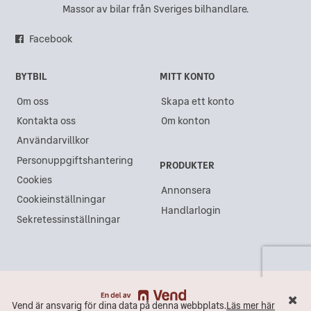
Massor av bilar från Sveriges bilhandlare.
Facebook
BYTBIL
MITT KONTO
Om oss
Skapa ett konto
Kontakta oss
Om konton
Användarvillkor
Personuppgiftshantering
PRODUKTER
Cookies
Annonsera
Cookieinställningar
Handlarlogin
Sekretessinställningar
Vend är ansvarig för dina data på denna webbplats.
Läs mer här
Vend är ansvarig för dina data på denna webbplats.
Läs mer här