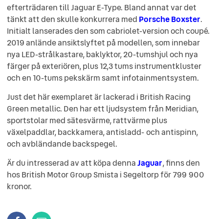
efterträdaren till Jaguar E-Type. Bland annat var det
tänkt att den skulle konkurrera med
Porsche Boxster
.
Initialt lanserades den som cabriolet-version och coupé.
2019 anlände ansiktslyftet på modellen, som innebar
nya LED-strålkastare, baklyktor, 20-tumshjul och nya
färger på exteriören, plus 12,3 tums instrumentkluster
och en 10-tums pekskärm samt infotainmentsystem.
Just det här exemplaret är lackerad i British Racing
Green metallic. Den har ett ljudsystem från Meridian,
sportstolar med sätesvärme, rattvärme plus
växelpaddlar, backkamera, antisladd- och antispinn,
och avbländande backspegel.
Är du intresserad av att köpa denna
Jaguar
, finns den
hos British Motor Group Smista i Segeltorp för 799 900
kronor.