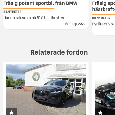
Fräsig potent sportbil från BMW
Fräsig sp
hästkraft
BILNYHETER
Har en rak sexa på 510 hästkrafter
BILNYHETER
Fyrliters V8
13 sep. 2022
Relaterade fordon