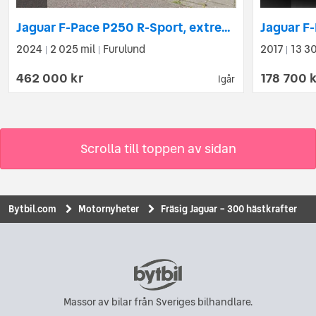
Jaguar F-Pace P250 R-Sport, extremt välutrustad
2024
2 025 mil
Furulund
2017
13 30
|
|
|
462 000 kr
178 700 
Igår
Scrolla till toppen av sidan
Bytbil.com
Motornyheter
Fräsig Jaguar – 300 hästkrafter
Massor av bilar från Sveriges bilhandlare.