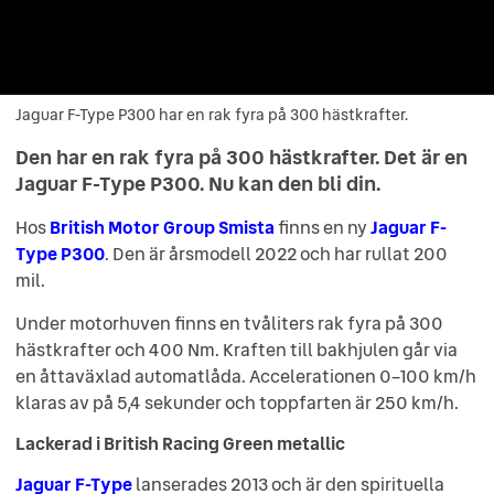
Jaguar F-Type P300 har en rak fyra på 300 hästkrafter.
Jaguar F-Type P300 har en rak fyra på 300 hästkrafter.
Den har en rak fyra på 300 hästkrafter. Det är en
Jaguar F-Type P300. Nu kan den bli din.
Hos
British Motor Group Smista
finns en ny
Jaguar F-
Type P300
. Den är årsmodell 2022 och har rullat 200
mil.
Under motorhuven finns en tvåliters rak fyra på 300
hästkrafter och 400 Nm. Kraften till bakhjulen går via
en åttaväxlad automatlåda. Accelerationen 0–100 km/h
klaras av på 5,4 sekunder och toppfarten är 250 km/h.
Lackerad i British Racing Green metallic
Jaguar F-Type
lanserades 2013 och är den spirituella