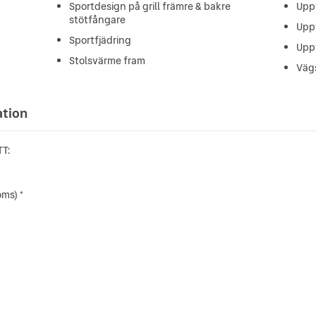
Sportdesign på grill främre & bakre
Upp
stötfångare
Upp
Sportfjädring
Upp
Stolsvärme fram
Vägs
ation
T:
oms) *