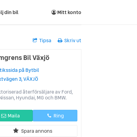
lj din bil
Mitt konto
Tipsa
Skriv ut
mgrens Bil Växjö
tikssida på Bytbil
ktvägen 3, VÄXJÖ
toriserad återförsäljare av Ford,
Nissan, Hyundai, MG och BMW.
Maila
Ring
Spara annons