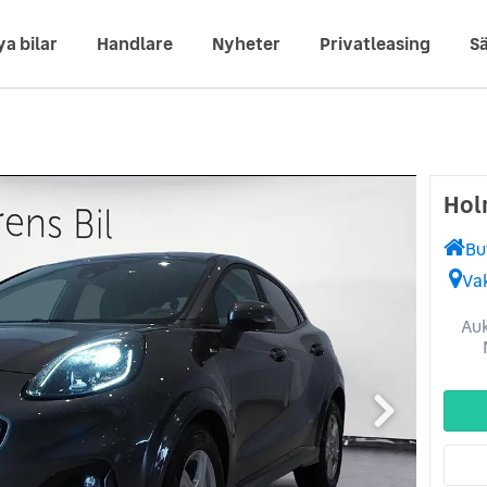
ya bilar
Handlare
Nyheter
Privatleasing
Sä
Hol
Bu
Va
Auk