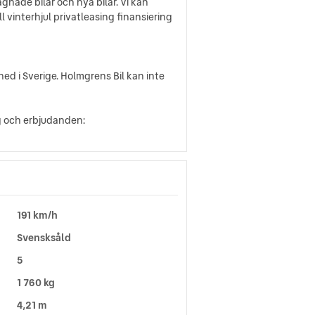
gnade bilar och nya bilar. Vi kan
l vinterhjul privatleasing finansiering
d i Sverige. Holmgrens Bil kan inte
ng och erbjudanden:
191 km/h
Svensksåld
5
1 760 kg
4,21 m