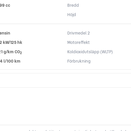
99 cc
Bredd
Höjd
ensin
Drivmedel 2
2 kW/125 hk
Motoreffekt
21 g/km CO
Koldioxidutsläpp (WLTP)
2
,4 l/100 km
Förbrukning