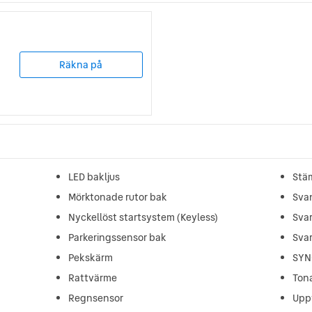
Räkna på
LED bakljus
Stä
Mörktonade rutor bak
Sva
Nyckellöst startsystem (Keyless)
Svar
Parkeringssensor bak
Svar
Pekskärm
SYNC
Rattvärme
Ton
Regnsensor
Upp