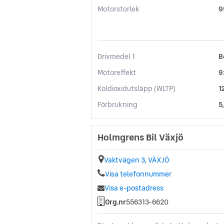
Motorstorlek
9
Drivmedel 1
B
Motoreffekt
9
Koldioxidutsläpp (WLTP)
1
Förbrukning
5
Holmgrens Bil Växjö
Vaktvägen 3, VÄXJÖ
Visa telefonnummer
Visa e-postadress
Org.nr
556313-6620