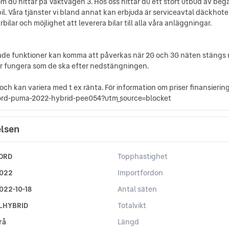
m du hittar på Vaktvägen 3. Hos oss hittar du ett stort utbud av bega
il. Våra tjänster vi bland annat kan erbjuda är serviceavtal däckhotel
bilar och möjlighet att leverera bilar till alla våra anläggningar.
e funktioner kan komma att påverkas när 2G och 3G näten stängs ne
r fungera som de ska efter nedstängningen.
och kan variera med t ex ränta. För information om priser finansieri
ford-puma-2022-hybrid-pee054?utm_source=blocket
elsen
ORD
Topphastighet
022
Importfordon
022-10-18
Antal säten
LHYBRID
Totalvikt
rå
Längd