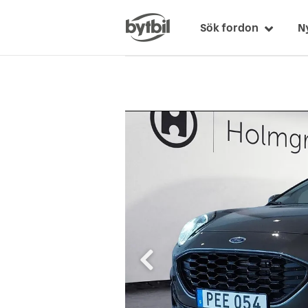
Sök fordon
N