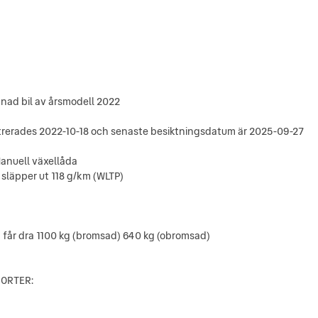
gnad bil av årsmodell 2022
trerades 2022-10-18 och senaste besiktningsdatum är 2025-09-27
anuell växellåda
 släpper ut 118 g/km (WLTP)
n får dra 1100 kg (bromsad) 640 kg (obromsad)
 ORTER: