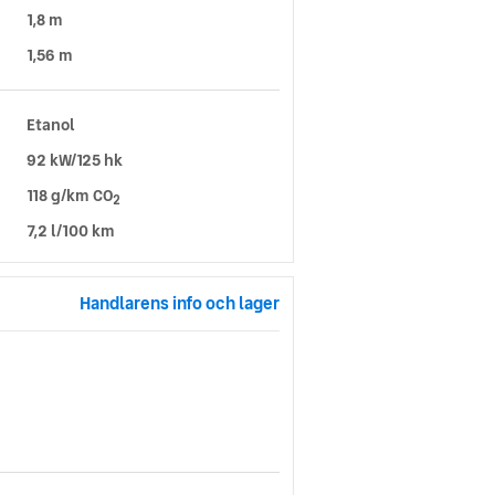
1,8 m
1,56 m
Etanol
92 kW/125 hk
118 g/km CO
2
7,2 l/100 km
Handlarens info och lager