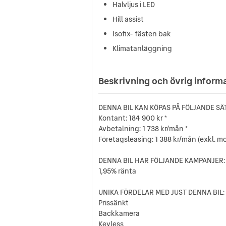
Halvljus i LED
Hill assist
Isofix- fästen bak
Klimatanläggning
Beskrivning och övrig inform
DENNA BIL KAN KÖPAS PÅ FÖLJANDE SÄT
Kontant: 184 900 kr *
Avbetalning: 1 738 kr/mån *
Företagsleasing: 1 388 kr/mån (exkl. m
DENNA BIL HAR FÖLJANDE KAMPANJER:
1,95% ränta
UNIKA FÖRDELAR MED JUST DENNA BIL:
Prissänkt
Backkamera
Keyless