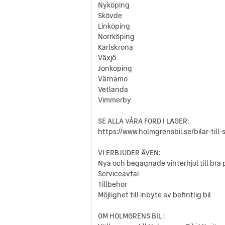
Nyköping
Skövde
Linköping
Norrköping
Karlskrona
Växjö
Jönköping
Värnamo
Vetlanda
Vimmerby
SE ALLA VÅRA FORD I LAGER:
https://www.holmgrensbil.se/bilar-till
VI ERBJUDER ÄVEN:
Nya och begagnade vinterhjul till bra p
Serviceavtal
Tillbehör
Möjlighet till inbyte av befintlig bil
OM HOLMGRENS BIL :