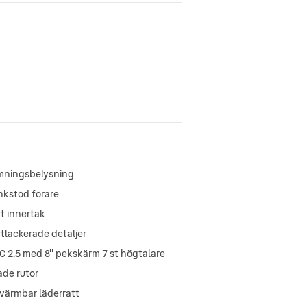
mningsbelysning
nkstöd förare
t innertak
tlackerade detaljer
 2.5 med 8'' pekskärm 7 st högtalare
ade rutor
värmbar läderratt