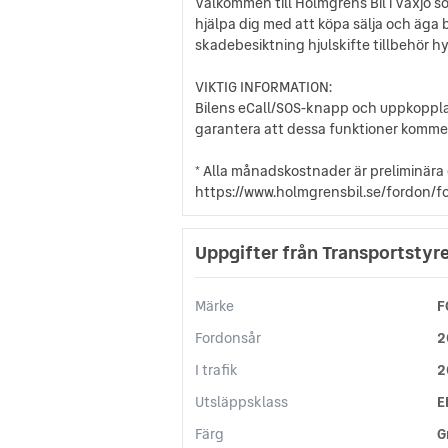
Välkommen till Holmgrens Bil i Växjö so
hjälpa dig med att köpa sälja och äga b
skadebesiktning hjulskifte tillbehör hyr
VIKTIG INFORMATION:
Bilens eCall/SOS-knapp och uppkopplad
garantera att dessa funktioner komme
* Alla månadskostnader är preliminära 
https://www.holmgrensbil.se/fordon/
Uppgifter från Transportstyr
Märke
F
Fordonsår
2
I trafik
2
Utsläppsklass
E
Färg
G