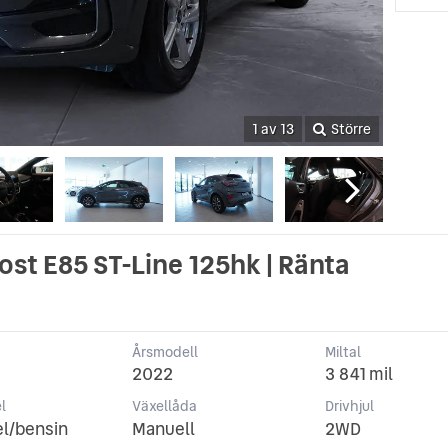
1 av 13
Större
st E85 ST-Line 125hk | Ränta
Årsmodell
Miltal
2022
3 841 mil
l
Växellåda
Drivhjul
el/bensin
Manuell
2WD