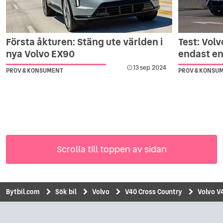
Första åkturen: Stäng ute världen i
Test: Vol
nya Volvo EX90
endast en
13 sep. 2024
PROV & KONSUMENT
PROV & KONSU
Scrolla till toppen av sidan
Bytbil.com
Sök bil
Volvo
V40 Cross Country
Volvo V