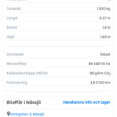
Totalvikt
1 920 kg
Längd
4,37 m
Bredd
1,8 m
Höjd
1,46 m
Drivmedel
Diesel
Motoreffekt
84 kW/114 hk
Koldioxidutsläpp (NEDC)
99 g/km CO
2
Förbrukning
3,8 l/100 km
Bilaffär i Nässjö
Handlarens info och lager
Höregatan 3, Nässjö