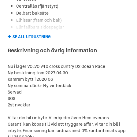
Centrallås (fjärrstyrt)
Delbart baksäte
Elhissar (fram och bak)
Elinfällbara sidospeglar
Eluppvärmda sidospeglar
SE ALL UTRUSTNING
Euro NCAP 5
Fartbegränsare
Beskrivning och övrig information
Farthållare
Fällbara baksäten
Nu i lager VOLVO V40 cross cuntry D2 Ocean Race
Färddator
Ny besiktning tom 2027 04 30
ISOFIX-fästen bak
Kamrem bytt i 2020 06
Klädsel (helskinn)
Ny sommardäck+ Ny vinterdäck
Läslampa
Servad
Lättmetallfälgar
SOS
Motorvärmare (med tidur)
2st nycklar
Multifunktionsratt
Vi tar din bil i inbyte. VI erbjuder även Hemleverans.
Rails
Garanti kan köpas till vid ett tryggare affär. Vi tar din bil i
Regnsensor
inbyte, Finansiering kan ordnas med 0% kontantinsats upp
Servostyrning
till 350.000kr,