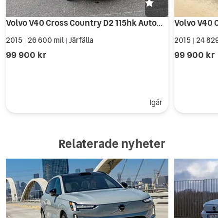
Volvo V40 Cross Country D2 115hk Automat Summum Business Edition Navi Panorama
2015
26 600 mil
Järfälla
2015
24 829
|
|
|
99 900 kr
99 900 kr
Igår
Relaterade nyheter