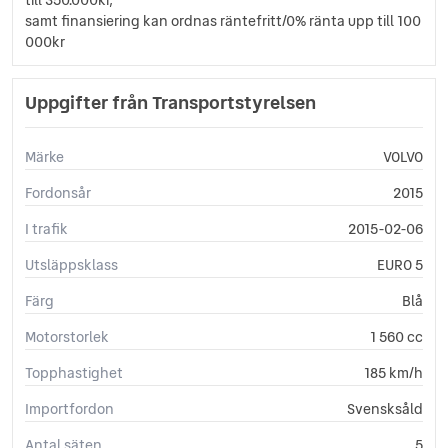
Sidoairbags
samt finansiering kan ordnas räntefritt/0% ränta upp till 100
Sidokrockgardiner
000kr
Sminkspegel
Start-/stoppfunktion
Uppgifter från Transportstyrelsen
Startspärr
Stöldlarm
Svensksåld
Märke
VOLVO
Sätesvärme (bak)
Fordonsår
Sätesvärme (fram)
2015
Tonade rutor
I trafik
2015-02-06
USB-uttag
Yttertemperaturmätare
Utsläppsklass
EURO 5
Färg
Blå
Motorstorlek
1 560 cc
Topphastighet
185 km/h
Importfordon
Svensksåld
Antal säten
5