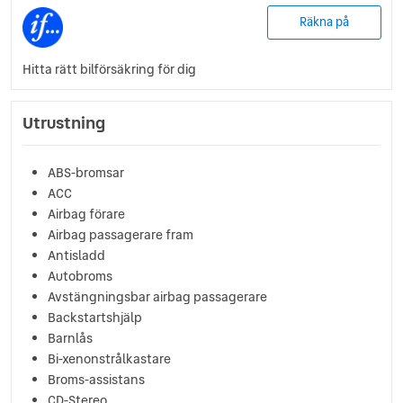
Räkna på
Hitta rätt bilförsäkring för dig
Utrustning
ABS-bromsar
ACC
Airbag förare
Airbag passagerare fram
Antisladd
Autobroms
Avstängningsbar airbag passagerare
Backstartshjälp
Barnlås
Bi-xenonstrålkastare
Broms-assistans
CD-Stereo