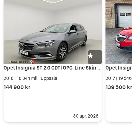
Elfönsterhissar (fram)
Elfönsterhissar (bak)
Dragkrok (elutfällbar)
Parkeringssensorer (bak)
Parkeringssensorer (fram och bak)
Farthållare (adaptiv)
Sätesvärme bak
Fyrhjulsdrift
Opel Insignia ST 2.0 CDTI OPC-Line Skinn Kamera D-Värm Drag
2018
18 344 mil
Uppsala
2017
19 546
|
|
|
144 900 kr
139 500 k
30 apr. 2026